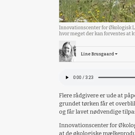
Innovationscenter for Økologisk L
hvor meget der kan forventes at k
Line Brusgaard
Flere rådgivere er ude at på
grundet tørken får et overbli
og får lavet nødvendige tilpa
Innovationscenter for Økolog
at de økologiske mælkeproduc