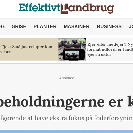
ÆG
GRISE
PLANTER
MASKINER
BUSINESS
J
Ejer eller medejer? Ny
Tjek: Små justeringer kan
format udfordrer land
relser
ejerstruktur
Annonce
eholdningerne er kr
 afgørende at have ekstra fokus på foderforsynin