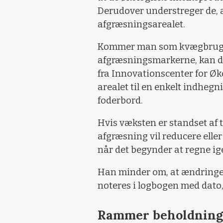
Derudover understreger de, 
afgræsningsarealet.
Kommer man som kvægbruger i
afgræsningsmarkerne, kan d
fra Innovationscenter for Øk
arealet til en enkelt indhegn
foderbord.
Hvis væksten er standset af t
afgræsning vil reducere ell
når det begynder at regne ig
Han minder om, at ændringer o
noteres i logbogen med dato,
Rammer beholdning