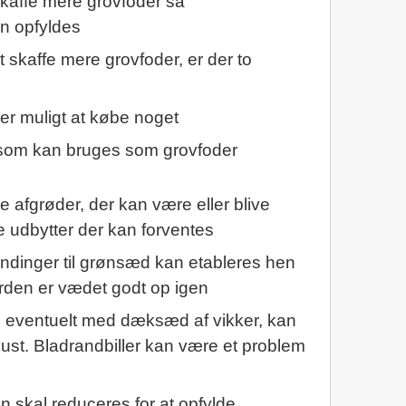
skaffe mere grovfoder så
n opfyldes
t skaffe mere grovfoder, er der to
r muligt at købe noget
 som kan bruges som grovfoder
ve afgrøder, der kan være eller blive
ke udbytter der kan forventes
landinger til grønsæd kan etableres hen
rden er vædet godt op igen
 eventuelt med dæksæd af vikker, kan
gust. Bladrandbiller kan være et problem
 skal reduceres for at opfylde