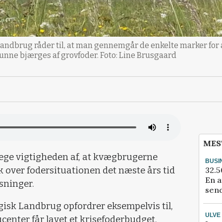
andbrug råder til, at man gennemgår de enkelte marker for a
unne bjærges af grovfoder. Foto: Line Brusgaard
MES
pege vigtigheden af, at kvægbrugerne
BUSI
32.5
k over fodersituationen det næste års tid
En a
sninger.
send
isk Landbrug opfordrer eksempelvis til,
ULVE
enter får lavet et krisefoderbudget.