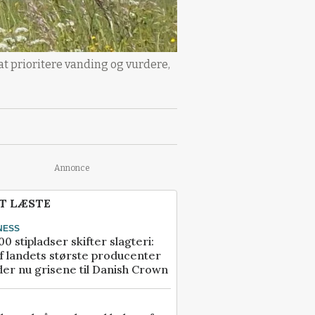
t prioritere vanding og vurdere,
Annonce
T LÆSTE
NESS
00 stipladser skifter slagteri:
f landets største producenter
er nu grisene til Danish Crown