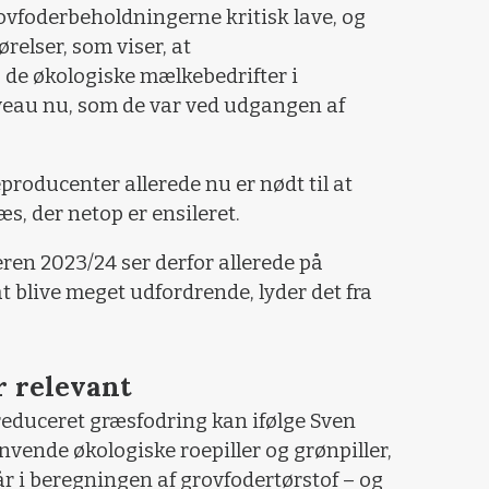
ovfoderbeholdningerne kritisk lave, og
relser, som viser, at
de økologiske mælkebedrifter i
eau nu, som de var ved udgangen af
roducenter allerede nu er nødt til at
æs, der netop er ensileret.
ren 2023/24 ser derfor allerede på
t blive meget udfordrende, lyder det fra
r relevant
reduceret græsfodring kan ifølge Sven
ende økologiske roepiller og grønpiller,
år i beregningen af grovfodertørstof – og