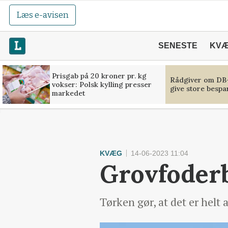
Læs e-avisen
SENESTE
KV
Prisgab på 20 kroner pr. kg
Rådgiver om DB-
vokser: Polsk kylling presser
give store bespa
markedet
KVÆG
14-06-2023 11:04
Grovfoderb
Tørken gør, at det er helt