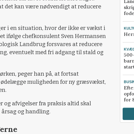
Lan
at det kan være nødvendigt at reducere
skri
fod
 en situation, hvor der ikke er vækst i
KULT
Her
et ifølge chefkonsulent Sven Hermansen
ologisk Landbrug forsvares at reducere
KVÆ
ing, eventuelt med fri adgang til stald og
500-
bar
star
ørken, peger han på, at fortsat
er ødelægge muligheden for ny græsvækst,
BUSI
Efte
en.
opfo
for 
g afvigelser fra praksis altid skal
 årsag og handling.
erne