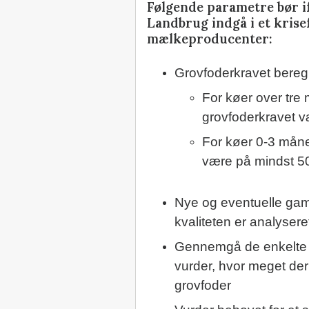
Følgende parametre bør i
Landbrug indgå i et kris
mælkeproducenter:
Grovfoderkravet bereg
For køer over tre
grovfoderkravet v
For køer 0-3 måne
være på mindst 5
Nye og eventuelle gam
kvaliteten er analysere
Gennemgå de enkelte ma
vurder, hvor meget der
grovfoder