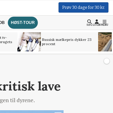
Prøv 30 dage for 30 kr.
OB
HØST-TOUR
SØG
LOGIN
MENU
t tv-
Russisk mælkepris dykker 23
brugets
procent
itisk lave
gen til dyrene.