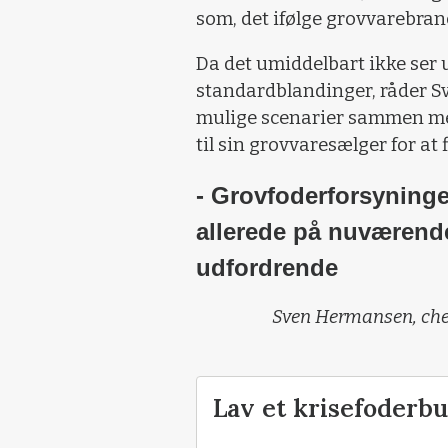
som, det ifølge grovvarebranc
Da det umiddelbart ikke ser 
standardblandinger, råder S
mulige scenarier sammen med
til sin grovvaresælger for at
- Grovfoderforsyningen
allerede på nuværende
udfordrende
Sven Hermansen, chef
Lav et krisefoderb