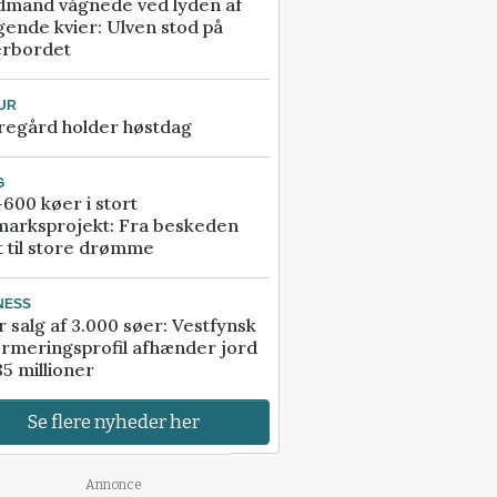
dmand vågnede ved lyden af
gende kvier: Ulven stod på
erbordet
UR
regård holder høstdag
G
600 køer i stort
marksprojekt: Fra beskeden
t til store drømme
NESS
r salg af 3.000 søer: Vestfynsk
rmeringsprofil afhænder jord
85 millioner
Se flere nyheder her
Annonce