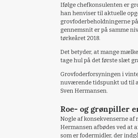
Ifølge chefkonsulenten er gr
han henviser til aktuelle opgø
grovfoderbeholdningerne på 
gennemsnit er på samme niv
tørkeåret 2018.
Det betyder, at mange mælkep
tage hul på det første slæt gr
Grovfoderforsyningen i vinte
nuværende tidspunkt ud til a
Sven Hermansen.
Roe- og grønpiller e
Nogle af konsekvenserne af 
Hermansen afbødes ved at anv
som er fodermidler, der indg