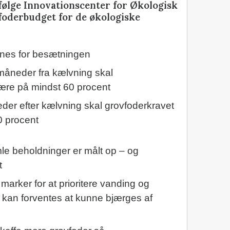
følge Innovationscenter for Økologisk
efoderbudget for de økologiske
nes for besætningen
 måneder fra kælvning skal
ære på mindst 60 procent
der efter kælvning skal grovfoderkravet
0 procent
le beholdninger er målt op – og
t
rker for at prioritere vanding og
 kan forventes at kunne bjærges af