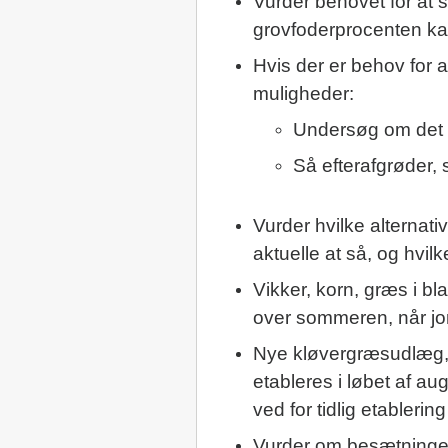
Vurder behovet for at 
grovfoderprocenten ka
Hvis der er behov for a
muligheder:
Undersøg om det e
Så efterafgrøder,
Vurder hvilke alternati
aktuelle at så, og hvil
Vikker, korn, græs i b
over sommeren, når jo
Nye kløvergræsudlæg,
etableres i løbet af au
ved for tidlig etablering
Vurder om besætningen