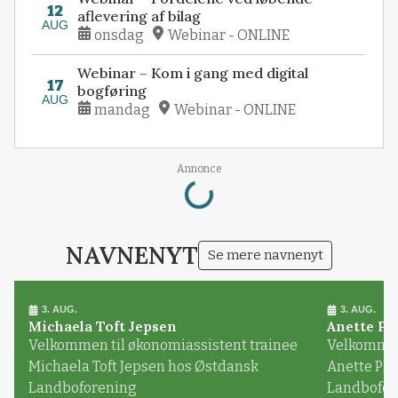
12
aflevering af bilag
AUG
onsdag
Webinar - ONLINE
Webinar – Kom i gang med digital
17
bogføring
AUG
mandag
Webinar - ONLINE
Loading...
Annonce
NAVNENYT
Se mere navnenyt
3. AUG.
3. AUG.
Michaela Toft Jepsen
Anette Pl
Velkommen til økonomiassistent trainee
Velkommen 
Michaela Toft Jepsen hos Østdansk
Anette Pl
Landboforening
Landbofor