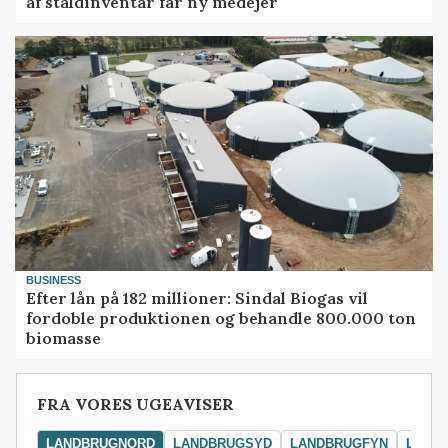
af staldinventar får ny medejer
BUSINESS
Efter lån på 182 millioner: Sindal Biogas vil
fordoble produktionen og behandle 800.000 ton
biomasse
FRA VORES UGEAVISER
LANDBRUGNORD
LANDBRUGSYD
LANDBRUGFYN
LAND