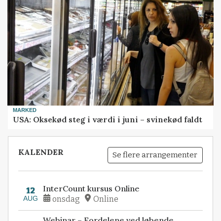
MARKED
USA: Oksekød steg i værdi i juni – svinekød faldt
KALENDER
Se flere arrangementer
InterCount kursus Online
12
AUG
onsdag
Online
Webinar – Fordelene ved løbende