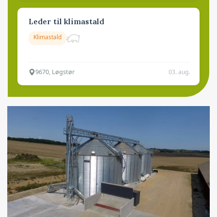
Leder til klimastald
Klimastald
9670, Løgstør
03. aug.