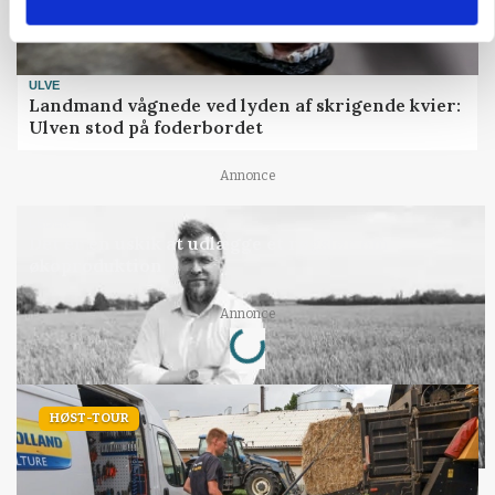
ULVE
Landmand vågnede ved lyden af skrigende kvier:
Ulven stod på foderbordet
Annonce
LEDER
Det er en uskik at udlægge et røgslør om
økoproduktion
Loading...
Annonce
HØST-TOUR