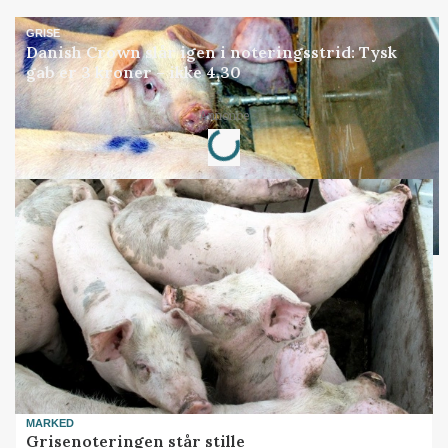
GRISE
Danish Crown slår igen i noteringsstrid: Tysk
gab er 3 kroner – ikke 4,30
Loading...
Annonce
MARKED
Grisenoteringen står stille