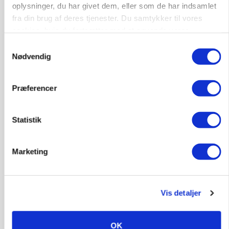
oplysninger, du har givet dem, eller som de har indsamlet
fra din brug af deres tjenester. Du samtykker til vores
cookies, hvis du fortsætter med at anvende vores
hjemmeside.
Samtykkevalg
Nødvendig
Præferencer
MARKED
Uændret notering: Spæde lyspunkter i fortsat
presset marked for oksekød
Statistik
Annonce
Marketing
Vis detaljer
OK