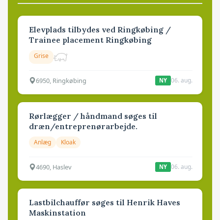
Elevplads tilbydes ved Ringkøbing /
Trainee placement Ringkøbing
Grise
6950, Ringkøbing
06. aug.
NY
Rørlægger / håndmand søges til
dræn/entreprenørarbejde.
Anlæg
Kloak
4690, Haslev
06. aug.
NY
Lastbilchauffør søges til Henrik Haves
Maskinstation