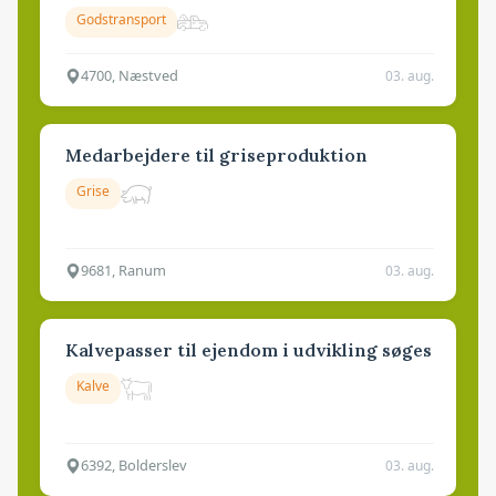
Godstransport
4700, Næstved
03. aug.
Medarbejdere til griseproduktion
Grise
9681, Ranum
03. aug.
Kalvepasser til ejendom i udvikling søges
Kalve
6392, Bolderslev
03. aug.