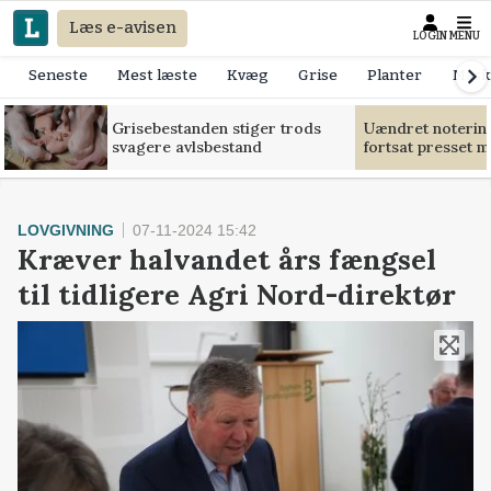
Læs e-avisen
LOGIN
MENU
Seneste
Mest læste
Kvæg
Grise
Planter
Mask
Grisebestanden stiger trods
Uændret notering
svagere avlsbestand
fortsat presset 
LOVGIVNING
07-11-2024 15:42
Kræver halvandet års fængsel
til tidligere Agri Nord-direktør