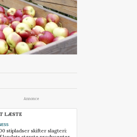
Annonce
T LÆSTE
NESS
00 stipladser skifter slagteri:
f landets største producenter