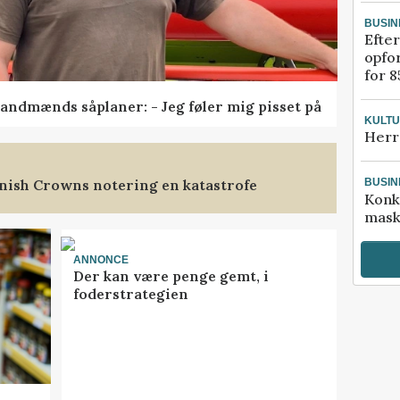
BUSIN
Efter
opfo
for 8
andmænds såplaner: - Jeg føler mig pisset på
KULT
Herr
nish Crowns notering en katastrofe
BUSIN
Konk
mask
ANNONCE
Der kan være penge gemt, i
foderstrategien