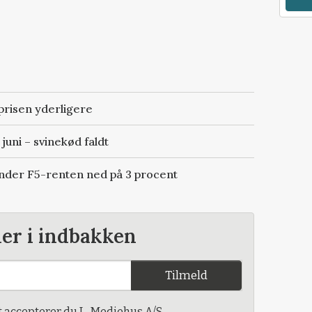
risen yderligere
juni – svinekød faldt
ender F5-renten ned på 3 procent
der i indbakken
Tilmeld
t accepterer du L-Mediehus A/S