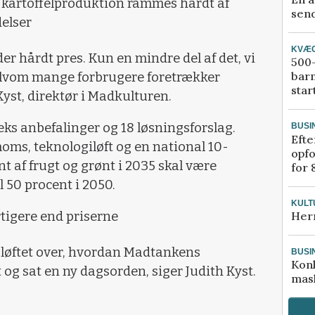
g kartoffelproduktion rammes hårdt af
send
elser
KVÆ
er hårdt pres. Kun en mindre del af det, vi
500-
bar
elvom mange forbrugere foretrækker
star
Kyst, direktør i Madkulturen.
ks anbefalinger og 18 løsningsforslag.
BUSI
Efte
moms, teknologiløft og en national 10-
opfo
nt af frugt og grønt i 2035 skal være
for 
 50 procent i 2050.
KULT
tigere end priserne
Her
pløftet over, hvordan Madtankens
BUSI
Kon
g sat en ny dagsorden, siger Judith Kyst.
mask