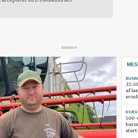
Annonce
MES
BUSIN
32.50
af la
sende
KVÆG
500-6
barm
start