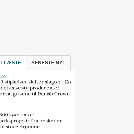
T LÆSTE
SENESTE NYT
ESS
0 stipladser skifter slagteri: En
ndets største producenter
r nu grisene til Danish Crown
00 køer i stort
arksprojekt: Fra beskeden
 til store drømme