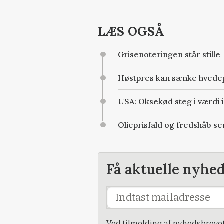
LÆS OGSÅ
Grisenoteringen står stille
Høstpres kan sænke hvedep
USA: Oksekød steg i værdi i 
Olieprisfald og fredshåb s
Få aktuelle nyhe
Ved tilmelding af nyhedsbreve