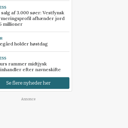
ESS
 salg af 3.000 søer: Vestfynsk
rmeringsprofil afhænder jord
5 millioner
UR
egård holder høstdag
ESS
urs rammer midtjysk
inhandler efter navneskifte
Se flere nyheder her
Annonce