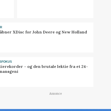
ER
åbner XDisc for John Deere og New Holland
SFOKUS
ierekorder – og den brutale lektie fra et 24-
finansgeni
Annonce