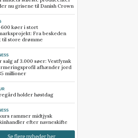
er nu grisene til Danish Crown
G
600 køer i stort
marksprojekt: Fra beskeden
t til store drømme
NESS
r salg af 3.000 søer: Vestfynsk
rmeringsprofil afhænder jord
85 millioner
UR
regård holder høstdag
NESS
kurs rammer midtjysk
inhandler efter navneskifte
Se flere nyheder her