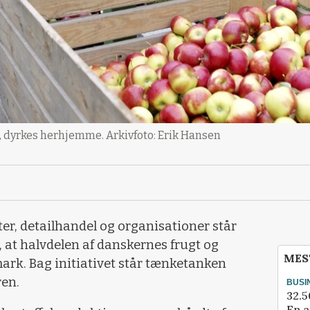
er, dyrkes herhjemme. Arkivfoto: Erik Hansen
ter, detailhandel og organisationer står
e, at halvdelen af danskernes frugt og
MES
mark. Bag initiativet står tænketanken
en.
BUSI
32.5
En a