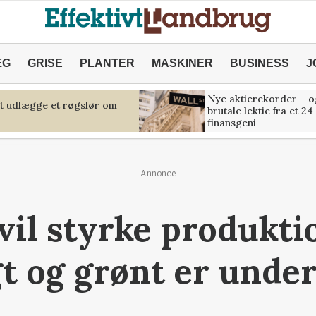
ÆG
GRISE
PLANTER
MASKINER
BUSINESS
J
Nye aktierekorder – o
at udlægge et røgslør om
brutale lektie fra et 24
finansgeni
Annonce
vil styrke produkti
t og grønt er under