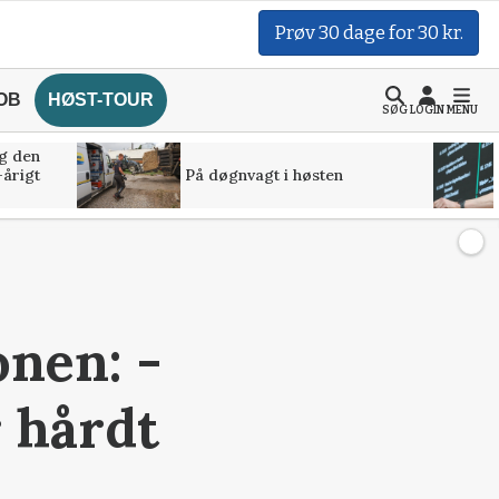
Prøv 30 dage for 30 kr.
OB
HØST-TOUR
SØG
LOGIN
MENU
g den
-årigt
På døgnvagt i høsten
onen: -
 hårdt