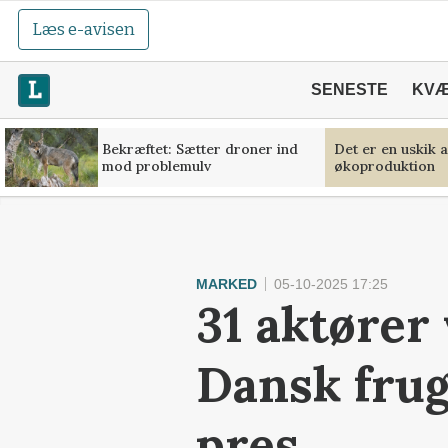
Læs e-avisen
SENESTE
KV
Bekræftet: Sætter droner ind
Det er en uskik 
mod problemulv
økoproduktion
MARKED
05-10-2025 17:25
31 aktører 
Dansk frug
pres