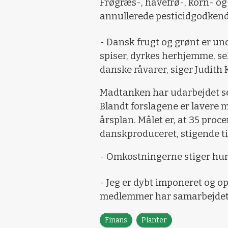
Frøgræs-, havefrø-, korn- o
annullerede pesticidgodkend
- Dansk frugt og grønt er und
spiser, dyrkes herhjemme, s
danske råvarer, siger Judith 
Madtanken har udarbejdet se
Blandt forslagene er lavere 
årsplan. Målet er, at 35 proce
danskproduceret, stigende til
- Omkostningerne stiger hur
- Jeg er dybt imponeret og o
medlemmer har samarbejdet o
Finans
Planter