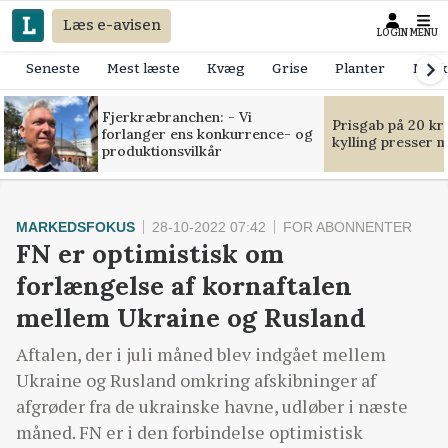
Læs e-avisen
LOGIN
MENU
Seneste
Mest læste
Kvæg
Grise
Planter
Mask
Fjerkræbranchen: - Vi
Prisgab på 20 kr
forlanger ens konkurrence- og
kylling presser 
produktionsvilkår
MARKEDSFOKUS
28-10-2022 07:42
FOR ABONNENTER
FN er optimistisk om
forlængelse af kornaftalen
mellem Ukraine og Rusland
Aftalen, der i juli måned blev indgået mellem
Ukraine og Rusland omkring afskibninger af
afgrøder fra de ukrainske havne, udløber i næste
måned. FN er i den forbindelse optimistisk