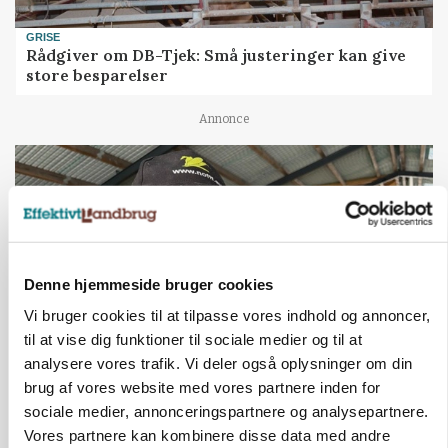
GRISE
Rådgiver om DB-Tjek: Små justeringer kan give
store besparelser
Annonce
Denne hjemmeside bruger cookies
Vi bruger cookies til at tilpasse vores indhold og annoncer,
til at vise dig funktioner til sociale medier og til at
analysere vores trafik. Vi deler også oplysninger om din
brug af vores website med vores partnere inden for
POLITIK
»Nu stopper I«: Landbrugsdebattør og
sociale medier, annonceringspartnere og analysepartnere.
protestgruppe vil demonstrere mod ny
Vores partnere kan kombinere disse data med andre
gødskningslov