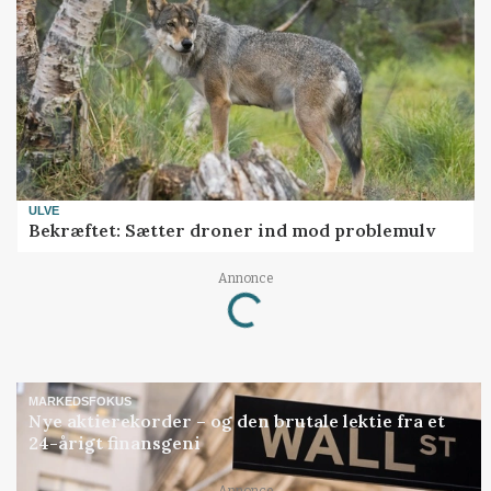
ULVE
Bekræftet: Sætter droner ind mod problemulv
Loading...
Annonce
MARKEDSFOKUS
Nye aktierekorder – og den brutale lektie fra et
24-årigt finansgeni
Annonce