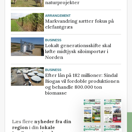
naturprojekter
ARRANGEMENT
Markvandring sætter fokus på
elefantgræs
BUSINESS
Lokalt generationsskifte skal
løfte midtjysk siloimportør i
Norden
BUSINESS
Efter lån på 182 millioner: Sindal
Biogas vil fordoble produktionen
og behandle 800.000 ton
biomasse
Læs flere
nyheder fra din
region
i din
lokale