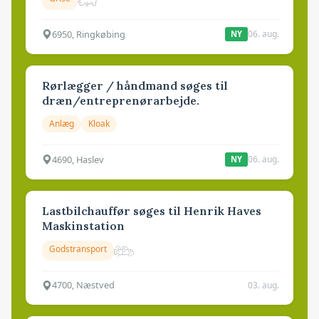
6950, Ringkøbing
06. aug.
NY
Rørlægger / håndmand søges til
dræn/entreprenørarbejde.
Anlæg
Kloak
4690, Haslev
06. aug.
NY
Lastbilchauffør søges til Henrik Haves
Maskinstation
Godstransport
4700, Næstved
03. aug.