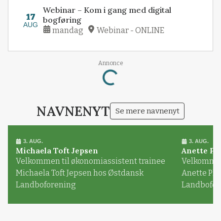
Webinar – Kom i gang med digital
17
bogføring
AUG
mandag
Webinar - ONLINE
Loading...
Annonce
NAVNENYT
Se mere navnenyt
3. AUG.
3. AUG.
Michaela Toft Jepsen
Anette Pl
Velkommen til økonomiassistent trainee
Velkommen 
Michaela Toft Jepsen hos Østdansk
Anette Pl
Landboforening
Landbofor