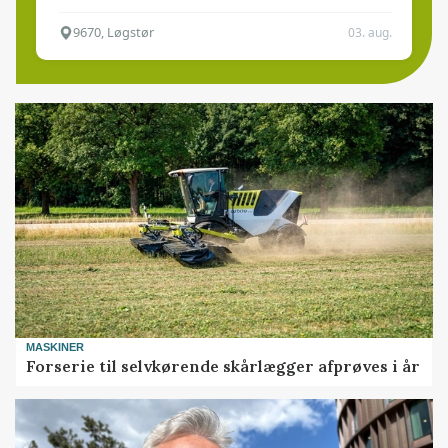
9670, Løgstør
03. aug.
MASKINER
Forserie til selvkørende skårlægger afprøves i år