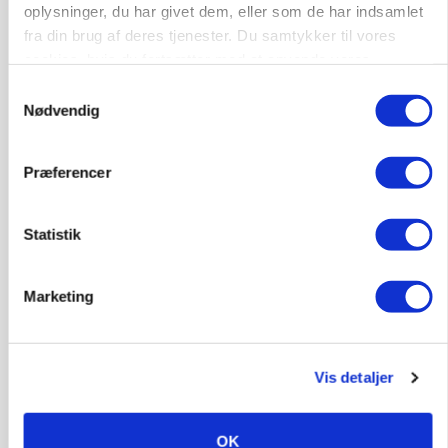
oplysninger, du har givet dem, eller som de har indsamlet
fra din brug af deres tjenester. Du samtykker til vores
Annonce
cookies, hvis du fortsætter med at anvende vores
hjemmeside.
KVÆG
Samtykkevalg
Snart kan man søge tilskud til naturprojekter
Nødvendig
Loading...
Annonce
Præferencer
Statistik
Marketing
Vis detaljer
OK