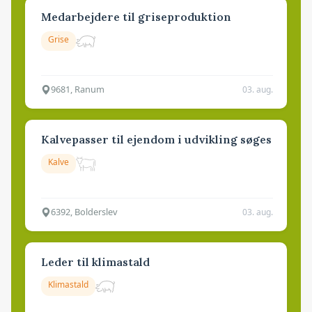
Medarbejdere til griseproduktion
Grise
9681, Ranum
03. aug.
Kalvepasser til ejendom i udvikling søges
Kalve
6392, Bolderslev
03. aug.
Leder til klimastald
Klimastald