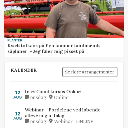
PLANTER
Kvælstofkaos på Fyn lammer landmænds
såplaner: - Jeg føler mig pisset på
KALENDER
Se flere arrangementer
InterCount kursus Online
12
AUG
onsdag
Online
Webinar – Fordelene ved løbende
12
aflevering af bilag
AUG
onsdag
Webinar - ONLINE