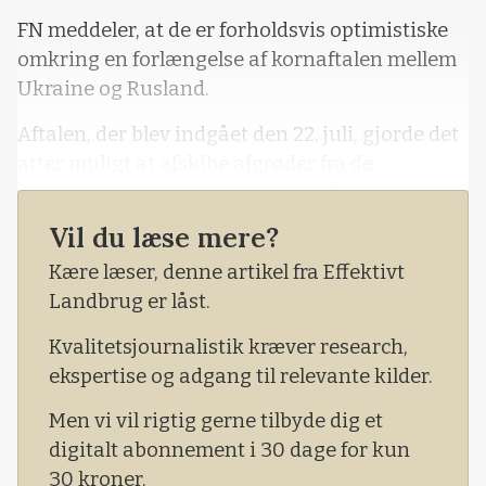
FN meddeler, at de er forholdsvis optimistiske
omkring en forlængelse af kornaftalen mellem
Ukraine og Rusland.
Aftalen, der blev indgået den 22. juli, gjorde det
atter muligt at afskibe afgrøder fra de
ukrainske havne ved Sortehavet. Dog i et
tempo, der er godt 25 procent under normalen
Vil du læse mere?
– det vil sige inden den tragiske russiske
Kære læser, denne artikel fra Effektivt
invasion i Ukraine den 24. februar.
Landbrug er låst.
Kvalitetsjournalistik kræver research,
ekspertise og adgang til relevante kilder.
Men vi vil rigtig gerne tilbyde dig et
digitalt abonnement i 30 dage for kun
30 kroner.