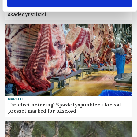
PLANTER
Før såmaskinen kører: Her er efterårets største
skadedyrsrisici
MARKED
Uændret notering: Spæde lyspunkter i fortsat
presset marked for oksekød