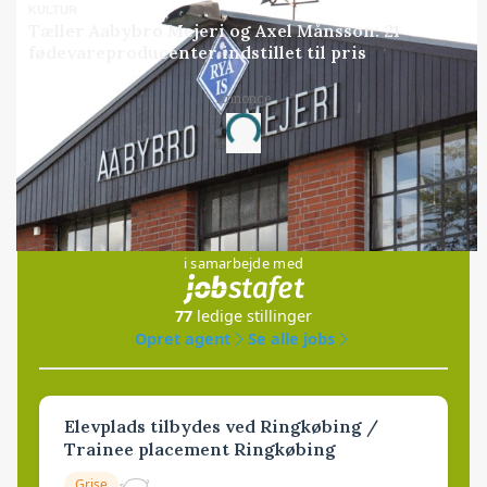
KULTUR
Tæller Aabybro Mejeri og Axel Månsson: 21
fødevareproducenter indstillet til pris
Annonce
Loading...
Jobs
i samarbejde med
77
ledige stillinger
Opret agent
Se alle jobs
Elevplads tilbydes ved Ringkøbing /
Trainee placement Ringkøbing
Grise