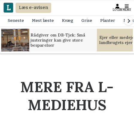
Læs e-avisen
LOGIN
MENU
Seneste
Mest læste
Kvæg
Grise
Planter
Mask
Rådgiver om DB-Tjek: Små
Ejer eller medej
justeringer kan give store
landbrugets ejer
besparelser
MERE FRA L-
MEDIEHUS