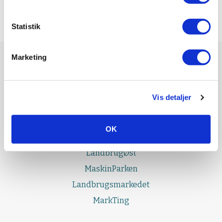
Statistik
Marketing
UDGIVELSER
Effektivt Landbrug
Vis detaljer
LandbrugNord
LandbrugSyd
OK
LandbrugFyn
LandbrugØst
MaskinParken
Landbrugsmarkedet
MarkTing