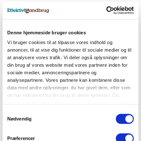
Nyhedsbreve
Tilmeld dig et af vores nyhedsbreve, og få
Denne hjemmeside bruger cookies
landbrugets vigtigste nyheder direkte i indbakken.
Vi bruger cookies til at tilpasse vores indhold og
annoncer, til at vise dig funktioner til sociale medier og til
at analysere vores trafik. Vi deler også oplysninger om
Tilmeld nyhedsbrev
din brug af vores website med vores partnere inden for
sociale medier, annonceringspartnere og
analysepartnere. Vores partnere kan kombinere disse
Sociale medier
data med andre oplysninger, du har givet dem, eller som
de har indsamlet fra din brug af deres tjenester. Du
Følg os på Facebook, LinkedIn og Instagram og få
samtykker til vores cookies, hvis du fortsætter med at
alle landbrugets vigtigste nyheder.
anvende vores hjemmeside.
Samtykkevalg
Nødvendig
Præferencer