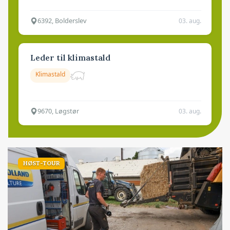
6392, Bolderslev
03. aug.
Leder til klimastald
Klimastald
9670, Løgstør
03. aug.
HØST-TOUR