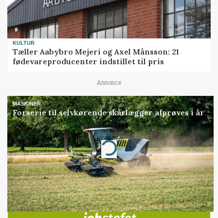
KULTUR
Tæller Aabybro Mejeri og Axel Månsson: 21
fødevareproducenter indstillet til pris
Annonce
MASKINER
Forserie til selvkørende skårlægger afprøves i år
Annonce
Loading...
Jobs
i samarbejde med