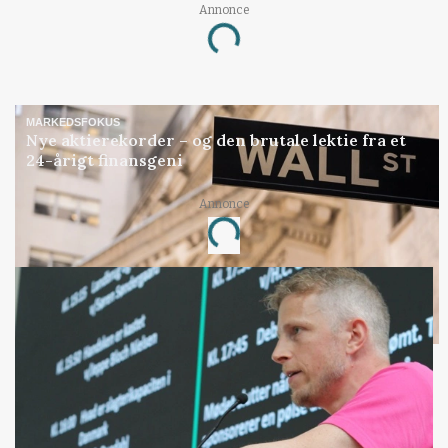
Annonce
Loading...
MARKEDSFOKUS
Nye aktierekorder – og den brutale lektie fra et
24-årigt finansgeni
Annonce
Loading...