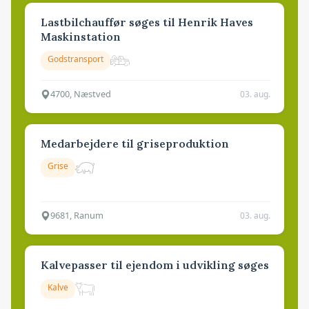
Lastbilchauffør søges til Henrik Haves
Maskinstation
Godstransport
4700, Næstved
03. aug.
Medarbejdere til griseproduktion
Grise
9681, Ranum
03. aug.
Kalvepasser til ejendom i udvikling søges
Kalve