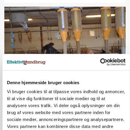
GRISE
Denne hjemmeside bruger cookies
Rådgiver om DB-Tjek: Små justeringer kan give
store besparelser
Vi bruger cookies til at tilpasse vores indhold og annoncer,
til at vise dig funktioner til sociale medier og til at
Annonce
analysere vores trafik. Vi deler også oplysninger om din
Loading...
brug af vores website med vores partnere inden for
sociale medier, annonceringspartnere og analysepartnere.
Vores partnere kan kombinere disse data med andre