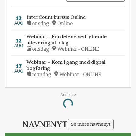
InterCount kursus Online
12
AUG
onsdag
Online
Webinar – Fordelene ved løbende
12
aflevering af bilag
AUG
onsdag
Webinar - ONLINE
Webinar – Kom i gang med digital
17
bogføring
AUG
mandag
Webinar - ONLINE
Annonce
Loading...
NAVNENYT
Se mere navnenyt