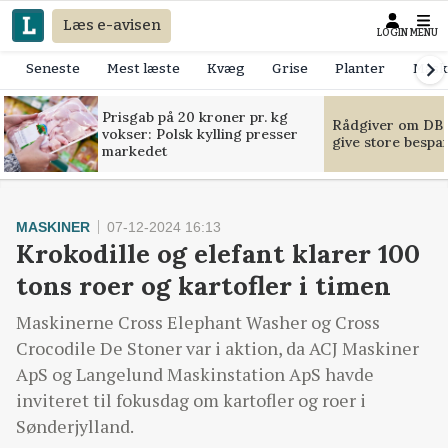
Læs e-avisen
LOGIN
MENU
Seneste
Mest læste
Kvæg
Grise
Planter
Mask
Prisgab på 20 kroner pr. kg
Rådgiver om DB-
vokser: Polsk kylling presser
give store bespa
markedet
MASKINER
07-12-2024 16:13
Krokodille og elefant klarer 100
tons roer og kartofler i timen
Maskinerne Cross Elephant Washer og Cross
Crocodile De Stoner var i aktion, da ACJ Maskiner
ApS og Langelund Maskinstation ApS havde
inviteret til fokusdag om kartofler og roer i
Sønderjylland.