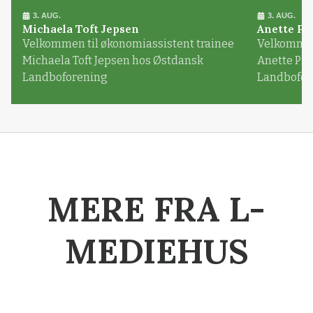
3. AUG.
3. AUG.
Michaela Toft Jepsen
Anette Pl
Velkommen til økonomiassistent trainee
Velkommen 
Michaela Toft Jepsen hos Østdansk
Anette Pl
Landboforening
Landbofor
MERE FRA L-
MEDIEHUS