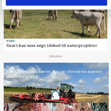
KVÆG
Snart kan man søge tilskud til naturprojekter
Annonce
PLANTER
Før såmaskinen kører: Her er efterårets største
skadedyrsrisici
Annonce
Loading...