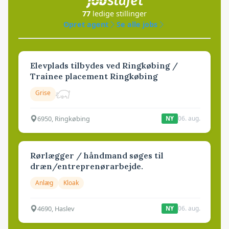
77
ledige stillinger
Opret agent
Se alle jobs
Elevplads tilbydes ved Ringkøbing /
Trainee placement Ringkøbing
Grise
6950, Ringkøbing
06. aug.
NY
Rørlægger / håndmand søges til
dræn/entreprenørarbejde.
Anlæg
Kloak
4690, Haslev
06. aug.
NY