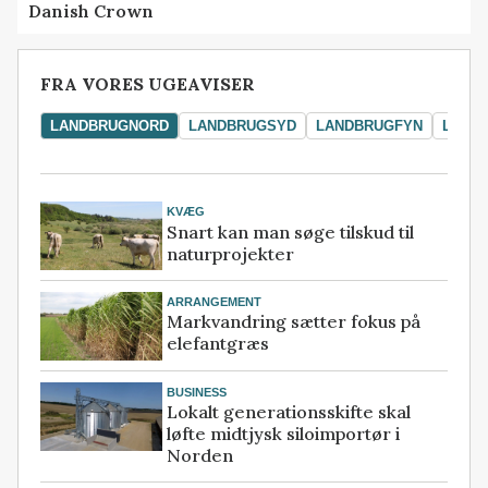
Danish Crown
FRA VORES UGEAVISER
LANDBRUGNORD
LANDBRUGSYD
LANDBRUGFYN
LAND
KVÆG
Snart kan man søge tilskud til
naturprojekter
ARRANGEMENT
Markvandring sætter fokus på
elefantgræs
BUSINESS
Lokalt generationsskifte skal
løfte midtjysk siloimportør i
Norden