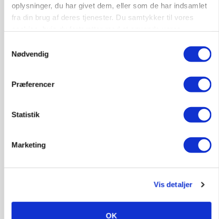
oplysninger, du har givet dem, eller som de har indsamlet
fra din brug af deres tjenester. Du samtykker til vores
cookies, hvis du fortsætter med at anvende vores
hjemmeside.
Samtykkevalg
Nødvendig
Præferencer
Statistik
POLITIK
»Nu stopper I«: Landbrugsdebattør og
protestgruppe vil demonstrere mod ny
Marketing
gødskningslov
Annonce
Vis detaljer
OK