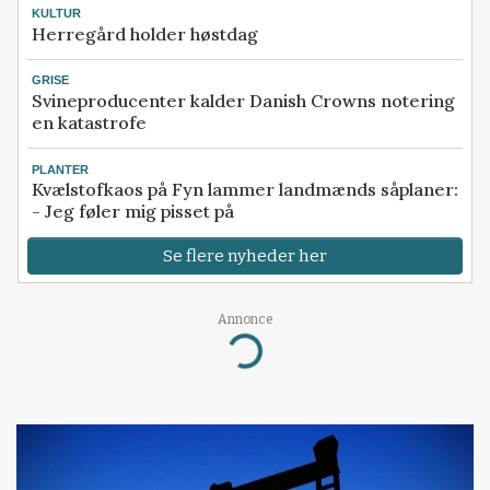
KULTUR
Herregård holder høstdag
GRISE
Svineproducenter kalder Danish Crowns notering
en katastrofe
PLANTER
Kvælstofkaos på Fyn lammer landmænds såplaner:
- Jeg føler mig pisset på
Se flere nyheder her
Annonce
Loading...