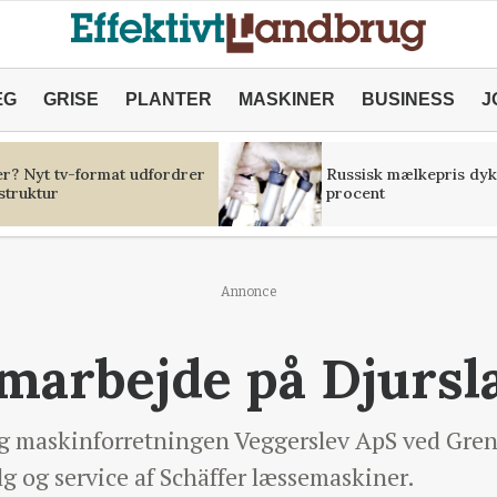
ÆG
GRISE
PLANTER
MASKINER
BUSINESS
J
er? Nyt tv-format udfordrer
Russisk mælkepris dyk
struktur
procent
Annonce
marbejde på Djursl
 maskinforretningen Veggerslev ApS ved Gren
lg og service af Schäffer læssemaskiner.