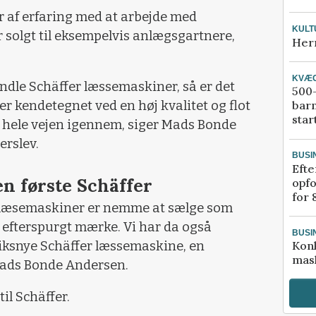
r af erfaring med at arbejde med
KULT
solgt til eksempelvis anlægsgartnere,
Her
KVÆ
andle Schäffer læssemaskiner, så er det
500-
er kendetegnet ved en høj kvalitet og flot
bar
star
et hele vejen igennem, siger Mads Bonde
erslev.
BUSI
Efte
en første Schäffer
opfo
for 
er læsemaskiner er nemme at sælge som
et efterspurgt mærke. Vi har da også
BUSI
briksnye Schäffer læssemaskine, en
Kon
mask
 Mads Bonde Andersen.
til Schäffer.