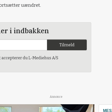
fortsætter uændret.
der i indbakken
Tilmeld
t accepterer du L-Mediehus A/S
Annonce
MES