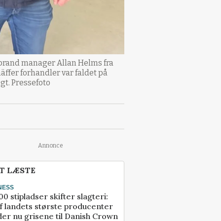
g brand manager Allan Helms fra
ffer forhandler var faldet på
gt. Pressefoto
Annonce
T LÆSTE
NESS
00 stipladser skifter slagteri:
f landets største producenter
er nu grisene til Danish Crown