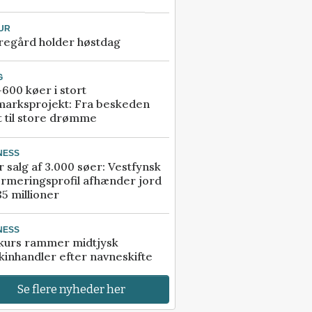
UR
regård holder høstdag
G
600 køer i stort
marksprojekt: Fra beskeden
t til store drømme
NESS
r salg af 3.000 søer: Vestfynsk
rmeringsprofil afhænder jord
85 millioner
NESS
kurs rammer midtjysk
inhandler efter navneskifte
Se flere nyheder her