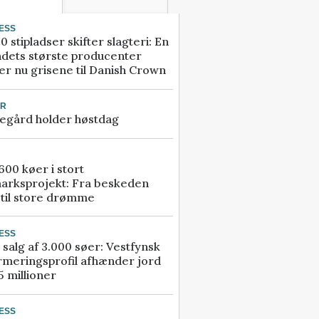
ESS
0 stipladser skifter slagteri: En
ndets største producenter
r nu grisene til Danish Crown
UR
egård holder høstdag
00 køer i stort
arksprojekt: Fra beskeden
 til store drømme
ESS
 salg af 3.000 søer: Vestfynsk
rmeringsprofil afhænder jord
5 millioner
ESS