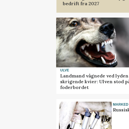
bedrift fra 2027
ULVE
Landmand vågnede ved lyden 
skrigende kvier: Ulven stod p
foderbordet
MARKED
Russis