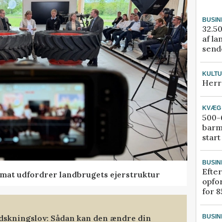
BUSIN
32.50
af la
sende
KULT
Herr
KVÆG
500-6
barm
start
BUSIN
Efter
ormat udfordrer landbrugets ejerstruktur
opfo
for 8
dskningslov: Sådan kan den ændre din
BUSIN