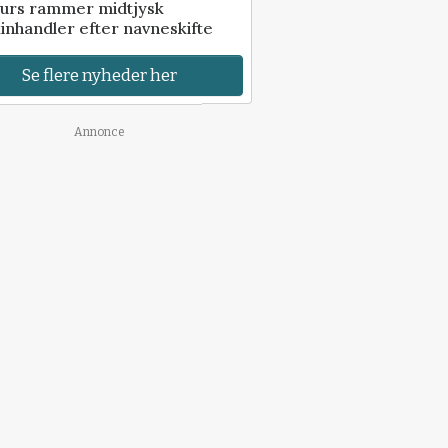
urs rammer midtjysk
inhandler efter navneskifte
Se flere nyheder her
Annonce