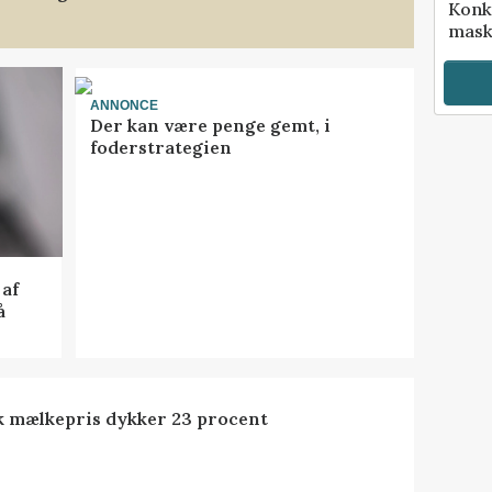
Konk
mask
ANNONCE
Der kan være penge gemt, i
foderstrategien
af
å
k mælkepris dykker 23 procent