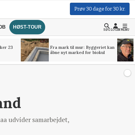
Prøv 30 dage for 30 kr.
OB
HØST-TOUR
SØG
LOGIN
MENU
ker 23
Fra mark til mur: Byggeriet kan
åbne nyt marked for biokul
and
aa udvider samarbejdet,