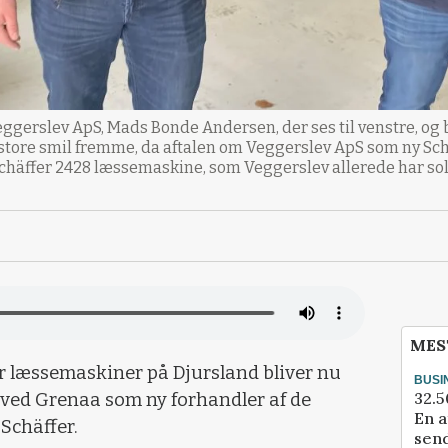
 Veggerslev ApS, Mads Bonde Andersen, der ses til venstre, o
tore smil fremme, da aftalen om Veggerslev ApS som ny Schä
Schäffer 2428 læssemaskine, som Veggerslev allerede har sol
MES
er læssemaskiner på Djursland bliver nu
BUSI
32.5
ved Grenaa som ny forhandler af de
En a
Schäffer.
send