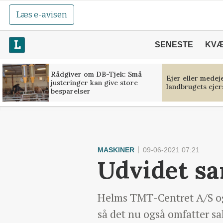
Læs e-avisen
SENESTE
KV
Rådgiver om DB-Tjek: Små
Ejer eller medej
justeringer kan give store
landbrugets ejer
besparelser
MASKINER
09-06-2021 07:21
Udvidet sa
Helms TMT-Centret A/S og
så det nu også omfatter sa