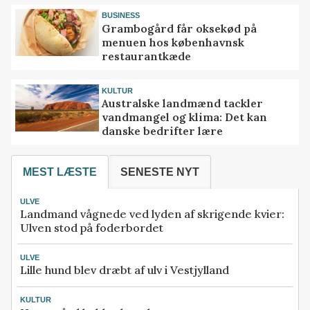
BUSINESS
Grambogård får oksekød på
menuen hos københavnsk
restaurantkæde
KULTUR
Australske landmænd tackler
vandmangel og klima: Det kan
danske bedrifter lære
MEST LÆSTE
SENESTE NYT
ULVE
Landmand vågnede ved lyden af skrigende kvier:
Ulven stod på foderbordet
ULVE
Lille hund blev dræbt af ulv i Vestjylland
KULTUR