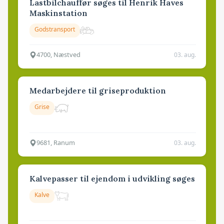
Lastbilchauffør søges til Henrik Haves
Maskinstation
Godstransport
4700, Næstved
03. aug.
Medarbejdere til griseproduktion
Grise
9681, Ranum
03. aug.
Kalvepasser til ejendom i udvikling søges
Kalve