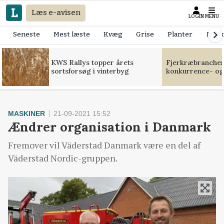
Læs e-avisen
LOGIN
MENU
Seneste
Mest læste
Kvæg
Grise
Planter
Mask
KWS Rallys topper årets
Fjerkræbranchen:
sortsforsøg i vinterbyg
konkurrence- og
MASKINER
21-09-2021 15:52
Ændrer organisation i Danmark
Fremover vil Väderstad Danmark være en del af
Väderstad Nordic-gruppen.