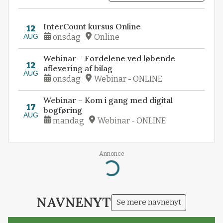
InterCount kursus Online
12
AUG
onsdag
Online
Webinar – Fordelene ved løbende
12
aflevering af bilag
AUG
onsdag
Webinar - ONLINE
Webinar – Kom i gang med digital
17
bogføring
AUG
mandag
Webinar - ONLINE
Annonce
Loading...
NAVNENYT
Se mere navnenyt