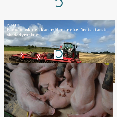
Loading...
PLANTER
Før såmaskinen kører: Her er efterårets største
skadedyrsrisici
Annonce
Loading...