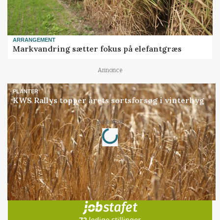
ARRANGEMENT
Markvandring sætter fokus på elefantgræs
Annonce
PLANTER
KWS Rallys topper årets sortsforsøg i vinterbyg
Loading...
Annonce
Jobs
i samarbejde med
72
ledige stillinger