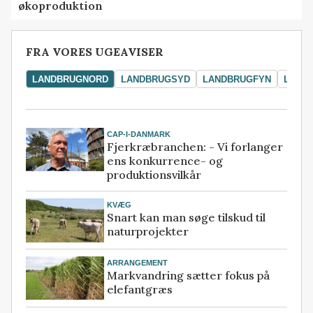
økoproduktion
FRA VORES UGEAVISER
LANDBRUGNORD
LANDBRUGSYD
LANDBRUGFYN
LAND
CAP-I-DANMARK
Fjerkræbranchen: - Vi forlanger
ens konkurrence- og
produktionsvilkår
KVÆG
Snart kan man søge tilskud til
naturprojekter
ARRANGEMENT
Markvandring sætter fokus på
elefantgræs