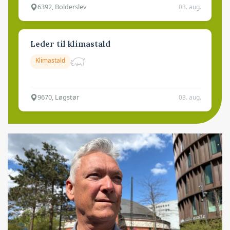
6392, Bolderslev
03. aug.
Leder til klimastald
Klimastald
9670, Løgstør
03. aug.