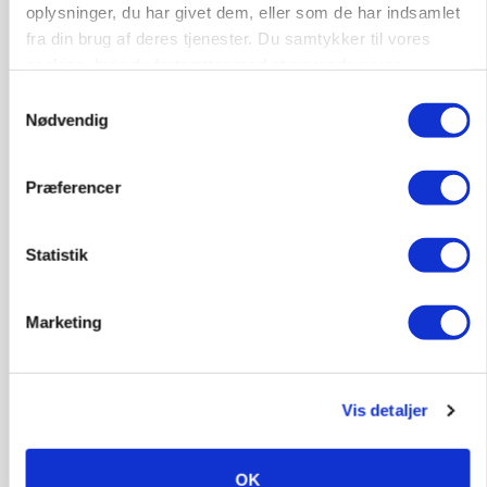
oplysninger, du har givet dem, eller som de har indsamlet
fra din brug af deres tjenester. Du samtykker til vores
cookies, hvis du fortsætter med at anvende vores
hjemmeside.
Samtykkevalg
Nødvendig
MARKED
Russisk mælkepris dykker 23 procent
Præferencer
Annonce
BUSINESS
Statistik
Fra mark til mur: Byggeriet kan åbne nyt
marked for biokul
Marketing
Annonce
Loading...
Vis detaljer
OK