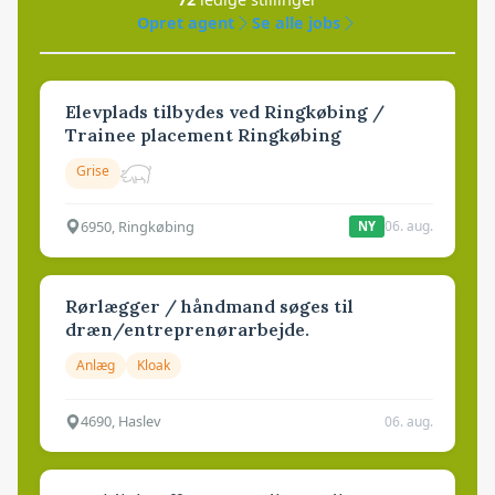
Opret agent
Se alle jobs
Elevplads tilbydes ved Ringkøbing /
Trainee placement Ringkøbing
Grise
6950, Ringkøbing
06. aug.
NY
Rørlægger / håndmand søges til
dræn/entreprenørarbejde.
Anlæg
Kloak
4690, Haslev
06. aug.