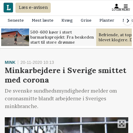
Læs e-avisen
LOGIN
MENU
Seneste
Mest læste
Kvæg
Grise
Planter
Mask
500-600 køer i stort
Befriende, at to
barmarksprojekt: Fra beskeden
blevet klogere. D
start til store drømme
MINK
20-11-2020 10:13
Minkarbejdere i Sverige smittet
med corona
De svenske sundhedsmyndigheder melder om
coronasmitte blandt arbejderne i Sveriges
minkbranche.