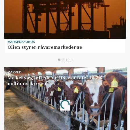
MARKEDSFOKUS
Olien styrer råvaremarkederne
Annonce
MARKED
Malkekvæg løftede driftsresultatet til 2,8
millioner kroner
Annonce
Loading...