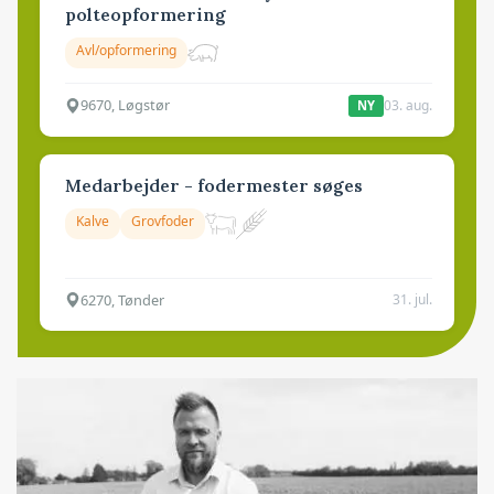
polteopformering
Avl/opformering
9670, Løgstør
03. aug.
NY
Medarbejder - fodermester søges
Kalve
Grovfoder
6270, Tønder
31. jul.