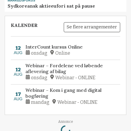
MARKEDSFOKUS
Sydkoreansk aktieeufori sat på pause
KALENDER
Se flere arrangementer
InterCount kursus Online
12
AUG
onsdag
Online
Webinar – Fordelene ved løbende
12
aflevering af bilag
AUG
onsdag
Webinar - ONLINE
Webinar – Kom i gang med digital
17
bogføring
AUG
mandag
Webinar - ONLINE
Annonce
Loading...