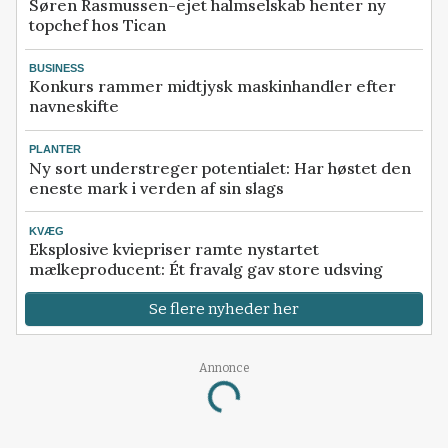
Søren Rasmussen-ejet halmselskab henter ny
topchef hos Tican
BUSINESS
Konkurs rammer midtjysk maskinhandler efter
navneskifte
PLANTER
Ny sort understreger potentialet: Har høstet den
eneste mark i verden af sin slags
KVÆG
Eksplosive kviepriser ramte nystartet
mælkeproducent: Ét fravalg gav store udsving
Se flere nyheder her
Annonce
Loading...