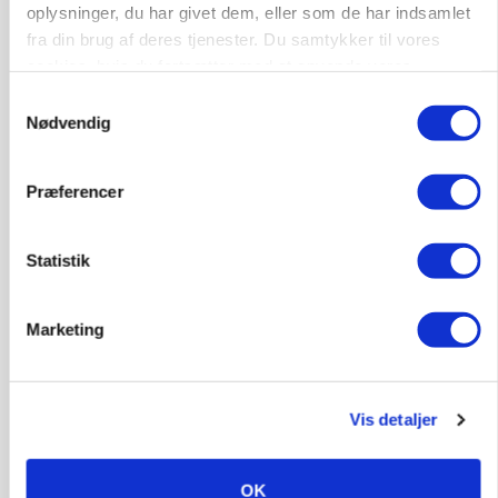
oplysninger, du har givet dem, eller som de har indsamlet
MARKED
fra din brug af deres tjenester. Du samtykker til vores
Russisk mælkepris dykker 23 procent
cookies, hvis du fortsætter med at anvende vores
Annonce
hjemmeside.
Samtykkevalg
Nødvendig
BUSINESS
Fra mark til mur: Byggeriet kan åbne nyt
marked for biokul
Præferencer
Loading...
Annonce
Statistik
Marketing
Vis detaljer
OK