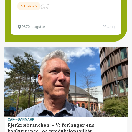
Klimastald
9670, Løgstør
03. aug.
CAP-I-DANMARK
Fjerkræbranchen: - Vi forlanger ens
konkurrence- og produktionsvilkår