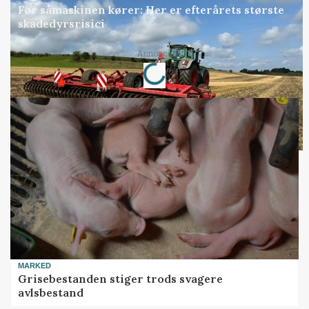
Før såmaskinen kører: Her er efterårets største
skadedyrsrisici
Loading...
Annonce
MARKED
Grisebestanden stiger trods svagere
avlsbestand