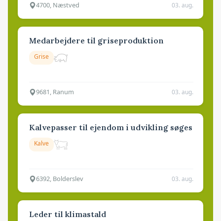
4700, Næstved
03. aug.
Medarbejdere til griseproduktion
Grise
9681, Ranum
03. aug.
Kalvepasser til ejendom i udvikling søges
Kalve
6392, Bolderslev
03. aug.
Leder til klimastald