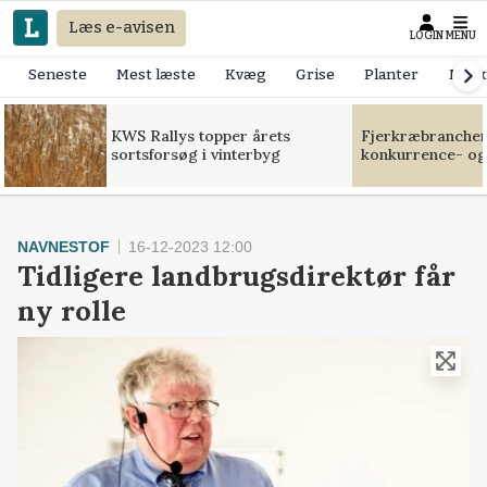
Læs e-avisen
LOGIN
MENU
Seneste
Mest læste
Kvæg
Grise
Planter
Mask
KWS Rallys topper årets
Fjerkræbranchen:
sortsforsøg i vinterbyg
konkurrence- og
NAVNESTOF
16-12-2023 12:00
Tidligere landbrugsdirektør får
ny rolle