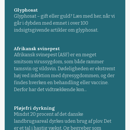
Glyphosat
Glyphosat – gift eller guld? Læs med her, når vi
går i dybden med emnet i over 100
indsigtsgivende artikler om glyphosat.
Afrikansk svinepest
Afrikansk svinepest (ASF) er en meget
smitsom virussygdom, som både rammer
tamsvin og vildsvin. Dødeligheden er ekstremt
høj ved infektion med dyresygdommen, og der
findes hverken en behandling eller vaccine.
Derfor har det vidtrækkende kon...
Pløjefri dyrkning
Mindst 20 procent af det danske
landbrugsareal dyrkes uden brug af plov. Det
er et tal i hastig vækst. Og begreber som