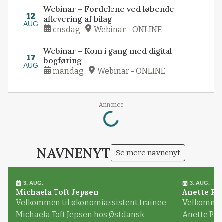
Webinar – Fordelene ved løbende
12
aflevering af bilag
AUG
onsdag
Webinar - ONLINE
Webinar – Kom i gang med digital
17
bogføring
AUG
mandag
Webinar - ONLINE
Loading...
Annonce
NAVNENYT
Se mere navnenyt
3. AUG.
3. AUG.
Michaela Toft Jepsen
Anette Pl
Velkommen til økonomiassistent trainee
Velkommen 
Michaela Toft Jepsen hos Østdansk
Anette Pl