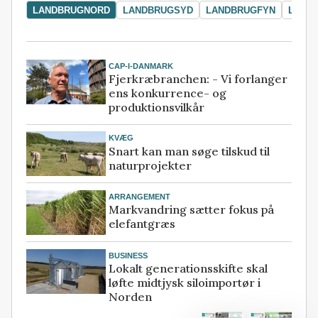
LANDBRUGNORD
LANDBRUGSYD
LANDBRUGFYN
LAND
CAP-I-DANMARK
Fjerkræbranchen: - Vi forlanger
ens konkurrence- og
produktionsvilkår
KVÆG
Snart kan man søge tilskud til
naturprojekter
ARRANGEMENT
Markvandring sætter fokus på
elefantgræs
BUSINESS
Lokalt generationsskifte skal
løfte midtjysk siloimportør i
Norden