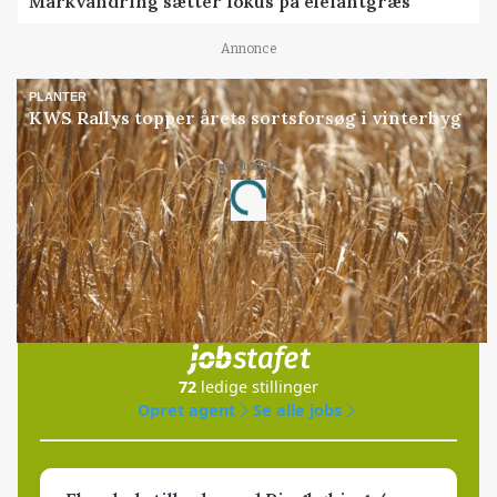
Markvandring sætter fokus på elefantgræs
Annonce
PLANTER
KWS Rallys topper årets sortsforsøg i vinterbyg
Annonce
Loading...
Jobs
i samarbejde med
72
ledige stillinger
Opret agent
Se alle jobs