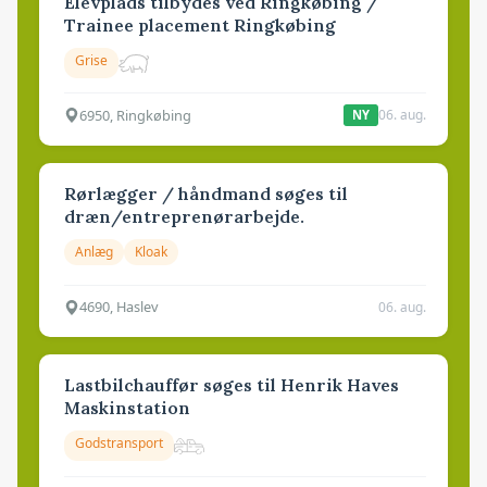
Elevplads tilbydes ved Ringkøbing /
Trainee placement Ringkøbing
Grise
6950, Ringkøbing
06. aug.
NY
Rørlægger / håndmand søges til
dræn/entreprenørarbejde.
Anlæg
Kloak
4690, Haslev
06. aug.
Lastbilchauffør søges til Henrik Haves
Maskinstation
Godstransport