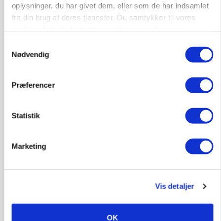
oplysninger, du har givet dem, eller som de har indsamlet
Annonce
fra din brug af deres tjenester. Du samtykker til vores
cookies, hvis du fortsætter med at anvende vores
MARKED
hjemmeside.
Tysk industri trodser energipres og kinesisk
Samtykkevalg
konkurrence
Nødvendig
Loading...
Annonce
Præferencer
Statistik
Marketing
Vis detaljer
OK