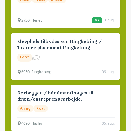
2730, Herlev
10. aug.
NY
Elevplads tilbydes ved Ringkøbing /
Trainee placement Ringkøbing
Grise
6950, Ringkøbing
06. aug.
Rørlægger / håndmand søges til
dræn/entreprenørarbejde.
Anlæg
Kloak
4690, Haslev
06. aug.