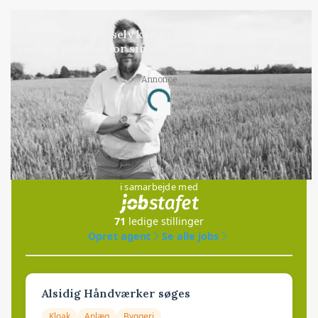
LEDER
Kun landbruget selv kan beslutte, om man vil
kæmpe juridisk for sin eksistens
Annonce
Loading...
Jobs
i samarbejde med
71
ledige stillinger
Opret agent
Se alle jobs
Alsidig Håndværker søges
Kloak
Anlæg
Byggeri