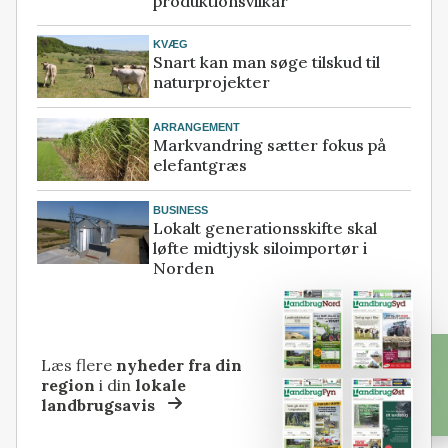
produktionsvilkår
KVÆG
Snart kan man søge tilskud til
naturprojekter
ARRANGEMENT
Markvandring sætter fokus på
elefantgræs
BUSINESS
Lokalt generationsskifte skal
løfte midtjysk siloimportør i
Norden
Læs flere
nyheder fra din
region
i din
lokale
landbrugsavis