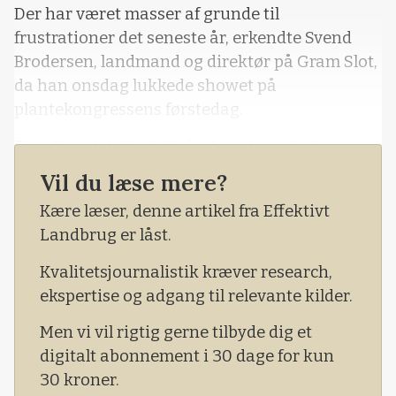
Der har været masser af grunde til
frustrationer det seneste år, erkendte Svend
Brodersen, landmand og direktør på Gram Slot,
da han onsdag lukkede showet på
plantekongressens førstedag.
Blandt andet startede året med uvisheden om
den grønne trepart, mens bluetongue også gav
Vil du læse mere?
grå hår på slottet, der råder over 3.500 hektar
Kære læser, denne artikel fra Effektivt
agerjord, 1.350 malkekøer, 400 hektar kartofler
Landbrug er låst.
og 50 hektar løg.
Kvalitetsjournalistik kræver research,
ekspertise og adgang til relevante kilder.
Men vi vil rigtig gerne tilbyde dig et
digitalt abonnement i 30 dage for kun
30 kroner.