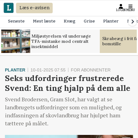
Læs e-avisen
LOGIN
MENU
Seneste
Mest læste
Kvæg
Grise
Planter
Mask
Miljøstyrelsen vil undersøge
Skrabeæg i frit f
TFA-mistanke mod centralt
bomstille
insektmiddel
PLANTER
10-01-2025 07:55
FOR ABONNENTER
Seks udfordringer frustrerede
Svend: En ting hjalp på dem alle
Svend Brodersen, Gram Slot, har valgt at se
landbrugets udfordringer som en mulighed, og
indfasningen af skovlandbrug har hjulpet ham
tættere på målet.