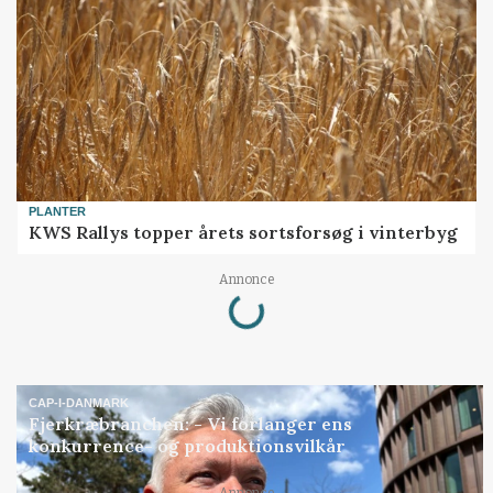
PLANTER
KWS Rallys topper årets sortsforsøg i vinterbyg
Loading...
Annonce
CAP-I-DANMARK
Fjerkræbranchen: - Vi forlanger ens
konkurrence- og produktionsvilkår