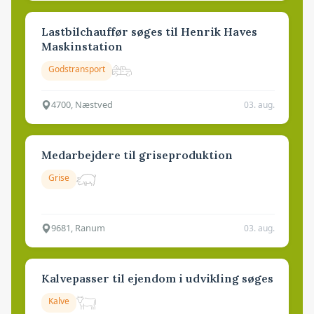
Lastbilchauffør søges til Henrik Haves
Maskinstation
Godstransport
4700, Næstved
03. aug.
Medarbejdere til griseproduktion
Grise
9681, Ranum
03. aug.
Kalvepasser til ejendom i udvikling søges
Kalve