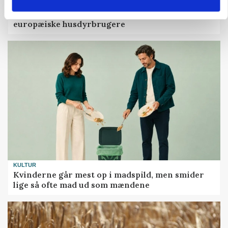
MARKED
Fugleinfluenza: Udvikling vækker bekymring hos
europæiske husdyrbrugere
KULTUR
Kvinderne går mest op i madspild, men smider
lige så ofte mad ud som mændene