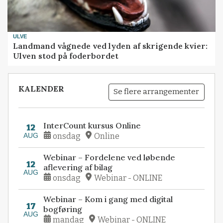
ULVE
Landmand vågnede ved lyden af skrigende kvier:
Ulven stod på foderbordet
KALENDER
Se flere arrangementer
InterCount kursus Online
12
AUG
onsdag
Online
Webinar – Fordelene ved løbende
12
aflevering af bilag
AUG
onsdag
Webinar - ONLINE
Webinar – Kom i gang med digital
17
bogføring
AUG
mandag
Webinar - ONLINE