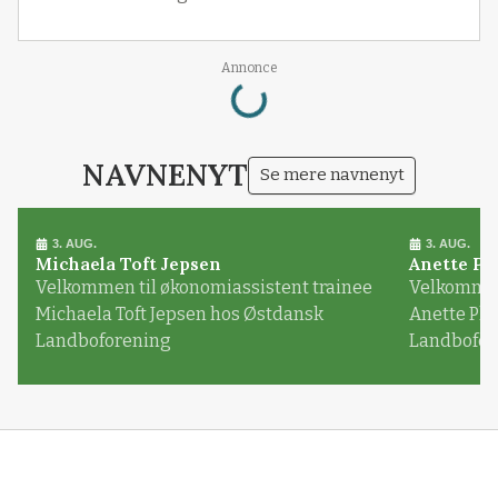
Loading...
Annonce
NAVNENYT
Se mere navnenyt
3. AUG.
3. AUG.
Michaela Toft Jepsen
Anette Pl
Velkommen til økonomiassistent trainee
Velkommen 
Michaela Toft Jepsen hos Østdansk
Anette Pl
Landboforening
Landbofor