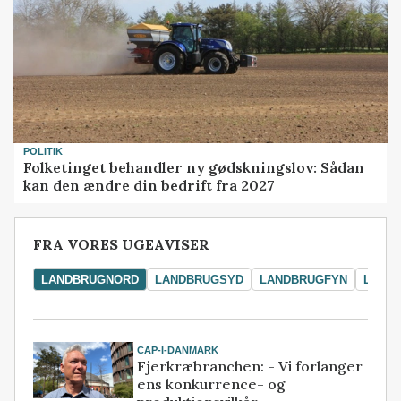
POLITIK
Folketinget behandler ny gødskningslov: Sådan
kan den ændre din bedrift fra 2027
FRA VORES UGEAVISER
LANDBRUGNORD
LANDBRUGSYD
LANDBRUGFYN
LAND
CAP-I-DANMARK
Fjerkræbranchen: - Vi forlanger
ens konkurrence- og