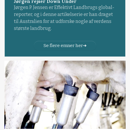
Jørgen rejser Down Under
Jørgen P. Jensen er Effektivt Landbrugs global-
reporter, og i denne artikelserie er han draget
til Australien for at udforske nogle af verdens
største landbrug.
Se flere emner her