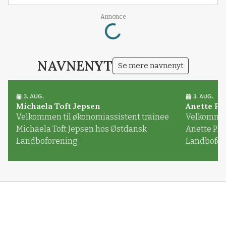
Loading...
Annonce
NAVNENYT
Se mere navnenyt
3. AUG.
3. AUG.
Michaela Toft Jepsen
Anette Pl
Velkommen til økonomiassistent trainee
Velkommen 
Michaela Toft Jepsen hos Østdansk
Anette Pl
Landboforening
Landbofor