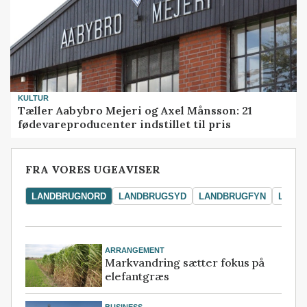
KULTUR
Tæller Aabybro Mejeri og Axel Månsson: 21
fødevareproducenter indstillet til pris
FRA VORES UGEAVISER
LANDBRUGNORD
LANDBRUGSYD
LANDBRUGFYN
LAND
ARRANGEMENT
Markvandring sætter fokus på
elefantgræs
BUSINESS