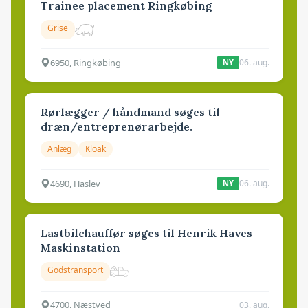
Trainee placement Ringkøbing
Grise
6950, Ringkøbing
06. aug.
NY
Rørlægger / håndmand søges til
dræn/entreprenørarbejde.
Anlæg
Kloak
4690, Haslev
06. aug.
NY
Lastbilchauffør søges til Henrik Haves
Maskinstation
Godstransport
4700, Næstved
03. aug.