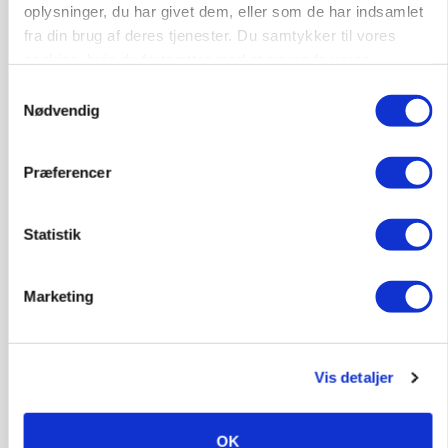
MASKINER
oplysninger, du har givet dem, eller som de har indsamlet
Forserie til selvkørende skårlægger afprøves i år
fra din brug af deres tjenester. Du samtykker til vores
cookies, hvis du fortsætter med at anvende vores
Annonce
hjemmeside.
Samtykkevalg
Nødvendig
ARRANGEMENT
Markvandring sætter fokus på elefantgræs
Loading...
Præferencer
Annonce
Statistik
Marketing
Vis detaljer
OK