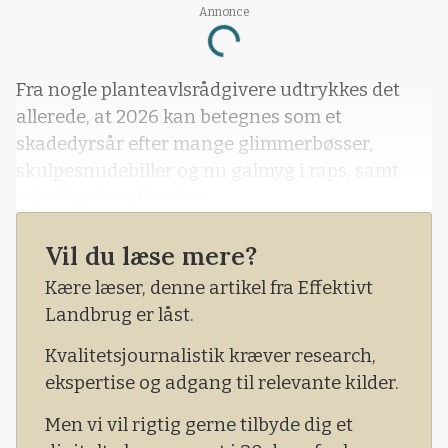
Annonce
Loading...
Fra nogle planteavlsrådgivere udtrykkes det
allerede, at 2026 kan betegnes som et
skadedyrsår efter mange glimmerbøsser,
skulpesnudebiller og nu galmyg i raps, samt
trips i andre afgrøder.
Vil du læse mere?
Kære læser, denne artikel fra Effektivt
Landbrug er låst.
Kvalitetsjournalistik kræver research,
ekspertise og adgang til relevante kilder.
Men vi vil rigtig gerne tilbyde dig et