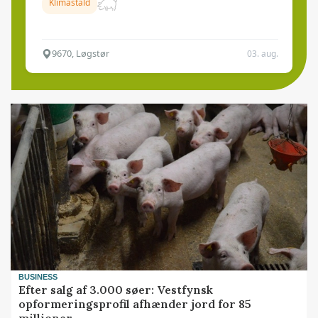
Klimastald
9670, Løgstør
03. aug.
BUSINESS
Efter salg af 3.000 søer: Vestfynsk
opformeringsprofil afhænder jord for 85