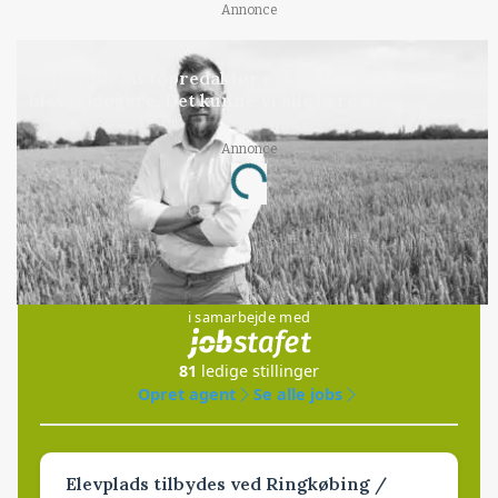
Annonce
LEDER
Befriende, at topredaktør erkender, hun er
blevet klogere. Det kunne vi alle lære af
Annonce
Loading...
Jobs
i samarbejde med
81
ledige stillinger
Opret agent
Se alle jobs
Elevplads tilbydes ved Ringkøbing /