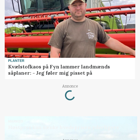
PLANTER
Kvælstofkaos på Fyn lammer landmænds
såplaner: - Jeg føler mig pisset på
Loading...
Annonce
MARKED
Høstpres kan sænke hvedeprisen yderligere