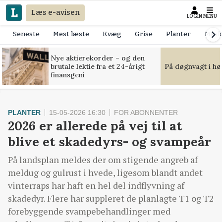
Læs e-avisen
LOGIN
MENU
Seneste
Mest læste
Kvæg
Grise
Planter
Mask
Nye aktierekorder – og den
brutale lektie fra et 24-årigt
På døgnvagt i hø
finansgeni
PLANTER
15-05-2026 16:30
FOR ABONNENTER
2026 er allerede på vej til at
blive et skadedyrs- og svampeår
På landsplan meldes der om stigende angreb af
meldug og gulrust i hvede, ligesom blandt andet
vinterraps har haft en hel del indflyvning af
skadedyr. Flere har suppleret de planlagte T1 og T2
forebyggende svampebehandlinger med