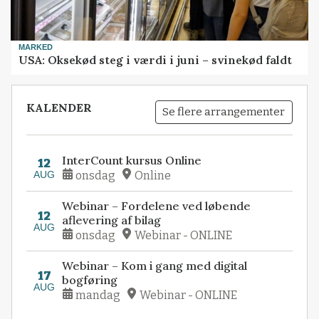
MARKED
USA: Oksekød steg i værdi i juni – svinekød faldt
KALENDER
Se flere arrangementer
InterCount kursus Online
12
AUG
onsdag
Online
Webinar – Fordelene ved løbende
12
aflevering af bilag
AUG
onsdag
Webinar - ONLINE
Webinar – Kom i gang med digital
17
bogføring
AUG
mandag
Webinar - ONLINE