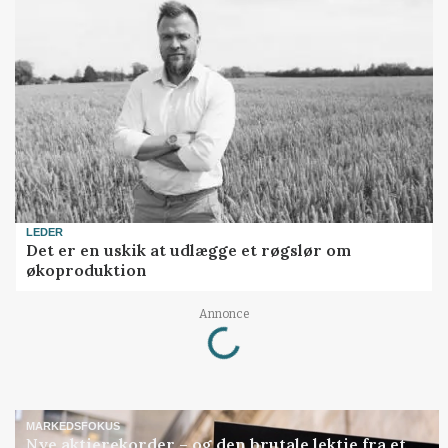
LEDER
Det er en uskik at udlægge et røgslør om
økoproduktion
Loading...
Annonce
MARKEDSFOKUS
Nye aktierekorder – og den brutale lektie fra et