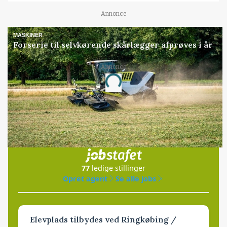
Annonce
MASKINER
Forserie til selvkørende skårlægger afprøves i år
Annonce
Loading...
Jobs
i samarbejde med
77
ledige stillinger
Opret agent
Se alle jobs
Elevplads tilbydes ved Ringkøbing /