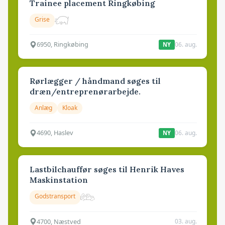
Trainee placement Ringkøbing
Grise
6950, Ringkøbing
06. aug.
NY
Rørlægger / håndmand søges til
dræn/entreprenørarbejde.
Anlæg
Kloak
4690, Haslev
06. aug.
NY
Lastbilchauffør søges til Henrik Haves
Maskinstation
Godstransport
4700, Næstved
03. aug.