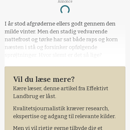
Annonce
Loading...
I år stod afgrøderne ellers godt gennem den
milde vinter. Men den stadig vedvarende
nattefrost og tørke har sat både raps og korn
næsten i stå og forsinker opfølgende
sprøjtninger. Hvor slemt er det så lige?
Søren Ilsøe, der er planteavlskonsulent i Agrovi
og gårdejer på Midtsjælland, har sendt et par
Vil du læse mere?
tankevækkende fotos tilbage fra 2013, der kan
Kære læser, denne artikel fra Effektivt
minde lidt om i år – men dog med værre frost
Landbrug er låst.
dengang.
Kvalitetsjournalistik kræver research,
ekspertise og adgang til relevante kilder.
Men vi vil rigtig gerne tilbyde dig et