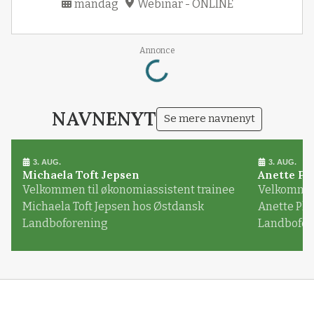
mandag
Webinar - ONLINE
Loading...
Annonce
NAVNENYT
Se mere navnenyt
3. AUG.
3. AUG.
Michaela Toft Jepsen
Anette Pl
Velkommen til økonomiassistent trainee
Velkommen 
Michaela Toft Jepsen hos Østdansk
Anette Pl
Landboforening
Landbofor