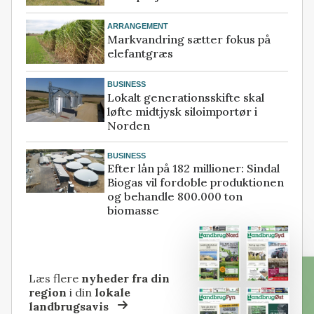
ARRANGEMENT
Markvandring sætter fokus på
elefantgræs
BUSINESS
Lokalt generationsskifte skal
løfte midtjysk siloimportør i
Norden
BUSINESS
Efter lån på 182 millioner: Sindal
Biogas vil fordoble produktionen
og behandle 800.000 ton
biomasse
Læs flere
nyheder fra din
region
i din
lokale
landbrugsavis