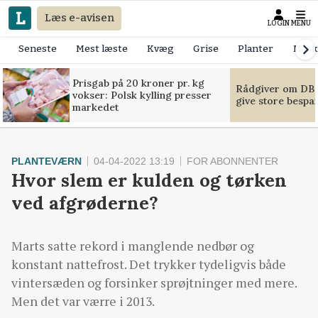
Læs e-avisen
LOGIN
MENU
Seneste
Mest læste
Kvæg
Grise
Planter
Mask
Prisgab på 20 kroner pr. kg
Rådgiver om DB-
vokser: Polsk kylling presser
give store bespa
markedet
PLANTEVÆRN
04-04-2022 13:19
FOR ABONNENTER
Hvor slem er kulden og tørken
ved afgrøderne?
Marts satte rekord i manglende nedbør og
konstant nattefrost. Det trykker tydeligvis både
vintersæden og forsinker sprøjtninger med mere.
Men det var værre i 2013.