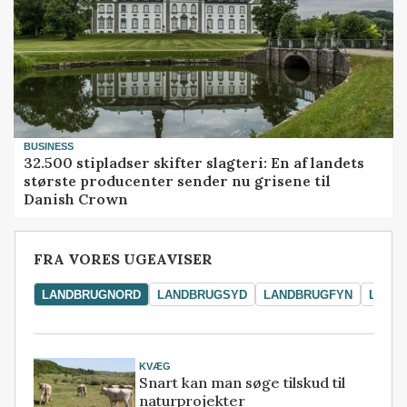
BUSINESS
32.500 stipladser skifter slagteri: En af landets
største producenter sender nu grisene til
Danish Crown
FRA VORES UGEAVISER
LANDBRUGNORD
LANDBRUGSYD
LANDBRUGFYN
LAND
KVÆG
Snart kan man søge tilskud til
naturprojekter