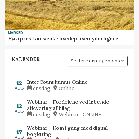
MARKED
Høstpres kan sænke hvedeprisen yderligere
KALENDER
Se flere arrangementer
InterCount kursus Online
12
AUG
onsdag
Online
Webinar – Fordelene ved løbende
12
aflevering af bilag
AUG
onsdag
Webinar - ONLINE
Webinar – Kom i gang med digital
17
bogføring
AUG