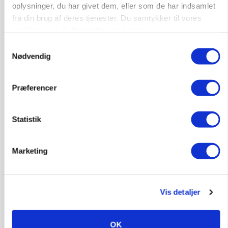
oplysninger, du har givet dem, eller som de har indsamlet
KVÆG
fra din brug af deres tjenester. Du samtykker til vores
Snart kan man søge tilskud til naturprojekter
cookies, hvis du fortsætter med at anvende vores
hjemmeside.
Annonce
Samtykkevalg
Nødvendig
PLANTER
Før såmaskinen kører: Her er efterårets største
skadedyrsrisici
Præferencer
Loading...
Annonce
Statistik
Marketing
Vis detaljer
OK