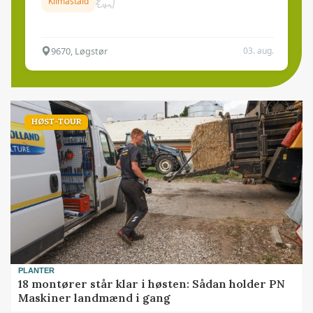
Klimastald
9670, Løgstør
03. aug.
HØST-TOUR
PLANTER
18 montører står klar i høsten: Sådan holder PN
Maskiner landmænd i gang