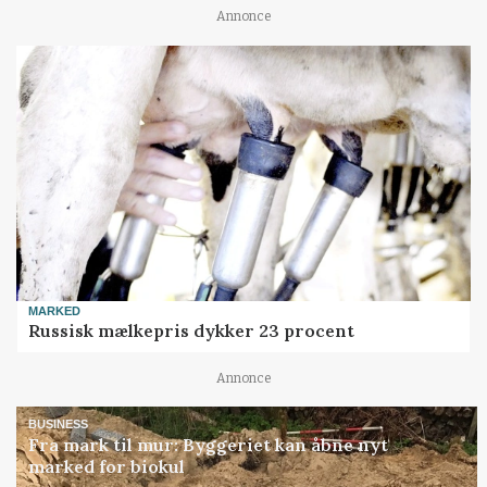
Annonce
MARKED
Russisk mælkepris dykker 23 procent
Annonce
BUSINESS
Fra mark til mur: Byggeriet kan åbne nyt
marked for biokul