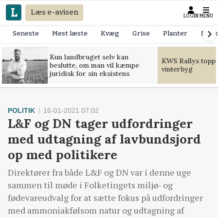
Læs e-avisen
LOGIN
MENU
Seneste
Mest læste
Kvæg
Grise
Planter
Mask
Kun landbruget selv kan
KWS Rallys toppe
beslutte, om man vil kæmpe
vinterbyg
juridisk for sin eksistens
POLITIK
16-01-2021 07:02
L&F og DN tager udfordringer
med udtagning af lavbundsjord
op med politikere
Direktører fra både L&F og DN var i denne uge
sammen til møde i Folketingets miljø- og
fødevareudvalg for at sætte fokus på udfordringer
med ammoniakfølsom natur og udtagning af