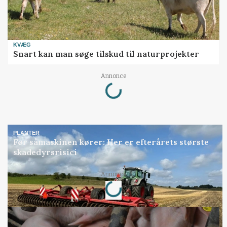
KVÆG
Snart kan man søge tilskud til naturprojekter
Loading...
Annonce
PLANTER
Før såmaskinen kører: Her er efterårets største
skadedyrsrisici
Loading...
Annonce