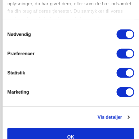
oplysninger, du har givet dem, eller som de har indsamlet
dræn/entreprenørarbejde.
fra din brug af deres tjenester. Du samtykker til vores
Anlæg
Kloak
cookies, hvis du fortsætter med at anvende vores
hjemmeside.
Samtykkevalg
4690, Haslev
06. aug.
Nødvendig
Lastbilchauffør søges til Henrik Haves
Præferencer
Maskinstation
Godstransport
Statistik
4700, Næstved
03. aug.
Marketing
Medarbejdere til griseproduktion
Vis detaljer
Grise
OK