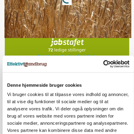
Jobs
i samarbejde med
72
ledige stillinger
Opret agent
Se alle jobs
Elevplads tilbydes ved Ringkøbing /
Denne hjemmeside bruger cookies
Trainee placement Ringkøbing
Vi bruger cookies til at tilpasse vores indhold og annoncer,
Grise
til at vise dig funktioner til sociale medier og til at
analysere vores trafik. Vi deler også oplysninger om din
6950, Ringkøbing
06. aug.
brug af vores website med vores partnere inden for
sociale medier, annonceringspartnere og analysepartnere.
Vores partnere kan kombinere disse data med andre
Rørlægger / håndmand søges til