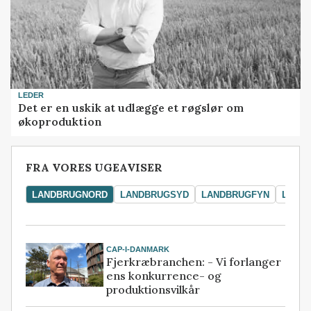
LEDER
Det er en uskik at udlægge et røgslør om
økoproduktion
FRA VORES UGEAVISER
LANDBRUGNORD
LANDBRUGSYD
LANDBRUGFYN
LAND
CAP-I-DANMARK
Fjerkræbranchen: - Vi forlanger
ens konkurrence- og
produktionsvilkår