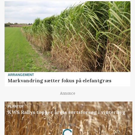
ARRANGEMENT
Markvandring sætter fokus på elefantgræs
Annonce
PLANTER
KWS Rallys topper årets sortsforsøg i vinterbyg
Loading...
Annonce