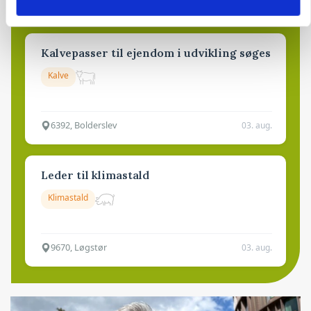
9681, Ranum
03. aug.
Kalvepasser til ejendom i udvikling søges
Kalve
6392, Bolderslev
03. aug.
Leder til klimastald
Klimastald
9670, Løgstør
03. aug.