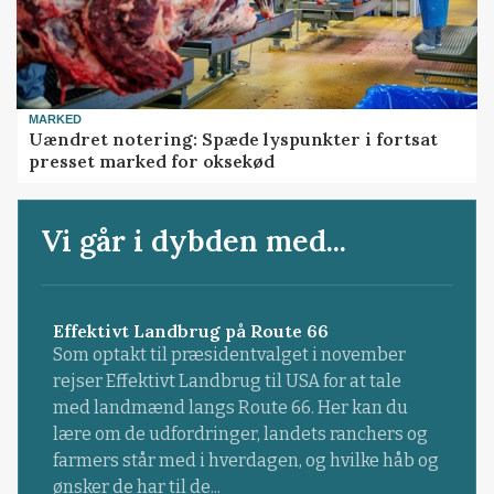
MARKED
Uændret notering: Spæde lyspunkter i fortsat
presset marked for oksekød
Vi går i dybden med...
Effektivt Landbrug på Route 66
Som optakt til præsidentvalget i november
rejser Effektivt Landbrug til USA for at tale
med landmænd langs Route 66. Her kan du
lære om de udfordringer, landets ranchers og
farmers står med i hverdagen, og hvilke håb og
ønsker de har til de...