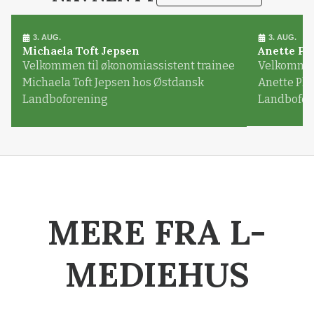
3. AUG.
3. AUG.
Michaela Toft Jepsen
Anette Pl
Velkommen til økonomiassistent trainee
Velkommen 
Michaela Toft Jepsen hos Østdansk
Anette Pl
Landboforening
Landbofor
MERE FRA L-
MEDIEHUS