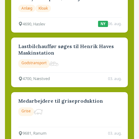
Anlæg
Kloak
4690, Haslev
06. aug.
NY
Lastbilchauffør søges til Henrik Haves
Maskinstation
Godstransport
4700, Næstved
03. aug.
Medarbejdere til griseproduktion
Grise
9681, Ranum
03. aug.