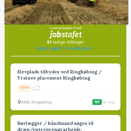
Jobs
i samarbejde med
81
ledige stillinger
Opret agent
Se alle jobs
Elevplads tilbydes ved Ringkøbing /
Trainee placement Ringkøbing
Grise
6950, Ringkøbing
06. aug.
NY
Rørlægger / håndmand søges til
dræn/entreprenørarbejde.