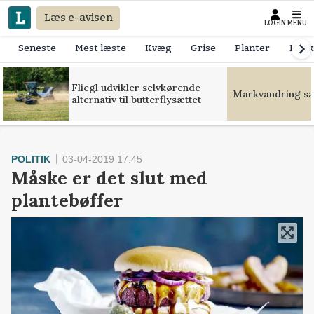
Læs e-avisen
LOGIN
MENU
Seneste
Mest læste
Kvæg
Grise
Planter
Mask
Fliegl udvikler selvkørende
Markvandring sæt
alternativ til butterflysættet
POLITIK
03-04-2019 17:45
Måske er det slut med
plantebøffer