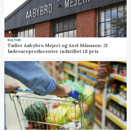
KULTUR
Tæller Aabybro Mejeri og Axel Månsson: 21
fødevareproducenter indstillet til pris