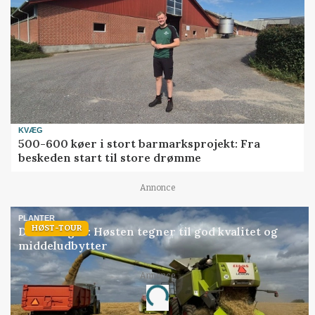
KVÆG
500-600 køer i stort barmarksprojekt: Fra
beskeden start til store drømme
Annonce
PLANTER
HØST-TOUR
Danish Agro: Høsten tegner til god kvalitet og
middeludbytter
Annonce
Loading...