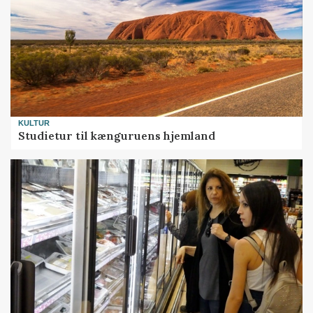
KULTUR
Studietur til kænguruens hjemland