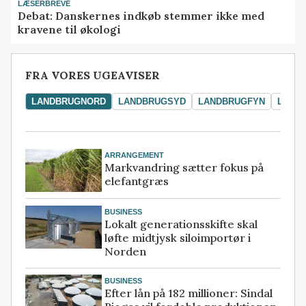
LÆSERBREVE
Debat: Danskernes indkøb stemmer ikke med
kravene til økologi
FRA VORES UGEAVISER
LANDBRUGNORD
LANDBRUGSYD
LANDBRUGFYN
LAND
ARRANGEMENT
Markvandring sætter fokus på
elefantgræs
BUSINESS
Lokalt generationsskifte skal
løfte midtjysk siloimportør i
Norden
BUSINESS
Efter lån på 182 millioner: Sindal