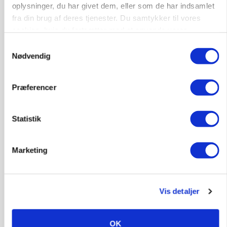
oplysninger, du har givet dem, eller som de har indsamlet
fra din brug af deres tjenester. Du samtykker til vores
cookies, hvis du fortsætter med at anvende vores
hjemmeside.
Samtykkevalg
Nødvendig
Præferencer
Statistik
MARKED
Grisenoteringen står stille
Marketing
Annonce
MASKINER
Krone åbner XDisc for John Deere og New
Vis detaljer
Holland
Loading...
Annonce
OK