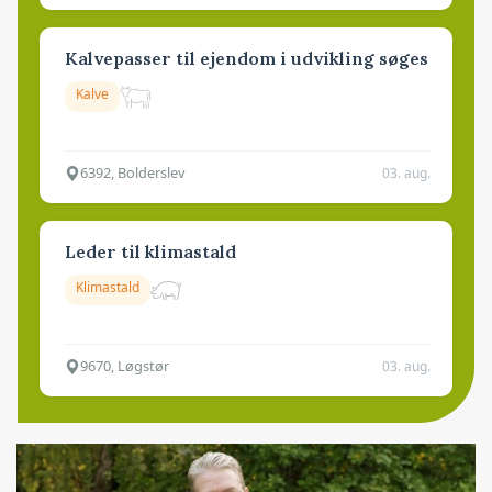
Kalvepasser til ejendom i udvikling søges
Kalve
6392, Bolderslev
03. aug.
Leder til klimastald
Klimastald
9670, Løgstør
03. aug.