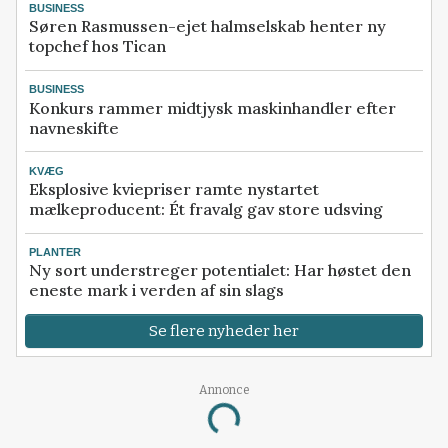
BUSINESS
Søren Rasmussen-ejet halmselskab henter ny
topchef hos Tican
BUSINESS
Konkurs rammer midtjysk maskinhandler efter
navneskifte
KVÆG
Eksplosive kviepriser ramte nystartet
mælkeproducent: Ét fravalg gav store udsving
PLANTER
Ny sort understreger potentialet: Har høstet den
eneste mark i verden af sin slags
Se flere nyheder her
Annonce
Loading...