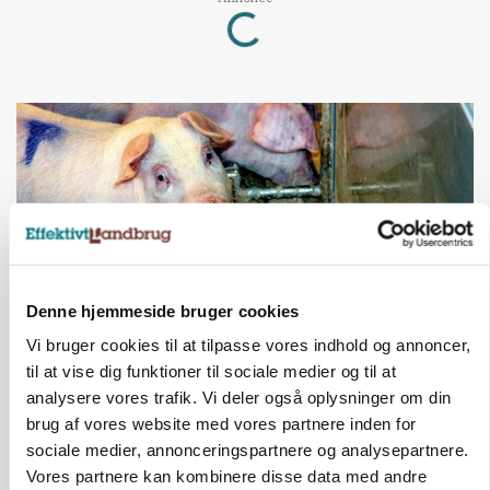
Loading...
Denne hjemmeside bruger cookies
Vi bruger cookies til at tilpasse vores indhold og annoncer,
til at vise dig funktioner til sociale medier og til at
GRISE
Danish Crown slår igen i noteringsstrid: Tysk
analysere vores trafik. Vi deler også oplysninger om din
gab er 3 kroner – ikke 4,30
brug af vores website med vores partnere inden for
sociale medier, annonceringspartnere og analysepartnere.
Annonce
Vores partnere kan kombinere disse data med andre