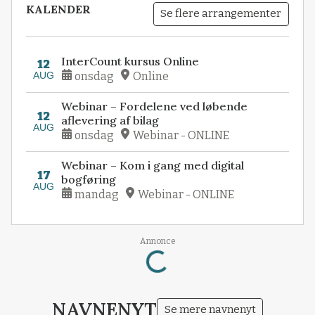
KALENDER
Se flere arrangementer
InterCount kursus Online
12
AUG
onsdag
Online
Webinar – Fordelene ved løbende
12
aflevering af bilag
AUG
onsdag
Webinar - ONLINE
Webinar – Kom i gang med digital
17
bogføring
AUG
mandag
Webinar - ONLINE
Loading...
Annonce
NAVNENYT
Se mere navnenyt