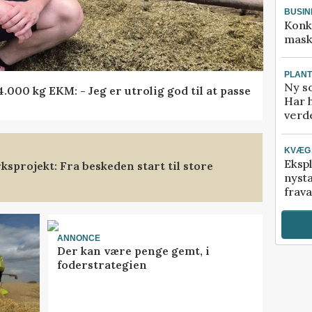
BUSIN
Konk
mask
PLAN
Ny so
000 kg EKM: - Jeg er utrolig god til at passe
Har 
verde
KVÆG
Ekspl
sprojekt: Fra beskeden start til store
nyst
frava
ANNONCE
Der kan være penge gemt, i
foderstrategien