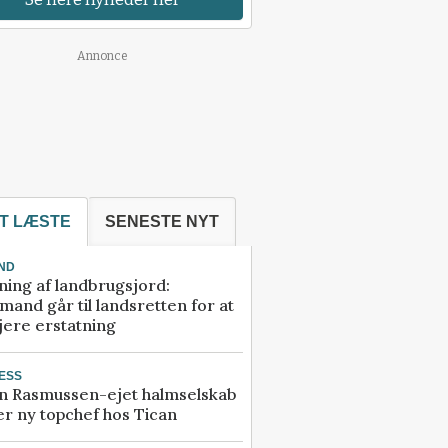
Annonce
T LÆSTE
SENESTE NYT
ND
ning af landbrugsjord:
and går til landsretten for at
jere erstatning
ESS
n Rasmussen-ejet halmselskab
r ny topchef hos Tican