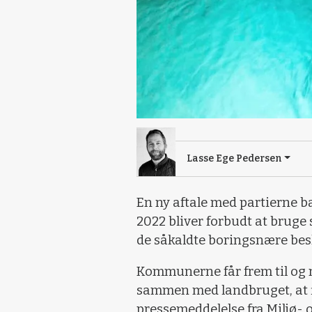
Lasse Ege Pedersen
En ny aftale med partierne ba
2022 bliver forbudt at bruge
de såkaldte boringsnære be
Kommunerne får frem til og 
sammen med landbruget, at fi
pressemeddelelse fra Miljø- 