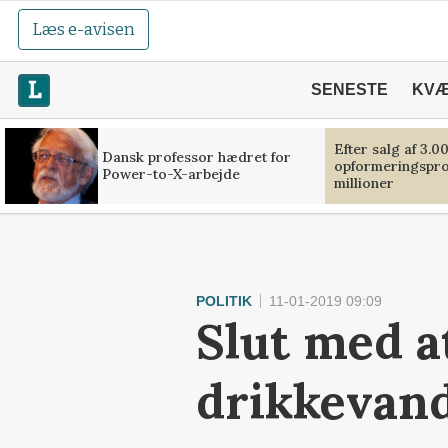
Læs e-avisen
SENESTE
KV
Efter salg af 3.0
Dansk professor hædret for
opformeringsprof
Power-to-X-arbejde
millioner
POLITIK
11-01-2019 09:09
Slut med a
drikkevan