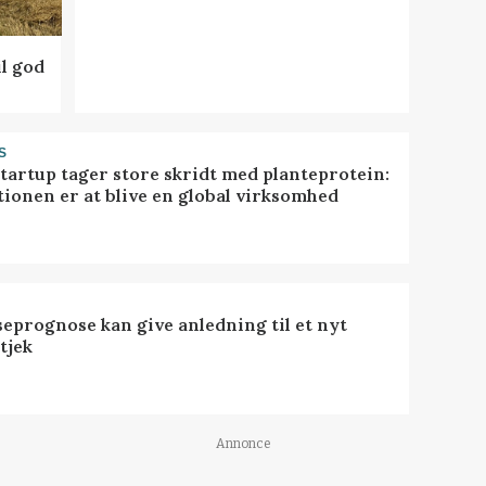
l god
S
startup tager store skridt med planteprotein:
tionen er at blive en global virksomhed
seprognose kan give anledning til et nyt
tjek
Annonce