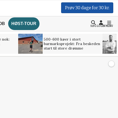
Prøv 30 dage for 30 kr.
OB
HØST-TOUR
SØG
LOGIN
MENU
e nok:
500-600 køer i stort
l
barmarksprojekt: Fra beskeden
start til store drømme