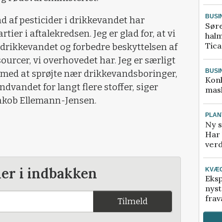
BUSI
d af pesticider i drikkevandet har
Sør
ier i aftalekredsen. Jeg er glad for, at vi
halm
Tic
drikkevandet og forbedre beskyttelsen af
ourcer, vi overhovedet har. Jeg er særligt
BUSI
ut med at sprøjte nær drikkevandsboringer,
Kon
dvandet for langt flere stoffer, siger
mask
Jakob Ellemann-Jensen.
PLAN
Ny s
Har 
verd
der i indbakken
KVÆ
Eksp
nyst
frav
Tilmeld