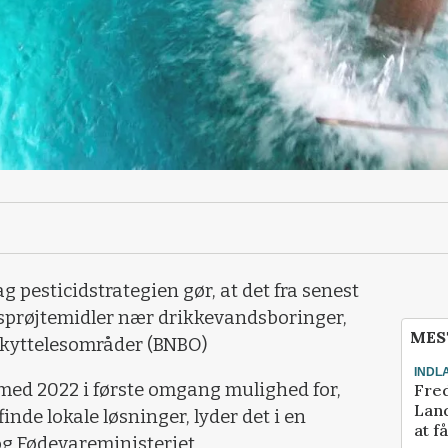
g pesticidstrategien gør, at det fra senest
 sprøjtemidler nær drikkevandsboringer,
MES
skyttelesområder (BNBO)
INDL
med 2022 i første omgang mulighed for,
Fred
Land
nde lokale løsninger, lyder det i en
at f
og Fødevareministeriet.