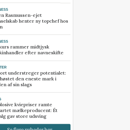
NESS
en Rasmussen-ejet
selskab henter ny topchef hos
an
NESS
kurs rammer midtjysk
inhandler efter navneskifte
TER
ort understreger potentialet:
høstet den eneste mark i
en af sin slags
G
losive kviepriser ramte
artet mælkeproducent: Ét
alg gav store udsving
Se flere nyheder her