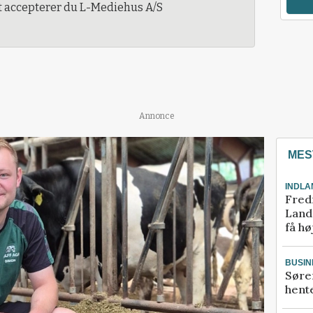
t accepterer du L-Mediehus A/S
Annonce
MES
INDLA
Fred
Landm
få hø
BUSIN
Søre
hente