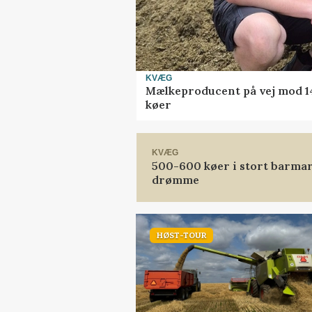
KVÆG
Mælkeproducent på vej mod 14.
køer
KVÆG
500-600 køer i stort barmark
drømme
HØST-TOUR