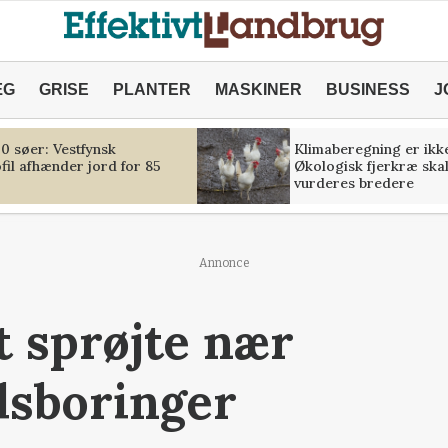
ÆG
GRISE
PLANTER
MASKINER
BUSINESS
J
00 søer: Vestfynsk
Klimaberegning er ikk
il afhænder jord for 85
Økologisk fjerkræ ska
vurderes bredere
Annonce
t sprøjte nær
dsboringer