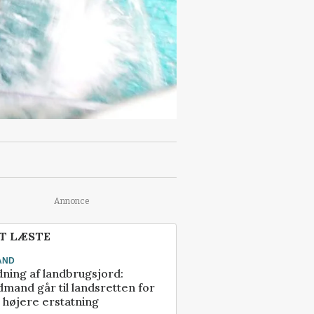
Annonce
T LÆSTE
AND
ning af landbrugsjord:
mand går til landsretten for
å højere erstatning