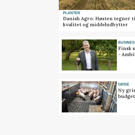
PLANTER
Danish Agro: Høsten tegner ti
kvalitet og middeludbytter
BUSINES
Finsk 
- Ambi
GRISE
Ny gri
budget