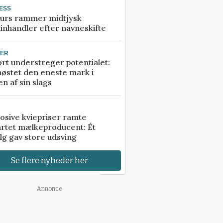
ESS
urs rammer midtjysk
inhandler efter navneskifte
TER
rt understreger potentialet:
høstet den eneste mark i
n af sin slags
osive kviepriser ramte
artet mælkeproducent: Ét
lg gav store udsving
Se flere nyheder her
Annonce