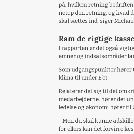
på, hvilken retning bedriften
netop den retning, og hvad der
skal sættes ind, siger Michae
Ram de rigtige kass
I rapporten er det også vigtigt
emner og indsatsområder lande
Som udgangspunkter hører tin
klima til under E’et.
Relaterer det sig til det om
medarbejderne, hører det und
ledelse og økonomi hører til G
- Men du skal kunne adskille 
for ellers kan det forvirre l