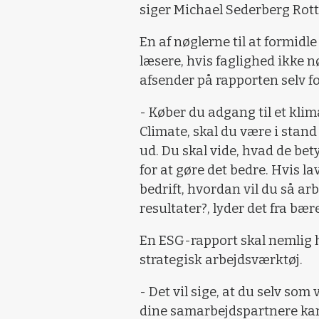
siger Michael Sederberg Rott
En af nøglerne til at formidl
læsere, hvis faglighed ikke n
afsender på rapporten selv for
- Køber du adgang til et kl
Climate, skal du være i stand
ud. Du skal vide, hvad de bet
for at gøre det bedre. Hvis l
bedrift, hvordan vil du så ar
resultater?, lyder det fra bæ
En ESG-rapport skal nemlig h
strategisk arbejdsværktøj.
- Det vil sige, at du selv so
dine samarbejdspartnere kan