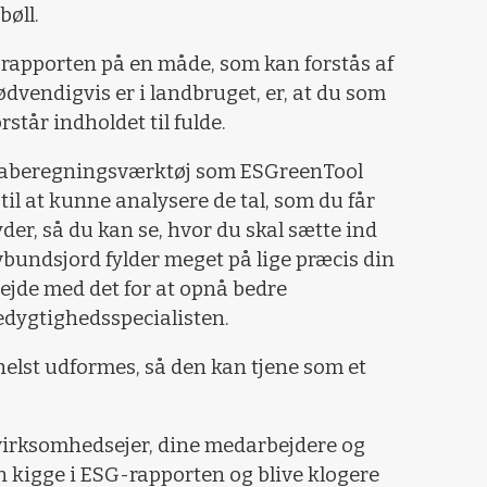
bøll.
e rapporten på en måde, som kan forstås af
ødvendigvis er i landbruget, er, at du som
står indholdet til fulde.
imaberegningsværktøj som ESGreenTool
 til at kunne analysere de tal, som du får
yder, så du kan se, hvor du skal sætte ind
avbundsjord fylder meget på lige præcis din
bejde med det for at opnå bedre
redygtighedsspecialisten.
elst udformes, så den kan tjene som et
m virksomhedsejer, dine medarbejdere og
 kigge i ESG-rapporten og blive klogere