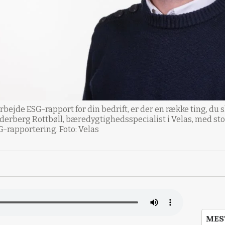
ejde ESG-rapport for din bedrift, er der en række ting, du sk
ederberg Rottbøll, bæredygtighedsspecialist i Velas, med st
-rapportering. Foto: Velas
MES