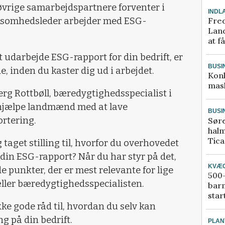
 øvrige samarbejdspartnere forventer i
INDL
Fred
rksomhedsleder arbejder med ESG-
Land
at f
 udarbejde ESG-rapport for din bedrift, er
BUSI
e, inden du kaster dig ud i arbejdet.
Kon
mask
erg Rottbøll, bæredygtighedsspecialist i
t hjælpe landmænd med at lave
BUSI
rtering.
Sør
halm
Tic
g taget stilling til, hvorfor du overhovedet
din ESG-rapport? Når du har styr på det,
KVÆ
 punkter, der er mest relevante for lige
500-
ller bæredygtighedsspecialisten.
bar
star
 gode råd til, hvordan du selv kan
 på din bedrift.
PLAN