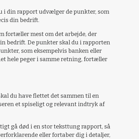
u i din rapport udvælger de punkter, som
cis din bedrift.
m fortæller mest om det arbejde, der
din bedrift. De punkter skal du i rapporten
nkter, som eksempelvis banken eller
 det hele peger i samme retning, fortæller
skal du have flettet det sammen til en
eren et spiseligt og relevant indtryk af
igt gå død i en stor teksttung rapport, så
verforklarende eller fortaber dig i detaljer,