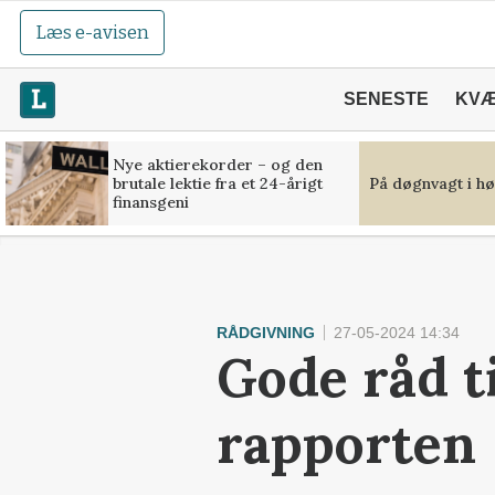
Læs e-avisen
SENESTE
KV
Nye aktierekorder – og den
brutale lektie fra et 24-årigt
På døgnvagt i hø
finansgeni
RÅDGIVNING
27-05-2024 14:34
Gode råd t
rapporten