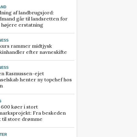
AND
ning af landbrugsjord:
mand går til landsretten for
å højere erstatning
NESS
kurs rammer midtjysk
inhandler efter navneskifte
NESS
en Rasmussen-ejet
selskab henter ny topchef hos
an
G
600 køer i stort
marksprojekt: Fra beskeden
t til store drømme
TER