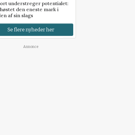
ort understreger potentialet:
høstet den eneste mark i
en af sin slags
Se flere nyheder her
Annonce