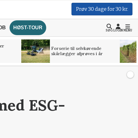
Prøv 30 dage for 30 kr.
OB
HØST-TOUR
SØG
LOGIN
MENU
er
Forserie til selvkørende
skårlægger afprøves i år
 med ESG-