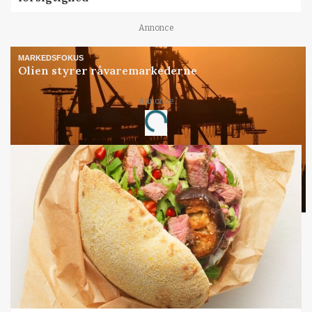
Annonce
MARKEDSFOKUS
Olien styrer råvaremarkederne
Annonce
Loading...