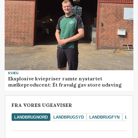
KVÆG
Eksplosive kviepriser ramte nystartet
mælkeproducent: Ét fravalg gav store udsving
FRA VORES UGEAVISER
LANDBRUGNORD
LANDBRUGSYD
LANDBRUGFYN
LAND