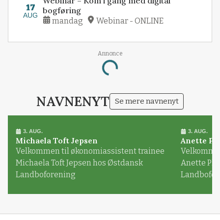
Webinar – Kom i gang med digital
17
bogføring
AUG
mandag
Webinar - ONLINE
Annonce
Loading...
NAVNENYT
Se mere navnenyt
3. AUG.
3. AUG.
Michaela Toft Jepsen
Anette Pl
Velkommen til økonomiassistent trainee
Velkommen 
Michaela Toft Jepsen hos Østdansk
Anette Pl
Landboforening
Landbofor