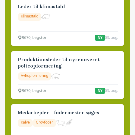
Leder til klimastald
Klimastald
9670, Løgstør
03. aug.
NY
Produktionsleder til nyrenoveret
polteopformering
Avl/opformering
9670, Løgstør
03. aug.
NY
Medarbejder - fodermester søges
Kalve
Grovfoder