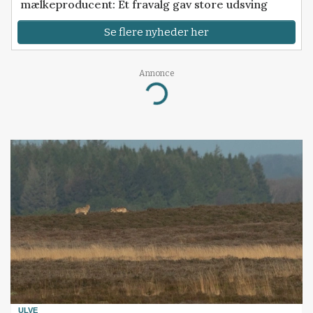
mælkeproducent: Ét fravalg gav store udsving
Se flere nyheder her
Annonce
Loading...
ULVE