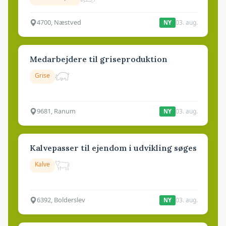
4700, Næstved
03. aug.
NY
Medarbejdere til griseproduktion
Grise
9681, Ranum
03. aug.
NY
Kalvepasser til ejendom i udvikling søges
Kalve
6392, Bolderslev
03. aug.
NY