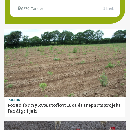
6270, Tønder
31. jul.
POLITIK
Forud for ny kvælstoflov: Blot ét trepartsprojekt
færdigt i juli