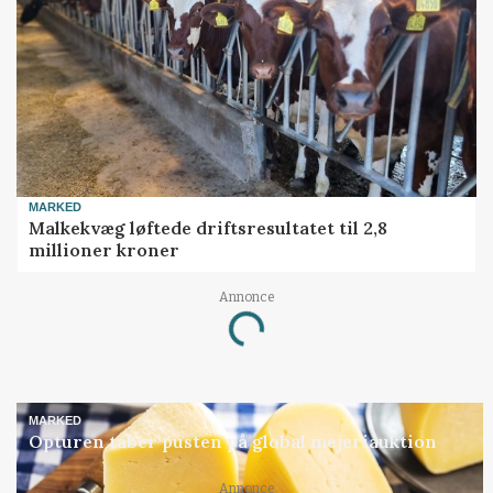
MARKED
Malkekvæg løftede driftsresultatet til 2,8
millioner kroner
Annonce
Loading...
MARKED
Opturen taber pusten på global mejeriauktion
Annonce