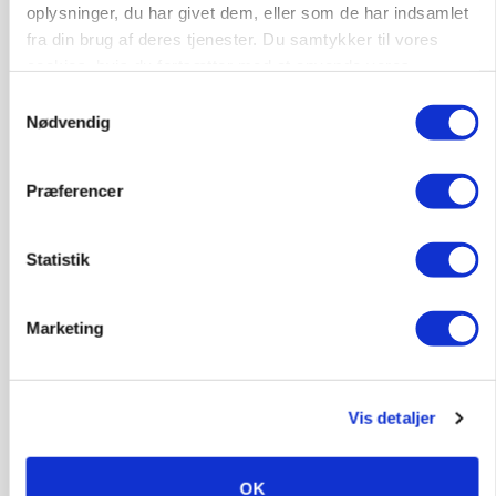
oplysninger, du har givet dem, eller som de har indsamlet
fra din brug af deres tjenester. Du samtykker til vores
cookies, hvis du fortsætter med at anvende vores
LEDER
hjemmeside.
Samtykkevalg
Befriende, at topredaktør erkender, hun er
Nødvendig
blevet klogere. Det kunne vi alle lære af
Annonce
Præferencer
Loading...
Statistik
Marketing
Vis detaljer
OK