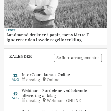
LEDER
Landmænd drukner i papir, mens Mette F.
ignorerer den lovede regelforenkling
KALENDER
Se flere arrangementer
InterCount kursus Online
12
AUG
onsdag
Online
Webinar – Fordelene ved løbende
12
aflevering af bilag
AUG
onsdag
Webinar - ONLINE