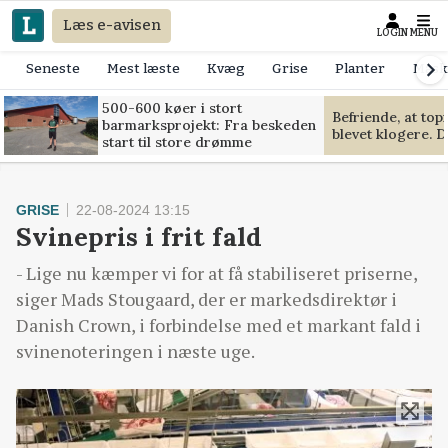
Læs e-avisen
LOGIN
MENU
Seneste
Mest læste
Kvæg
Grise
Planter
Mask
500-600 køer i stort
Befriende, at to
barmarksprojekt: Fra beskeden
blevet klogere. D
start til store drømme
GRISE
22-08-2024 13:15
Svinepris i frit fald
- Lige nu kæmper vi for at få stabiliseret priserne,
siger Mads Stougaard, der er markedsdirektør i
Danish Crown, i forbindelse med et markant fald i
svinenoteringen i næste uge.