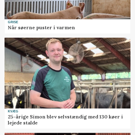
GRISE
Når søerne puster i varmen
KVÆG
25-årige Simon blev selvstændig med 130 køer i
lejede stalde