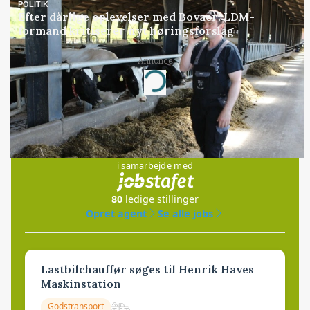
POLITIK
Efter dårlige oplevelser med Bovaer: LDM-
formand kritiserer nyt høringsforslag
Annonce
Loading...
Jobs
i samarbejde med
80
ledige stillinger
Opret agent
Se alle jobs
Lastbilchauffør søges til Henrik Haves
Maskinstation
Godstransport