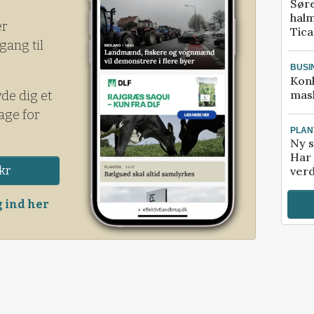
Sør
halm
er
Tic
gang til
BUSI
Kon
mask
yde dig et
age for
PLAN
Ny s
Har 
kr
verd
 ind her