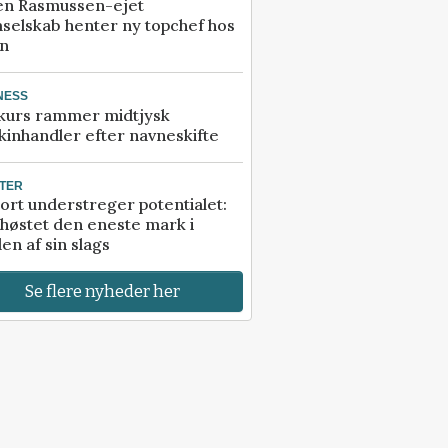
en Rasmussen-ejet
selskab henter ny topchef hos
an
NESS
kurs rammer midtjysk
inhandler efter navneskifte
TER
ort understreger potentialet:
høstet den eneste mark i
en af sin slags
Se flere nyheder her