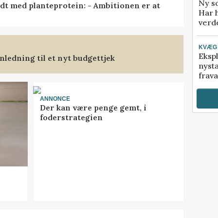
Ny so
idt med planteprotein: - Ambitionen er at
Har 
verde
KVÆG
Ekspl
ledning til et nyt budgettjek
nyst
frava
ANNONCE
Der kan være penge gemt, i
foderstrategien