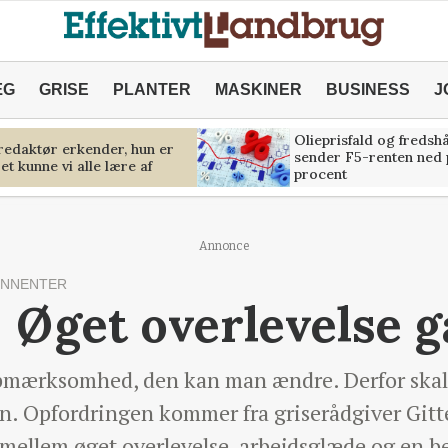
ÆG
GRISE
PLANTER
MASKINER
BUSINESS
J
Olieprisfald og fredsh
predaktør erkender, hun er
sender F5-renten ned 
et kunne vi alle lære af
procent
Annonce
ONNENTER
- Øget overlevelse g
pmærksomhed, den kan man ændre. Derfor skal
n. Opfordringen kommer fra griserådgiver Gitt
llem øget overlevelse, arbejdsglæde og en be