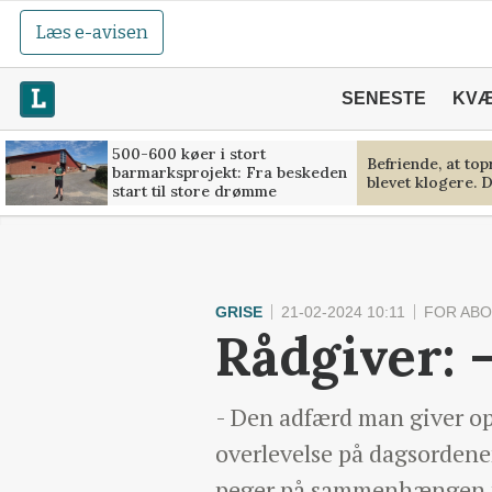
Læs e-avisen
SENESTE
KV
500-600 køer i stort
Befriende, at to
barmarksprojekt: Fra beskeden
blevet klogere. D
start til store drømme
GRISE
21-02-2024 10:11
FOR AB
Rådgiver: 
- Den adfærd man giver o
overlevelse på dagsordene
peger på sammenhængen me