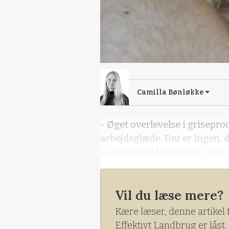
Camilla Bønløkke
- Øget overlevelse i grisepr
arbejdsglæde. Der er ingen, d
so ud af staldanlægget, eller 
Vil du læse mere?
Kære læser, denne artikel 
Effektivt Landbrug er låst.