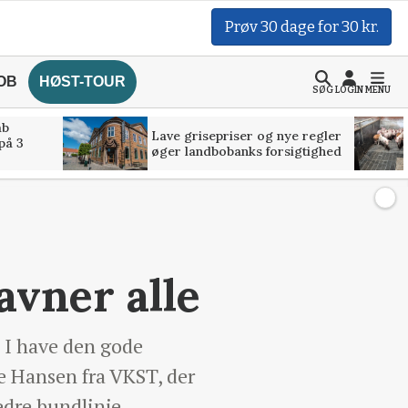
Prøv 30 dage for 30 kr.
OB
HØST-TOUR
SØG
LOGIN
MENU
åb
Lave grisepriser og nye regler
på 3
øger landbobanks forsigtighed
avner alle
 I have den gode
e Hansen fra VKST, der
dre bundlinje.