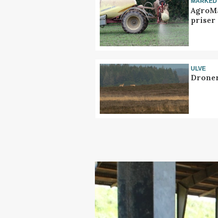
MARKED
AgroMa
priser
ULVE
Droner