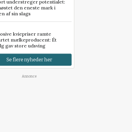
rt understreger potentialet:
høstet den eneste mark i
n af sin slags
osive kviepriser ramte
artet mælkeproducent: Ét
lg gav store udsving
Se flere nyheder her
Annonce