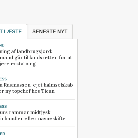
T LÆSTE
SENESTE NYT
ND
ning af landbrugsjord:
and går til landsretten for at
jere erstatning
ESS
n Rasmussen-ejet halmselskab
r ny topchef hos Tican
ESS
urs rammer midtjysk
inhandler efter navneskifte
TER