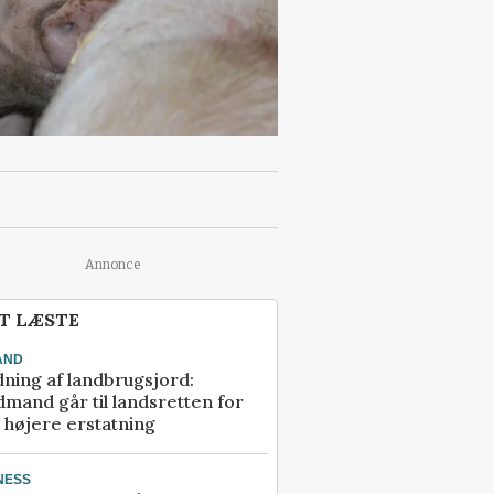
Annonce
T LÆSTE
AND
ning af landbrugsjord:
mand går til landsretten for
å højere erstatning
NESS