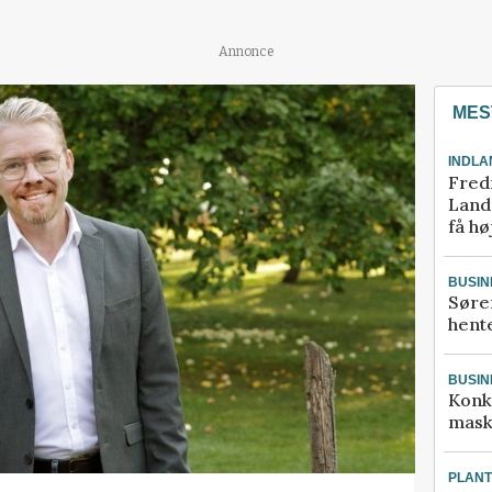
Annonce
MES
INDLA
Fred
Landm
få hø
BUSIN
Søre
hente
BUSIN
Konk
mask
PLAN