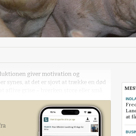
oduktionen giver motivation og
er synes, at det er sjovt at trække en død
MES
at aflive grise – hverken store eller små.
INDL
Fred
Land
at f
fra
BUSI