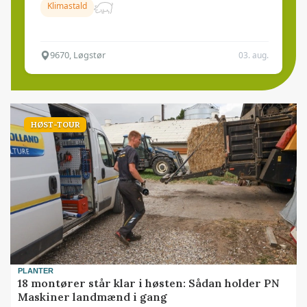
Klimastald
9670, Løgstør
03. aug.
HØST-TOUR
PLANTER
18 montører står klar i høsten: Sådan holder PN
Maskiner landmænd i gang