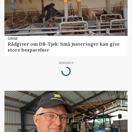
GRISE
Rådgiver om DB-Tjek: Små justeringer kan give
store besparelser
Annonce
Loading...