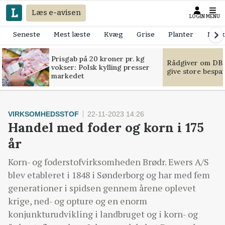
Læs e-avisen
LOGIN
MENU
Seneste
Mest læste
Kvæg
Grise
Planter
Mask
Prisgab på 20 kroner pr. kg
Rådgiver om DB-
vokser: Polsk kylling presser
give store bespa
markedet
VIRKSOMHEDSSTOF
22-11-2023 14:26
Handel med foder og korn i 175
år
Korn- og foderstofvirksomheden Brødr. Ewers A/S
blev etableret i 1848 i Sønderborg og har med fem
generationer i spidsen gennem årene oplevet
krige, ned- og opture og en enorm
konjunkturudvikling i landbruget og i korn- og