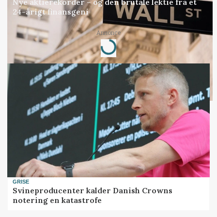
Nye aktierekorder – og den brutale lektie fra et
24-årigt finansgeni
Annonce
Loading...
GRISE
Svineproducenter kalder Danish Crowns
notering en katastrofe