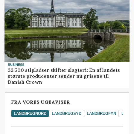
BUSINESS
32.500 stipladser skifter slagteri: En af landets
største producenter sender nu grisene til
Danish Crown
FRA VORES UGEAVISER
LANDBRUGNORD
LANDBRUGSYD
LANDBRUGFYN
LAND