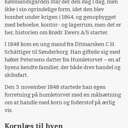
Købmandsgården står der den dag i dag, men
ikke i sin oprindelige form, idet den blev
bombet under krigen i 1864, og genopbygget
med beboelse, kontor- og lagerrum, men det er
her, historien om Brødr. Ewers A/S starter.
I 1848 kom en ung mand fra Ditmarsken C.H.
Schättiger til Sønderborg. Han giftede sig med
høker Petersens datter fra Humletorvet – en af
byens kendte familier, der både drev handel og
skibsfart.
Den 3. november 1848 startede han egen
forretning på humletorvet med en målsætning
om at handle med korn og foderstof på ærlig
vis.
Kornlæs til byen