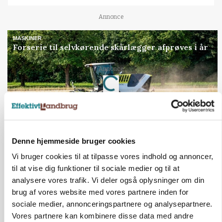
Annonce
MASKINER
Forserie til selvkørende skårlægger afprøves i år
Loading...
Annonce
Jobs
Denne hjemmeside bruger cookies
i samarbejde med
Vi bruger cookies til at tilpasse vores indhold og annoncer,
77
ledige stillinger
til at vise dig funktioner til sociale medier og til at
Opret agent
Se alle jobs
analysere vores trafik. Vi deler også oplysninger om din
brug af vores website med vores partnere inden for
sociale medier, annonceringspartnere og analysepartnere.
Vores partnere kan kombinere disse data med andre
Elevplads tilbydes ved Ringkøbing /