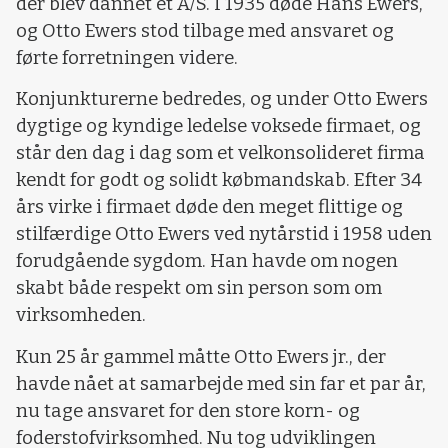
der blev dannet et A/S. I 1935 døde Hans Ewers,
og Otto Ewers stod tilbage med ansvaret og
førte forretningen videre.
Konjunkturerne bedredes, og under Otto Ewers
dygtige og kyndige ledelse voksede firmaet, og
står den dag i dag som et velkonsolideret firma
kendt for godt og solidt købmandskab. Efter 34
års virke i firmaet døde den meget flittige og
stilfærdige Otto Ewers ved nytårstid i 1958 uden
forudgående sygdom. Han havde om nogen
skabt både respekt om sin person som om
virksomheden.
Kun 25 år gammel måtte Otto Ewers jr., der
havde nået at samarbejde med sin far et par år,
nu tage ansvaret for den store korn- og
foderstofvirksomhed. Nu tog udviklingen