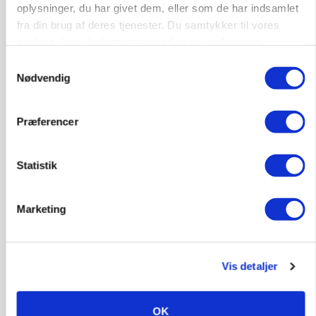
oplysninger, du har givet dem, eller som de har indsamlet
Trainee placement Ringkøbing
fra din brug af deres tjenester. Du samtykker til vores
Grise
cookies, hvis du fortsætter med at anvende vores
hjemmeside.
Samtykkevalg
6950, Ringkøbing
06. aug.
NY
Nødvendig
Rørlægger / håndmand søges til
Præferencer
dræn/entreprenørarbejde.
Anlæg
Kloak
Statistik
4690, Haslev
06. aug.
NY
Marketing
Lastbilchauffør søges til Henrik Haves
Maskinstation
Vis detaljer
Godstransport
OK