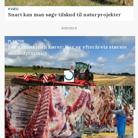
KVÆG
Snart kan man søge tilskud til naturprojekter
Annonce
PLANTER
Før såmaskinen kører: Her er efterårets største
skadedyrsrisici
Annonce
Loading...