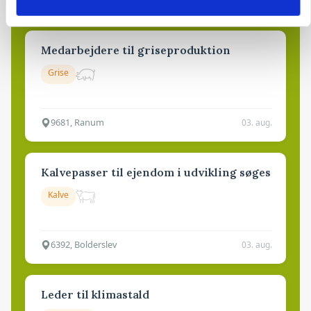
4700, Næstved
03. aug.
Medarbejdere til griseproduktion
Grise
9681, Ranum
03. aug.
Kalvepasser til ejendom i udvikling søges
Kalve
6392, Bolderslev
03. aug.
Leder til klimastald