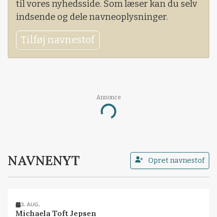
til vores nyhedsside. Som læser kan du selv
indsende og dele navneoplysninger.
Tilføj navnestof
Annonce
Loading...
NAVNENYT
Opret navnestof
3. AUG.
Michaela Toft Jepsen