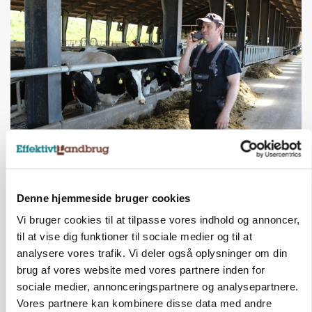
POLITIK
Efter dårlige oplevelser med Bovaer: LDM-
formand kritiserer nyt høringsforslag
Denne hjemmeside bruger cookies
Vi bruger cookies til at tilpasse vores indhold og annoncer,
Annonce
til at vise dig funktioner til sociale medier og til at
analysere vores trafik. Vi deler også oplysninger om din
brug af vores website med vores partnere inden for
sociale medier, annonceringspartnere og analysepartnere.
Vores partnere kan kombinere disse data med andre