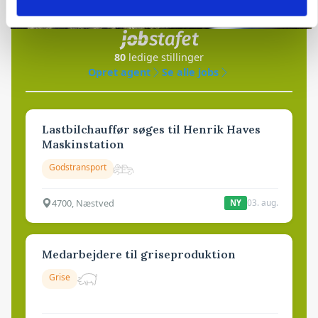
i samarbejde med
80
ledige stillinger
Opret agent
Se alle jobs
Lastbilchauffør søges til Henrik Haves
Maskinstation
Godstransport
4700, Næstved
03. aug.
NY
Medarbejdere til griseproduktion
Grise