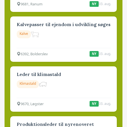
9681, Ranum
03. aug.
NY
Kalvepasser til ejendom i udvikling søges
Kalve
6392, Bolderslev
03. aug.
NY
Leder til klimastald
Klimastald
9670, Løgstør
03. aug.
NY
Produktionsleder til nyrenoveret