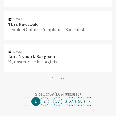
19. MAJ
Thia Ravn Bak
People & Culture Compliance Specialist
18. MAJ
Line Nymark Bargisen
Ny ansættelse hos Agillix
Annonce
Side 1 af 68 (1.624 jubilæer)
…
…
‹
1
2
37
67
68
›