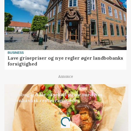
BUSINESS
Lave grisepriser og nye regler øger landbobanks
forsigtighed
Annonce
BUSINESS
Grambogård får oksekød på menuen hos
københavnsk restaurantkæde
Loading...
Annonce