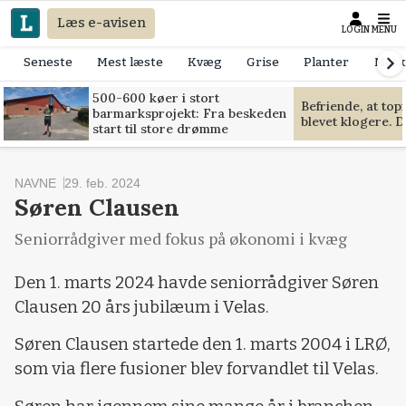
Læs e-avisen
LOGIN
MENU
Seneste
Mest læste
Kvæg
Grise
Planter
Mask
500-600 køer i stort
Befriende, at to
barmarksprojekt: Fra beskeden
blevet klogere. D
start til store drømme
NAVNE
29. feb. 2024
Søren Clausen
Seniorrådgiver med fokus på økonomi i kvæg
Den 1. marts 2024 havde seniorrådgiver Søren
Clausen 20 års jubilæum i Velas.
Søren Clausen startede den 1. marts 2004 i LRØ,
som via flere fusioner blev forvandlet til Velas.