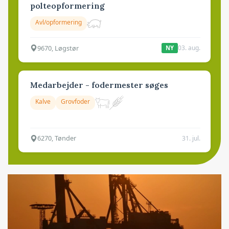
polteopformering
Avl/opformering
9670, Løgstør
03. aug.
NY
Medarbejder - fodermester søges
Kalve
Grovfoder
6270, Tønder
31. jul.