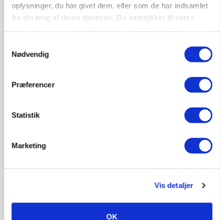
oplysninger, du har givet dem, eller som de har indsamlet
fra din brug af deres tjenester. Du samtykker til vores
cookies, hvis du fortsætter med at anvende vores
hjemmeside.
Samtykkevalg
Nødvendig
POLITIK
Forud for ny kvælstoflov: Blot ét trepartsprojekt
Præferencer
færdigt i juli
Annonce
Statistik
KULTUR
Økologien står svagest på landet
Marketing
Annonce
Loading...
Vis detaljer
Jobs
OK