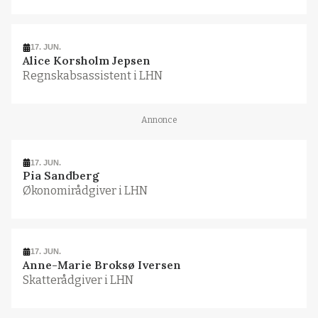
17. JUN.
Alice Korsholm Jepsen
Regnskabsassistent i LHN
Annonce
17. JUN.
Pia Sandberg
Økonomirådgiver i LHN
17. JUN.
Anne-Marie Broksø Iversen
Skatterådgiver i LHN