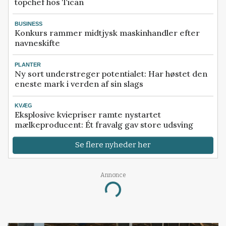
topchef hos Tican
BUSINESS
Konkurs rammer midtjysk maskinhandler efter
navneskifte
PLANTER
Ny sort understreger potentialet: Har høstet den
eneste mark i verden af sin slags
KVÆG
Eksplosive kviepriser ramte nystartet
mælkeproducent: Ét fravalg gav store udsving
Se flere nyheder her
Annonce
Loading...