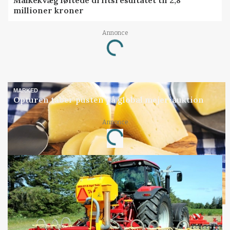
Malkekvæg løftede driftsresultatet til 2,8
millioner kroner
Loading...
Annonce
MARKED
Opturen taber pusten på global mejeriauktion
Loading...
Annonce