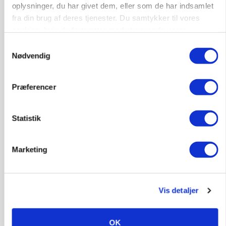
oplysninger, du har givet dem, eller som de har indsamlet
fra din brug af deres tjenester. Du samtykker til vores
cookies, hvis du fortsætter med at anvende vores
ARRANGEMENT
hjemmeside.
Markvandring sætter fokus på elefantgræs
Samtykkevalg
Nødvendig
Annonce
Præferencer
PLANTER
KWS Rallys topper årets sortsforsøg i vinterbyg
Loading...
Statistik
Annonce
Marketing
Jobs
Vis detaljer
i samarbejde med
72
ledige stillinger
OK