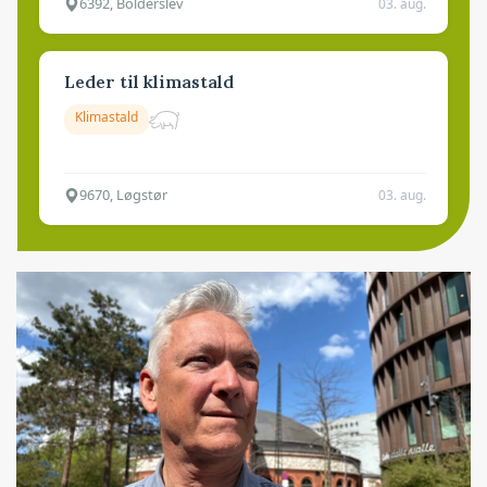
6392, Bolderslev
03. aug.
Leder til klimastald
Klimastald
9670, Løgstør
03. aug.