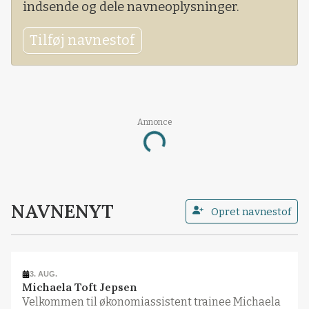
indsende og dele navneoplysninger.
Tilføj navnestof
Loading...
Annonce
NAVNENYT
Opret navnestof
3. AUG.
Michaela Toft Jepsen
Velkommen til økonomiassistent trainee Michaela