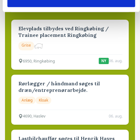
Opret agent
Se alle jobs
Elevplads tilbydes ved Ringkøbing /
Trainee placement Ringkøbing
Grise
6950, Ringkøbing
06. aug.
NY
Rørlægger / håndmand søges til
dræn/entreprenørarbejde.
Anlæg
Kloak
4690, Haslev
06. aug.
Lastbilchauffør søges til Henrik Haves