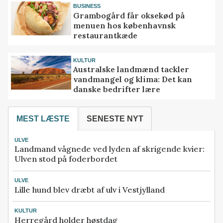
BUSINESS
Grambogård får oksekød på
menuen hos københavnsk
restaurantkæde
KULTUR
Australske landmænd tackler
vandmangel og klima: Det kan
danske bedrifter lære
MEST LÆSTE
SENESTE NYT
ULVE
Landmand vågnede ved lyden af skrigende kvier:
Ulven stod på foderbordet
ULVE
Lille hund blev dræbt af ulv i Vestjylland
KULTUR
Herregård holder høstdag