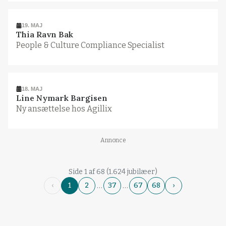
19. MAJ
Thia Ravn Bak
People & Culture Compliance Specialist
18. MAJ
Line Nymark Bargisen
Ny ansættelse hos Agillix
Annonce
Side 1 af 68 (1.624 jubilæer)
…
…
‹
1
2
37
67
68
›