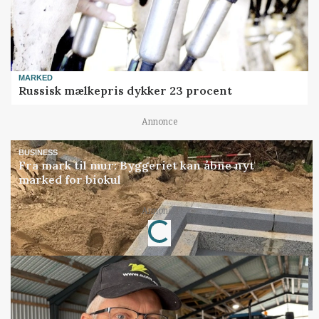
MARKED
Russisk mælkepris dykker 23 procent
Annonce
BUSINESS
Fra mark til mur: Byggeriet kan åbne nyt
marked for biokul
Loading...
Annonce