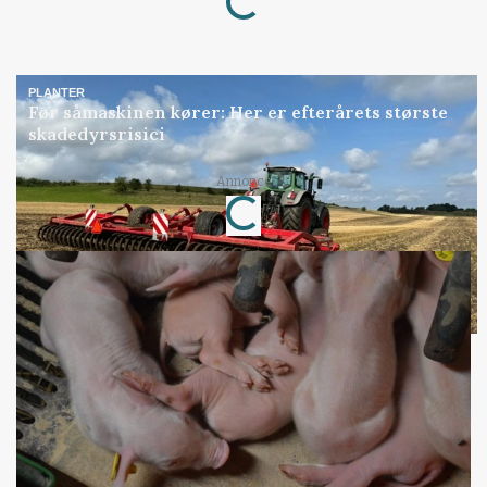
PLANTER
Før såmaskinen kører: Her er efterårets største
skadedyrsrisici
Loading...
Annonce