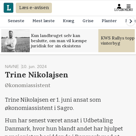
Læs e-avisen
LOGIN
MENU
Seneste
Mest læste
Kvæg
Grise
Planter
Mask
Kun landbruget selv kan
KWS Rallys toppe
beslutte, om man vil kæmpe
vinterbyg
juridisk for sin eksistens
NAVNE
10. jun. 2024
Trine Nikolajsen
Økonomiassistent
Trine Nikolajsen er 1. juni ansat som
økonomiassistent i Sagro.
Hun har senest været ansat i Udbetaling
Danmark, hvor hun blandt andet har hjulpet