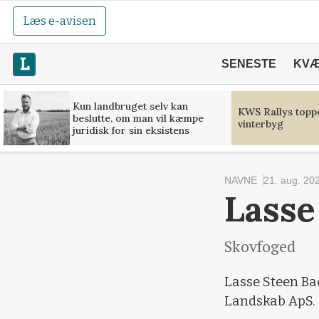
Læs e-avisen
SENESTE
KV
Kun landbruget selv kan
KWS Rallys toppe
beslutte, om man vil kæmpe
vinterbyg
juridisk for sin eksistens
NAVNE
21. aug. 20
Lasse
Skovfoged
Lasse Steen Ba
Landskab ApS.