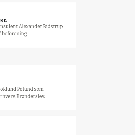
sen
nsulent Alexander Bidstrup
dboforening
Stoklund Pølund som
Erhverv, Brønderslev.