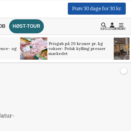
Prøv 30 dage for 30 kr.
OB
HØST-TOUR
SØG
LOGIN
MENU
Prisgab på 20 kroner pr. kg
ence- og
vokser: Polsk kylling presser
markedet
Natur-