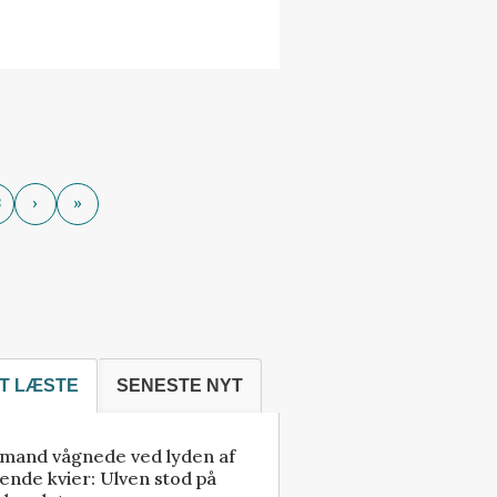
8
›
»
T LÆSTE
SENESTE NYT
mand vågnede ved lyden af
ende kvier: Ulven stod på