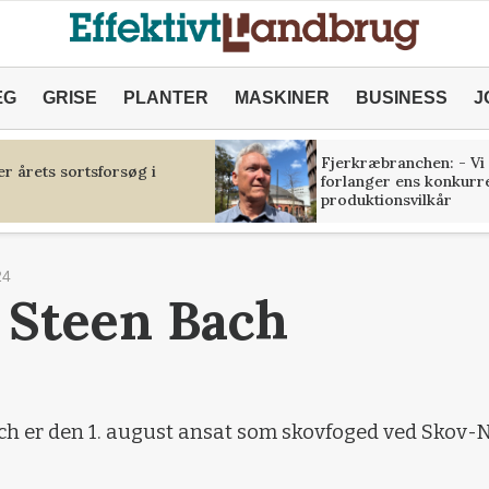
ÆG
GRISE
PLANTER
MASKINER
BUSINESS
J
Fjerkræbranchen: - Vi
r årets sortsforsøg i
forlanger ens konkurr
produktionsvilkår
24
 Steen Bach
ch er den 1. august ansat som skovfoged ved Skov-