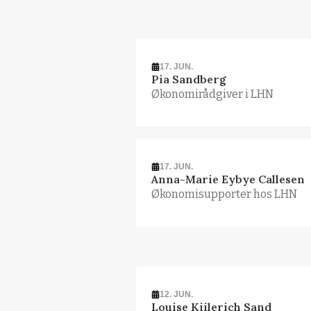
17. JUN.
Pia Sandberg
Økonomirådgiver i LHN
17. JUN.
Anna-Marie Eybye Callesen
Økonomisupporter hos LHN
12. JUN.
Louise Kiilerich Sand