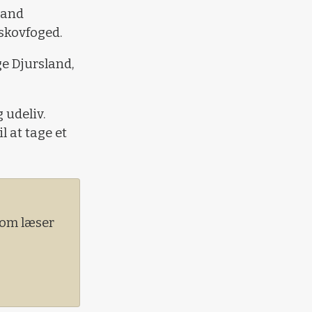
land
 skovfoged.
ge Djursland,
 udeliv.
l at tage et
 Som læser