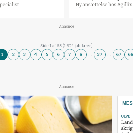
pecialist
Ny ansættelse hos Agillix
Annonce
Side 1 af 68 (1.624 jubilæer)
…
…
1
2
3
4
5
6
7
8
37
67
6
Annonce
MES
ULVE
Land
skrig