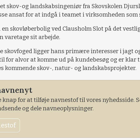
 skov-og landskabsingeniør fra Skovskolen Djurs
sse ansat for at indgå i teamet i virksomheden som
i en skovløberbolig ved Clausholm Slot på det vestli
an varetage sit arbejde.
 skovfoged ligger hans primære interesser i jagt og
til for alvor at komme ud på kundebesøg og er klar ti
res kommende skov-, natur- og landskabsprojekter.
navnenyt
 knap for at tilføje navnestof til vores nyhedsside.
indsende og dele navneoplysninger.
nestof