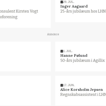
29. JUL.
Inger Aagaard
onsulent Kirsten Vogt
25-års jubilæum hos LHN
oforening
Annonce
1. JUL.
Hanne Pølund
50-års jubilæum i Agillix
17. JUN.
Alice Korsholm Jepsen
Regnskabsassistent i LH