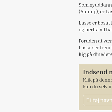
Som nyuddannet
(Auning), er La
Lasse er bosat 
og herfra vil h
Foruden at være
Lasse ser frem 
kig på dine/je
Indsend 
Klik på denne
kan du selv 
Tilføj nav