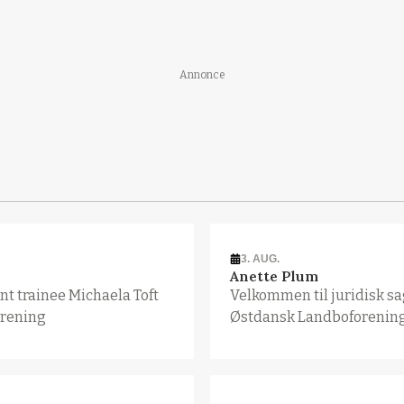
Annonce
3. AUG.
Anette Plum
t trainee Michaela Toft
Velkommen til juridisk s
orening
Østdansk Landboforenin