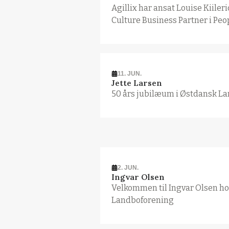
Agillix har ansat Louise Kiile
Culture Business Partner i Peo
11. JUN.
Jette Larsen
50 års jubilæum i Østdansk L
2. JUN.
Ingvar Olsen
Velkommen til Ingvar Olsen h
Landboforening