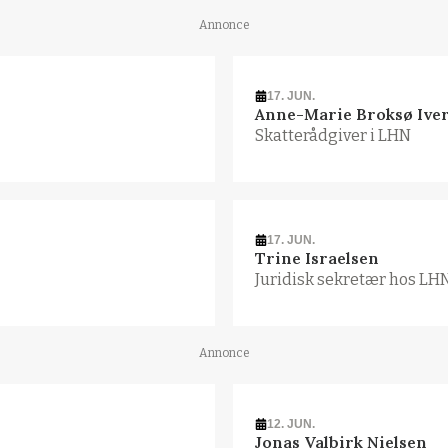
Annonce
17. JUN.
Anne-Marie Broksø Ive
Skatterådgiver i LHN
17. JUN.
Trine Israelsen
Juridisk sekretær hos LH
Annonce
12. JUN.
Jonas Valbirk Nielsen