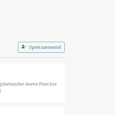
Opret navnestof
agsbehandler Anette Plum hos
g