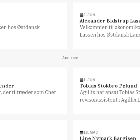
2. JUN.
Alexander Bidstrup Las
sen hos Østdansk
Velkommen til økonomiko
Lassen hos Østdansk Lan
Annonce
1. JUN.
tender
Tobias Stokbro Pølund
, der tiltræder som Chef
Agillix har ansat Tobias 
revisorassistent i Agillix 
18. MAJ
Line Nymark Bargisen