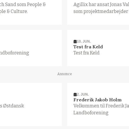
rich Sand som People &
Agillix har ansat Jonas Va
ple & Culture.
som projektmedarbejder 
10. JUN.
Test fra Keld
andboforening
Test fra Keld
Annonce
2. JUN.
Frederik Jakob Holm
os Østdansk
Velkommen til Frederik 
Landboforening