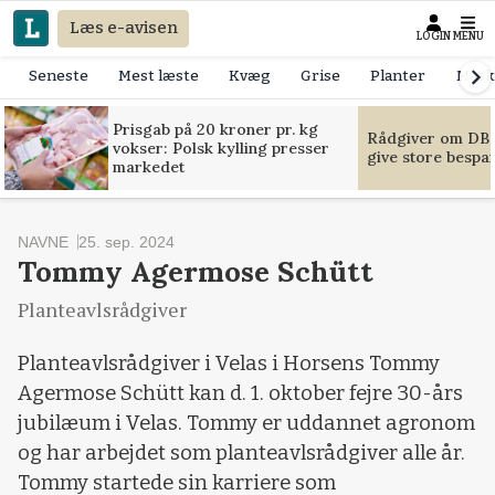
Læs e-avisen
LOGIN
MENU
Seneste
Mest læste
Kvæg
Grise
Planter
Mask
Prisgab på 20 kroner pr. kg
Rådgiver om DB-
vokser: Polsk kylling presser
give store bespa
markedet
NAVNE
25. sep. 2024
Tommy Agermose Schütt
Planteavlsrådgiver
Planteavlsrådgiver i Velas i Horsens Tommy
Agermose Schütt kan d. 1. oktober fejre 30-års
jubilæum i Velas. Tommy er uddannet agronom
og har arbejdet som planteavlsrådgiver alle år.
Tommy startede sin karriere som