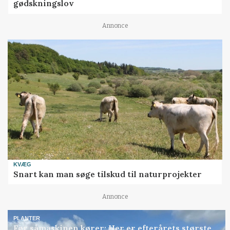
gødskningslov
Annonce
KVÆG
Snart kan man søge tilskud til naturprojekter
Annonce
PLANTER
Før såmaskinen kører: Her er efterårets største