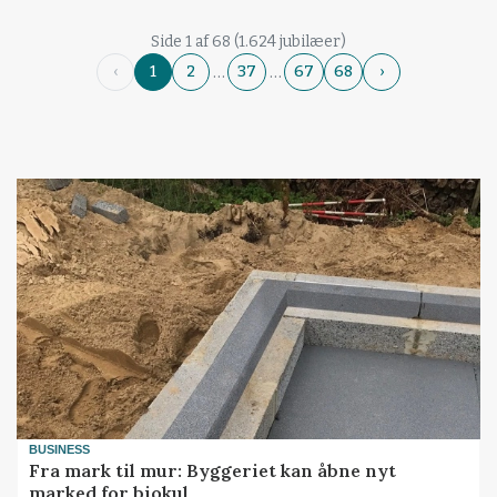
Side 1 af 68 (1.624 jubilæer)
…
…
‹
1
2
37
67
68
›
BUSINESS
Fra mark til mur: Byggeriet kan åbne nyt
marked for biokul