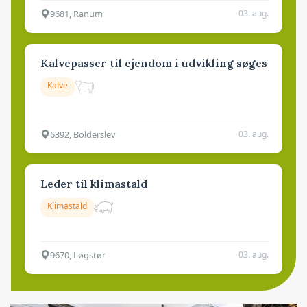
9681, Ranum
03. aug.
Kalvepasser til ejendom i udvikling søges
Kalve
6392, Bolderslev
03. aug.
Leder til klimastald
Klimastald
9670, Løgstør
03. aug.