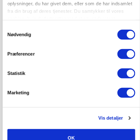
oplysninger, du har givet dem, eller som de har indsamlet
fra din brug af deres tjenester. Du samtykker til vores
cookies, hvis du fortsætter med at anvende vores
hjemmeside.
Samtykkevalg
Nødvendig
Præferencer
Statistik
KULTUR
Tæller Aabybro Mejeri og Axel Månsson: 21
fødevareproducenter indstillet til pris
Marketing
Annonce
MASKINER
Vis detaljer
Forserie til selvkørende skårlægger afprøves i år
Loading...
Annonce
OK