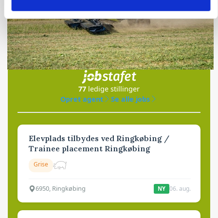
Jobs
i samarbejde med
77
ledige stillinger
Opret agent
Se alle jobs
Elevplads tilbydes ved Ringkøbing /
Trainee placement Ringkøbing
Grise
6950, Ringkøbing
06. aug.
NY