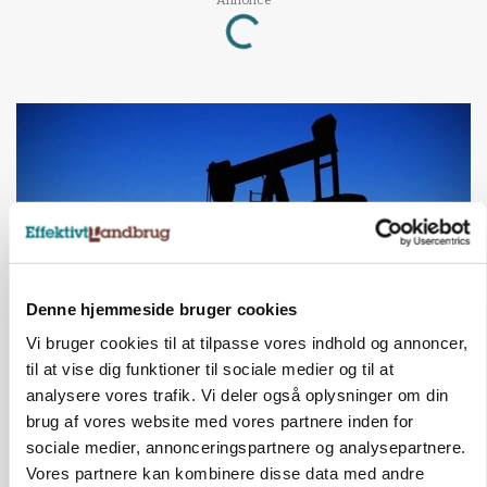
Loading...
Denne hjemmeside bruger cookies
Vi bruger cookies til at tilpasse vores indhold og annoncer,
til at vise dig funktioner til sociale medier og til at
MARKED
Olieprisfald og fredshåb sender F5-renten ned
analysere vores trafik. Vi deler også oplysninger om din
på 3 procent
brug af vores website med vores partnere inden for
sociale medier, annonceringspartnere og analysepartnere.
Annonce
Vores partnere kan kombinere disse data med andre