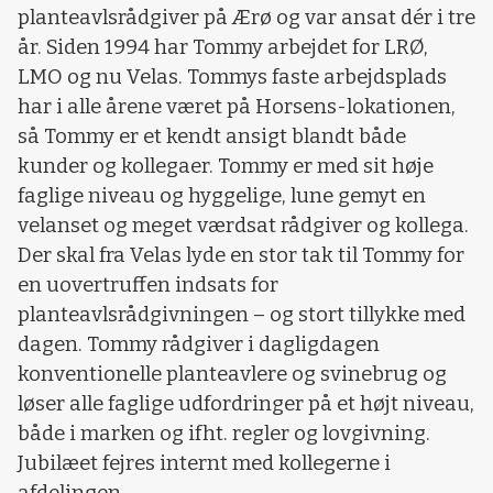
planteavlsrådgiver på Ærø og var ansat dér i tre
år. Siden 1994 har Tommy arbejdet for LRØ,
LMO og nu Velas. Tommys faste arbejdsplads
har i alle årene været på Horsens-lokationen,
så Tommy er et kendt ansigt blandt både
kunder og kollegaer. Tommy er med sit høje
faglige niveau og hyggelige, lune gemyt en
velanset og meget værdsat rådgiver og kollega.
Der skal fra Velas lyde en stor tak til Tommy for
en uovertruffen indsats for
planteavlsrådgivningen – og stort tillykke med
dagen. Tommy rådgiver i dagligdagen
konventionelle planteavlere og svinebrug og
løser alle faglige udfordringer på et højt niveau,
både i marken og ifht. regler og lovgivning.
Jubilæet fejres internt med kollegerne i
afdelingen.