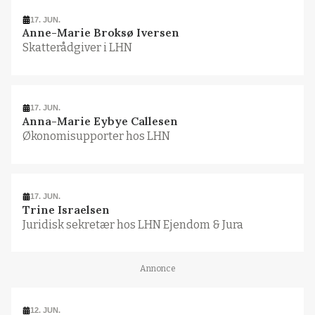
17. JUN.
Anne-Marie Broksø Iversen
Skatterådgiver i LHN
17. JUN.
Anna-Marie Eybye Callesen
Økonomisupporter hos LHN
17. JUN.
Trine Israelsen
Juridisk sekretær hos LHN Ejendom & Jura
Annonce
12. JUN.