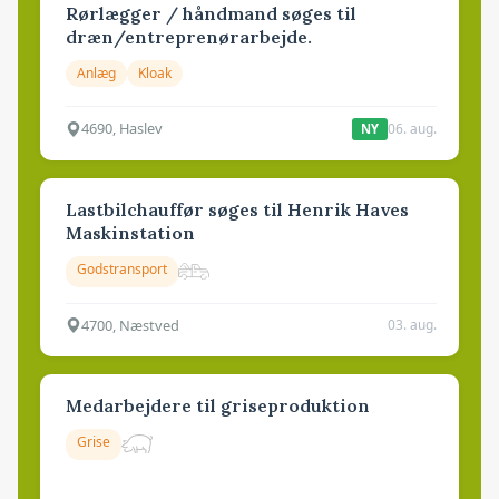
Rørlægger / håndmand søges til
dræn/entreprenørarbejde.
Anlæg
Kloak
4690, Haslev
06. aug.
NY
Lastbilchauffør søges til Henrik Haves
Maskinstation
Godstransport
4700, Næstved
03. aug.
Medarbejdere til griseproduktion
Grise