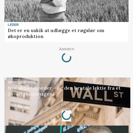
LEDER
Det er en uskik at udlægge et røgslør om
økoproduktion
Annonce
Loading...
MARKEDSFOKUS
Nye aktierekorder – og den brutale lektie fra et
24-årigt finansgeni
Annonce
Loading...