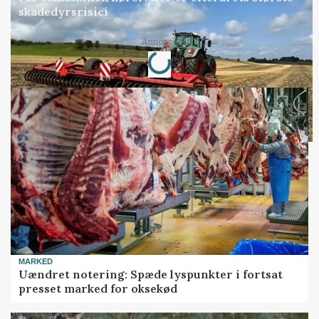
skadedyrsrisici
Annonce
Loading...
MARKED
Uændret notering: Spæde lyspunkter i fortsat
presset marked for oksekød