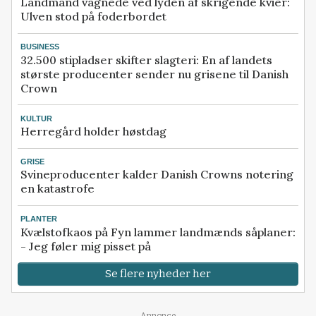
Landmand vågnede ved lyden af skrigende kvier:
Ulven stod på foderbordet
BUSINESS
32.500 stipladser skifter slagteri: En af landets
største producenter sender nu grisene til Danish
Crown
KULTUR
Herregård holder høstdag
GRISE
Svineproducenter kalder Danish Crowns notering
en katastrofe
PLANTER
Kvælstofkaos på Fyn lammer landmænds såplaner:
- Jeg føler mig pisset på
Se flere nyheder her
Annonce