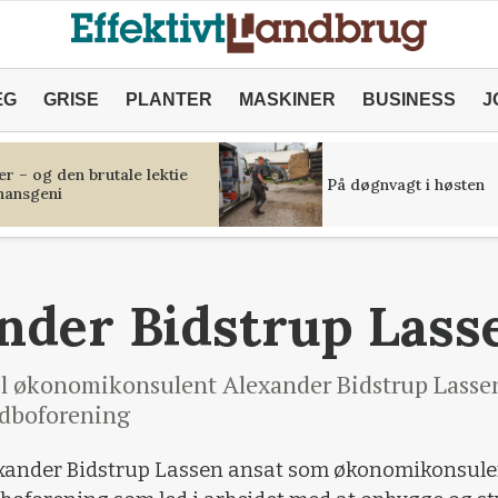
ÆG
GRISE
PLANTER
MASKINER
BUSINESS
J
r – og den brutale lektie
På døgnvagt i høsten
inansgeni
nder Bidstrup Lass
l økonomikonsulent Alexander Bidstrup Lasse
dboforening
Alexander Bidstrup Lassen ansat som økonomikonsule