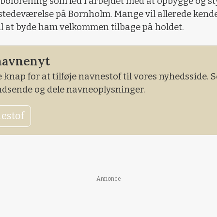
oforening som led i arbejdet med at opbygge og st
lstedeværelse på Bornholm. Mange vil allerede kend
til at byde ham velkommen tilbage på holdet.
navnenyt
 knap for at tilføje navnestof til vores nyhedsside.
indsende og dele navneoplysninger.
nestof
Annonce