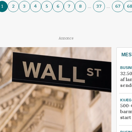
…
…
1
2
3
4
5
6
7
8
37
67
6
Annonce
MES
BUSIN
32.50
af la
sende
KVÆG
500-6
barm
start