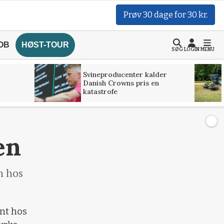
Prøv 30 dage for 30 kr.
OB
HØST-TOUR
SØG
LOGIN
MENU
Svineproducenter kalder
Danish Crowns pris en
katastrofe
en
n hos
nt hos