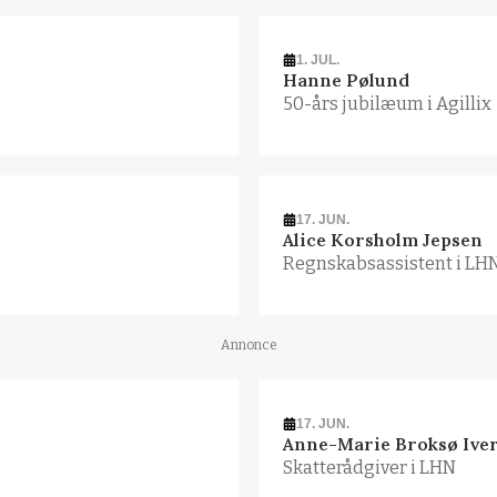
1. JUL.
Hanne Pølund
50-års jubilæum i Agillix
17. JUN.
Alice Korsholm Jepsen
Regnskabsassistent i LH
Annonce
17. JUN.
Anne-Marie Broksø Ive
Skatterådgiver i LHN