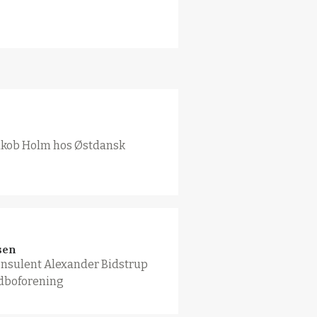
Jakob Holm hos Østdansk
sen
nsulent Alexander Bidstrup
dboforening