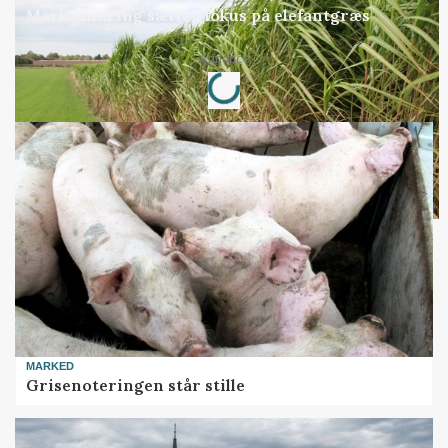
Markvandring sætter fokus på elefantgræs
Loading...
Annonce
MARKED
Grisenoteringen står stille