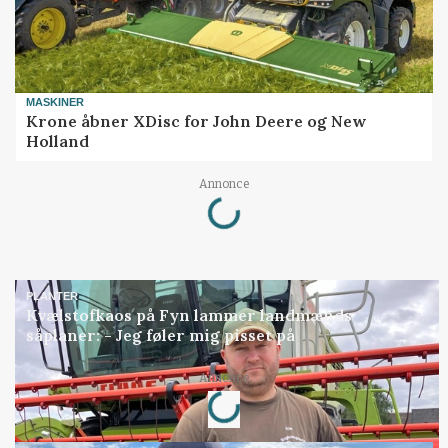
MASKINER
Krone åbner XDisc for John Deere og New
Holland
Loading...
Annonce
PLANTER
Kvælstofkaos på Fyn lammer landmænds
såplaner: - Jeg føler mig pisset på
Loading...
Annonce