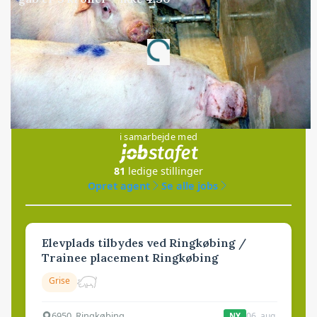
Annonce
Loading...
Jobs
i samarbejde med
81
ledige stillinger
Opret agent
Se alle jobs
Elevplads tilbydes ved Ringkøbing /
Trainee placement Ringkøbing
Grise
6950, Ringkøbing
06. aug.
NY