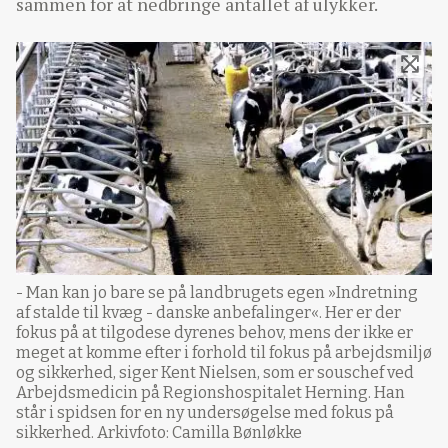
sammen for at nedbringe antallet af ulykker.
- Man kan jo bare se på landbrugets egen »Indretning
af stalde til kvæg - danske anbefalinger«. Her er der
fokus på at tilgodese dyrenes behov, mens der ikke er
meget at komme efter i forhold til fokus på arbejdsmiljø
og sikkerhed, siger Kent Nielsen, som er souschef ved
Arbejdsmedicin på Regionshospitalet Herning. Han
står i spidsen for en ny undersøgelse med fokus på
sikkerhed. Arkivfoto: Camilla Bønløkke