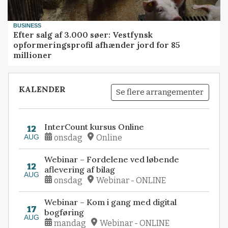
BUSINESS
Efter salg af 3.000 søer: Vestfynsk
opformeringsprofil afhænder jord for 85
millioner
KALENDER
Se flere arrangementer
InterCount kursus Online
12
AUG
onsdag
Online
Webinar – Fordelene ved løbende
12
aflevering af bilag
AUG
onsdag
Webinar - ONLINE
Webinar – Kom i gang med digital
17
bogføring
AUG
mandag
Webinar - ONLINE