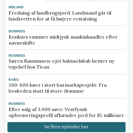
INDLAND
Fredning af landbrugsjord: Landmand går til
landsretten for at få højere erstatning
BUSINESS
Konkurs rammer midtjysk maskinhandler efter
navneskifte
BUSINESS
Søren Rasmussen-ejet halmselskab henter ny
topchef hos Tican
KVÆG
500-600 køer i stort barmarksprojekt: Fra
beskeden start til store drømme
BUSINESS
Efter salg af 3.000 søer: Vestfynsk
opformeringsprofil afhænder jord for 85 millioner
Se flere nyheder her