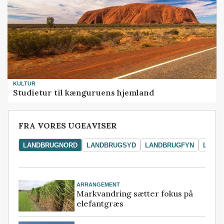
KULTUR
Studietur til kænguruens hjemland
FRA VORES UGEAVISER
LANDBRUGNORD
LANDBRUGSYD
LANDBRUGFYN
LAND
ARRANGEMENT
Markvandring sætter fokus på
elefantgræs