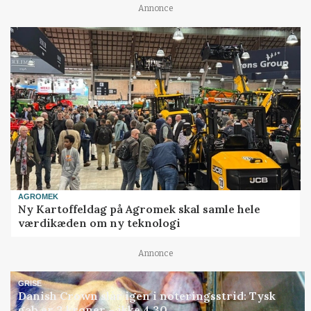
Annonce
AGROMEK
Ny Kartoffeldag på Agromek skal samle hele
værdikæden om ny teknologi
Annonce
GRISE
Danish Crown slår igen i noteringsstrid: Tysk
gab er 3 kroner – ikke 4,30