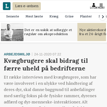
Læs e-avisen
LOGIN
MENU
Seneste
Mest læste
Kvæg
Grise
Planter
Mask
Det er en uskik at udlægge et
Nye aktierekorde
røgslør om økoproduktion
fra et 24-årigt f
ARBEJDSMILJØ
24-11-2020 07:22
Kvægbrugere skal bidrag til
færre uheld på bedrifterne
Et række interviews med kvægbrugere, som har
være involveret i en ulykke ved håndtering af
deres dyr, skal danne baggrund til anbefalinger
med særlig fokus på de fysiske rammer, dyrenes
adfærd og dyr-menneske-interaktioner. Alt