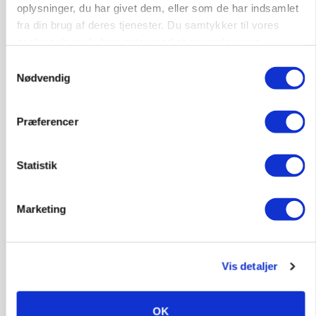
oplysninger, du har givet dem, eller som de har indsamlet
fra din brug af deres tjenester. Du samtykker til vores
cookies, hvis du fortsætter med at anvende vores
hjemmeside.
Samtykkevalg
Nødvendig
LEDER
Præferencer
Det er en uskik at udlægge et røgslør om
økoproduktion
Statistik
HØST-TOUR
Marketing
Vis detaljer
OK