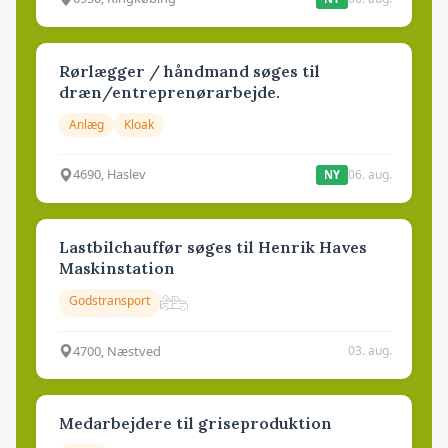
Rørlægger / håndmand søges til
dræn/entreprenørarbejde.
Anlæg
Kloak
4690, Haslev
06. aug.
NY
Lastbilchauffør søges til Henrik Haves
Maskinstation
Godstransport
4700, Næstved
03. aug.
Medarbejdere til griseproduktion