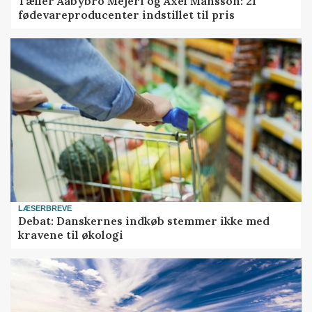
Tæller Aabybro Mejeri og Axel Månsson: 21
fødevareproducenter indstillet til pris
LÆSERBREVE
Debat: Danskernes indkøb stemmer ikke med
kravene til økologi