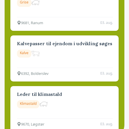
Grise
9681, Ranum
03. aug.
Kalvepasser til ejendom i udvikling søges
Kalve
6392, Bolderslev
03. aug.
Leder til klimastald
Klimastald
9670, Løgstør
03. aug.