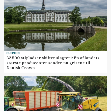
BUSINESS
32.500 stipladser skifter slagteri: En af landets
største producenter sender nu grisene til
Danish Crown