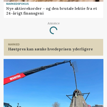
MARKEDSFOKUS
Nye aktierekorder – og den brutale lektie fra et
24-årigt finansgeni
Annonce
Loading...
MARKED
Høstpres kan sænke hvedeprisen yderligere