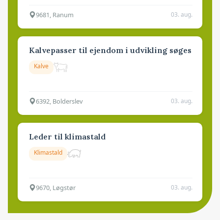
9681, Ranum
03. aug.
Kalvepasser til ejendom i udvikling søges
Kalve
6392, Bolderslev
03. aug.
Leder til klimastald
Klimastald
9670, Løgstør
03. aug.