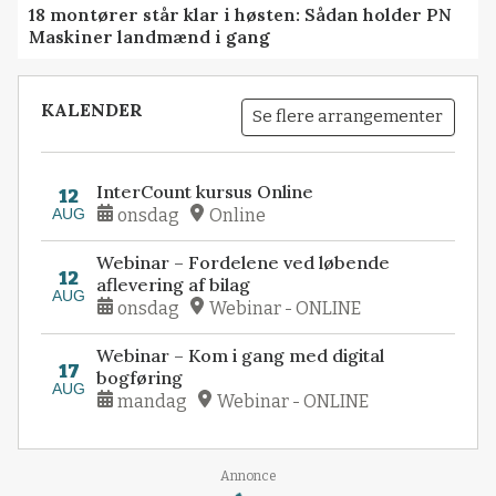
18 montører står klar i høsten: Sådan holder PN
Maskiner landmænd i gang
KALENDER
Se flere arrangementer
InterCount kursus Online
12
AUG
onsdag
Online
Webinar – Fordelene ved løbende
12
aflevering af bilag
AUG
onsdag
Webinar - ONLINE
Webinar – Kom i gang med digital
17
bogføring
AUG
mandag
Webinar - ONLINE
Loading...
Annonce