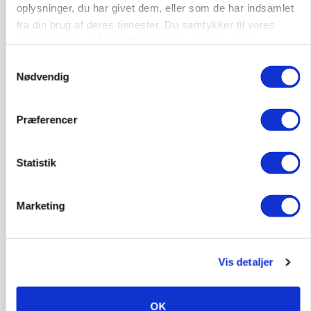
konkurrence- og produktionsvilkår
oplysninger, du har givet dem, eller som de har indsamlet
Loading...
fra din brug af deres tjenester. Du samtykker til vores
Annonce
cookies, hvis du fortsætter med at anvende vores
hjemmeside.
Samtykkevalg
Nødvendig
Præferencer
Statistik
Marketing
Vis detaljer
MARKEDSFOKUS
Prisgab på 20 kroner pr. kg vokser: Polsk kylling
presser markedet
OK