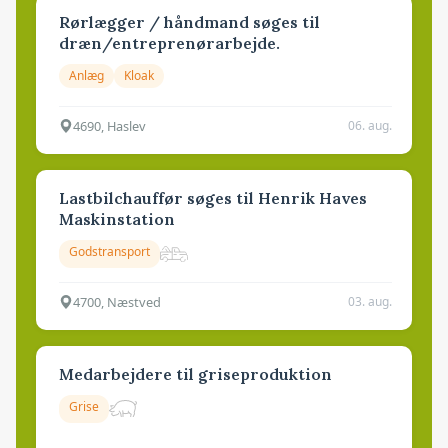
Rørlægger / håndmand søges til
dræn/entreprenørarbejde.
Anlæg
Kloak
4690, Haslev
06. aug.
Lastbilchauffør søges til Henrik Haves
Maskinstation
Godstransport
4700, Næstved
03. aug.
Medarbejdere til griseproduktion
Grise