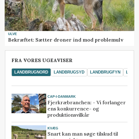
ULVE
Bekræftet: Sætter droner ind mod problemulv
FRA VORES UGEAVISER
LANDBRUGNORD
LANDBRUGSYD
LANDBRUGFYN
LAND
CAP-I-DANMARK
Fjerkræbranchen: - Vi forlanger
ens konkurrence- og
produktionsvilkår
KVÆG
Snart kan man søge tilskud til