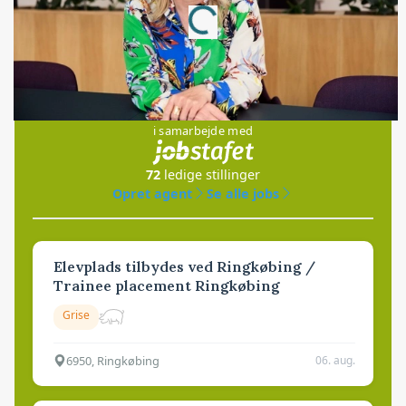
Loading...
Jobs
i samarbejde med
72
ledige stillinger
Opret agent
Se alle jobs
Elevplads tilbydes ved Ringkøbing /
Trainee placement Ringkøbing
Grise
6950, Ringkøbing
06. aug.