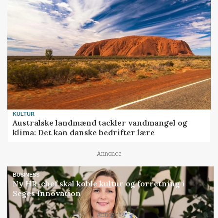
KULTUR
Australske landmænd tackler vandmangel og
klima: Det kan danske bedrifter lære
Annonce
BUSINESS
Ny HR-chef skal koble kultur og forretning i
Seges Innovation
Annonce