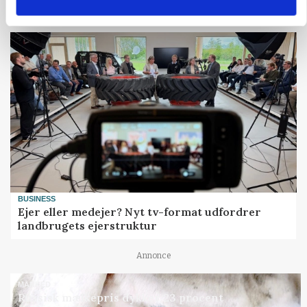
Annonce
BUSINESS
Ejer eller medejer? Nyt tv-format udfordrer
landbrugets ejerstruktur
Annonce
MARKED
Russisk mælkepris dykker 23 procent