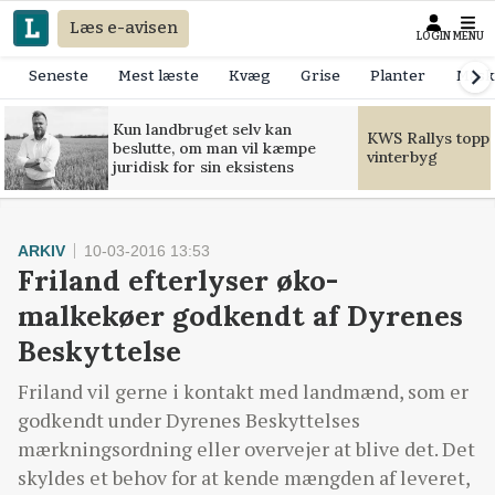
Læs e-avisen
LOGIN
MENU
Seneste
Mest læste
Kvæg
Grise
Planter
Mask
Kun landbruget selv kan
KWS Rallys toppe
beslutte, om man vil kæmpe
vinterbyg
juridisk for sin eksistens
ARKIV
10-03-2016 13:53
Friland efterlyser øko-
malkekøer godkendt af Dyrenes
Beskyttelse
Friland vil gerne i kontakt med landmænd, som er
godkendt under Dyrenes Beskyttelses
mærkningsordning eller overvejer at blive det. Det
skyldes et behov for at kende mængden af leveret,