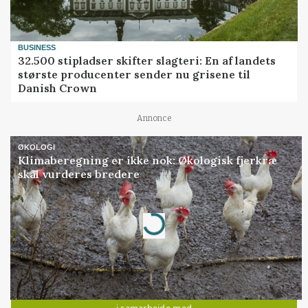
BUSINESS
32.500 stipladser skifter slagteri: En af landets
største producenter sender nu grisene til
Danish Crown
Annonce
ØKOLOGI
Klimaberegning er ikke nok: Økologisk fjerkræ
skal vurderes bredere
Annonce
Loading...
Jobs
i samarbejde med