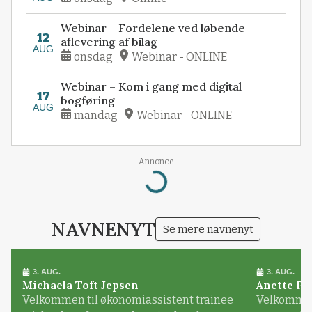
Webinar – Fordelene ved løbende
12
aflevering af bilag
AUG
onsdag
Webinar - ONLINE
Webinar – Kom i gang med digital
17
bogføring
AUG
mandag
Webinar - ONLINE
Annonce
Loading...
NAVNENYT
Se mere navnenyt
3. AUG.
3. AUG.
Michaela Toft Jepsen
Anette Pl
Velkommen til økonomiassistent trainee
Velkommen 