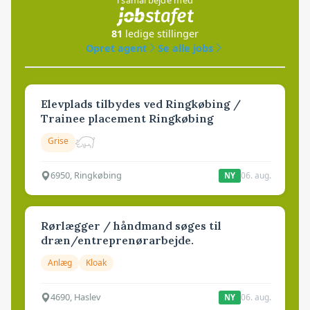
81
ledige stillinger
Opret agent
Se alle jobs
Elevplads tilbydes ved Ringkøbing /
Trainee placement Ringkøbing
Grise
6950, Ringkøbing
06. aug.
NY
Rørlægger / håndmand søges til
dræn/entreprenørarbejde.
Anlæg
Kloak
4690, Haslev
06. aug.
NY