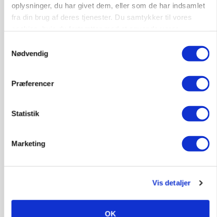
oplysninger, du har givet dem, eller som de har indsamlet
fra din brug af deres tjenester. Du samtykker til vores
cookies, hvis du fortsætter med at anvende vores
hjemmeside.
Samtykkevalg
Nødvendig
Præferencer
MARKED
Grisenoteringen står stille
Statistik
Marketing
Vis detaljer
OK