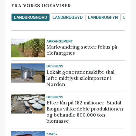
FRA VORES UGEAVISER
LANDBRUGNORD
LANDBRUGSYD
LANDBRUGFYN
LAND
ARRANGEMENT
Markvandring sætter fokus på
elefantgræs
BUSINESS
Lokalt generationsskifte skal
løfte midtjysk siloimportør i
Norden
BUSINESS
Efter lån på 182 millioner: Sindal
Biogas vil fordoble produktionen
og behandle 800.000 ton
biomasse
KVÆG