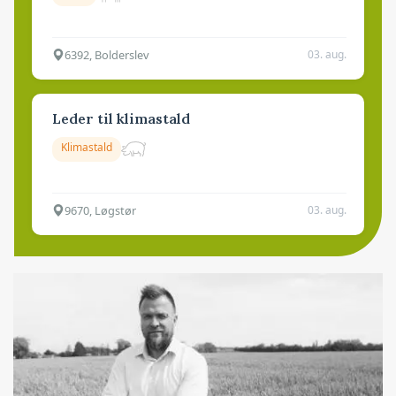
6392, Bolderslev
03. aug.
Leder til klimastald
Klimastald
9670, Løgstør
03. aug.