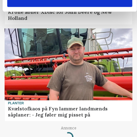
MASKINER
Krone åbner XDisc for John Deere og New
Holland
PLANTER
Kvælstofkaos på Fyn lammer landmænds
såplaner: - Jeg føler mig pisset på
Annonce