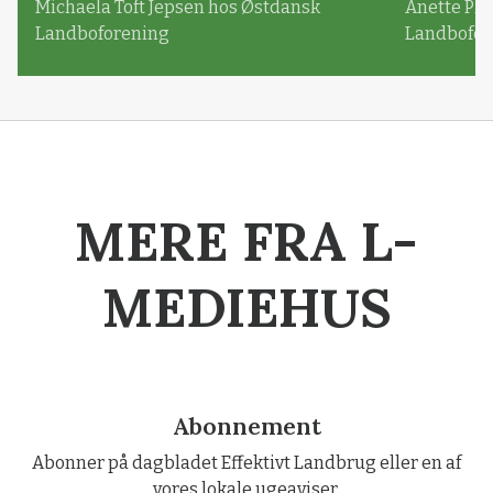
Michaela Toft Jepsen hos Østdansk
Anette Pl
Landboforening
Landbofor
MERE FRA L-
MEDIEHUS
Abonnement
Abonner på dagbladet Effektivt Landbrug eller en af
vores lokale ugeaviser.