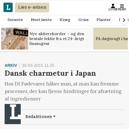
Læs e-avisen
LOGIN
MENU
Seneste
Mest læste
Kvæg
Grise
Planter
Mask
Nye aktierekorder – og den
brutale lektie fra et 24-årigt
På døgnvagt i hø
finansgeni
ARKIV
30-03-2015 11:25
Dansk charmetur i Japan
Hos DI Fødevarer håber man, at man kan fremme
processer, der kan fjerne hindringer for afsætning
af ingredienser
Redaktionen