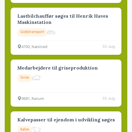
Lastbilchauffør søges til Henrik Haves
Maskinstation
Godstransport
4700, Næstved
03. aug.
Medarbejdere til griseproduktion
Grise
9681, Ranum
03. aug.
Kalvepasser til ejendom i udvikling søges
Kalve