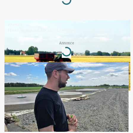
Loading...
MARKED
Høstpres kan sænke hvedeprisen yderligere
Annonce
Loading...