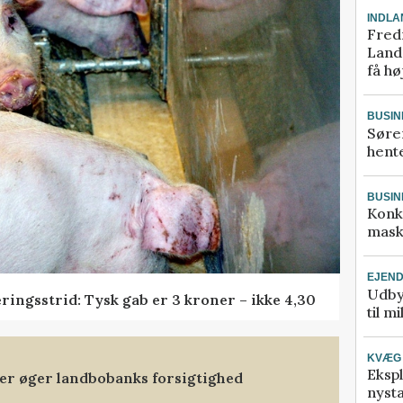
INDLA
Fred
Landm
få hø
BUSIN
Søre
hente
BUSIN
Konk
mask
EJEN
Udby
ringsstrid: Tysk gab er 3 kroner – ikke 4,30
til m
KVÆG
Ekspl
ler øger landbobanks forsigtighed
nyst