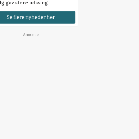
lg gav store udsving
Se flere nyheder her
Annonce