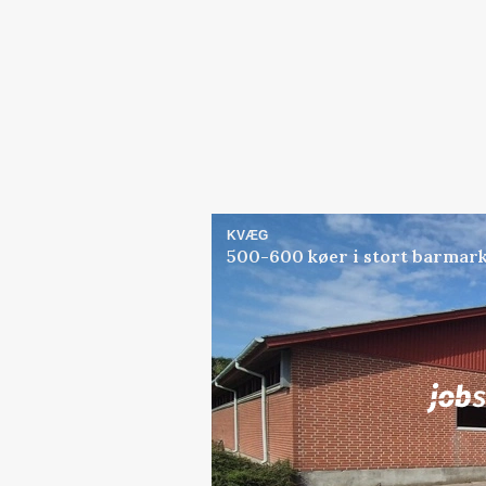
KVÆG
500-600 køer i stort barmark
Jobs
i samarbejde med