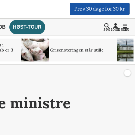
Prøv 30 dage for 30 kr.
OB
HØST-TOUR
SØG
LOGIN
MENU
 i
ab er 3
Grisenoteringen står stille
e ministre