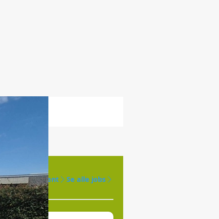
Opret agent
Se alle jobs