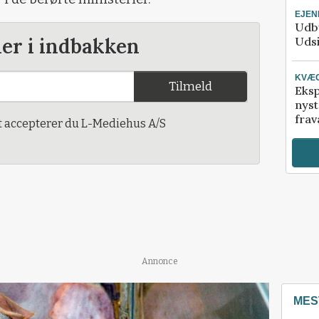
EJE
Udby
der i indbakken
Udsi
KVÆ
Tilmeld
Eksp
nyst
frav
t accepterer du L-Mediehus A/S
Annonce
MES