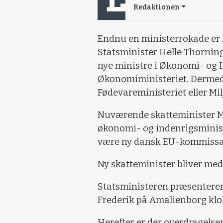
Redaktionen
Endnu en ministerrokade er l
Statsminister Helle Thornin
nye ministre i Økonomi- og 
Økonomiministeriet. Dermed 
Fødevareministeriet eller Mil
Nuværende skatteminister M
økonomi- og indenrigsministe
være ny dansk EU-kommissæ
Ny skatteminister bliver med
Statsministeren præsenterer 
Frederik på Amalienborg klok
Herefter er der overdragelser