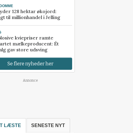
NDOMME
der 128 hektar økojord:
gt til millionhandel i Jelling
G
losive kviepriser ramte
artet mælkeproducent: Ét
alg gav store udsving
Se flere nyheder her
Annonce
T LÆSTE
SENESTE NYT