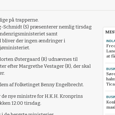
ige på trapperne.
g-Schmidt (S) præsenterer nemlig tirsdag
MES
Indenrigsministeriet samt
bliver der ingen ændringer i
INDL
Fred
jøministeriet.
Land
at f
orten Østergaard (R) udnævnes til
r efter Margrethe Vestager (R), der skal
BUSI
r.
Sør
halm
Tic
lem af Folketinget Benny Engelbrecht.
de nye ministre for H.K.H. Kronprins
BUSI
Kon
ken 12.00 tirsdag.
mask
 i de berørte ministerier.