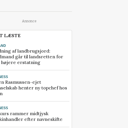
Annonce
T LÆSTE
AND
ning af landbrugsjord:
mand går til landsretten for
å højere erstatning
NESS
en Rasmussen-ejet
selskab henter ny topchef hos
an
NESS
kurs rammer midtjysk
inhandler efter navneskifte