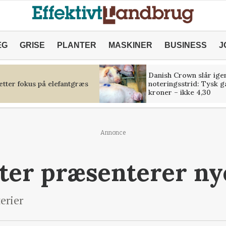
ÆG
GRISE
PLANTER
MASKINER
BUSINESS
J
Danish Crown slår igen
tter fokus på elefantgræs
noteringsstrid: Tysk g
kroner – ikke 4,30
Annonce
ter præsenterer ny
terier