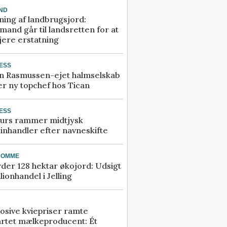
ND
ning af landbrugsjord:
and går til landsretten for at
jere erstatning
ESS
n Rasmussen-ejet halmselskab
r ny topchef hos Tican
ESS
urs rammer midtjysk
inhandler efter navneskifte
DOMME
der 128 hektar økojord: Udsigt
illionhandel i Jelling
osive kviepriser ramte
artet mælkeproducent: Ét