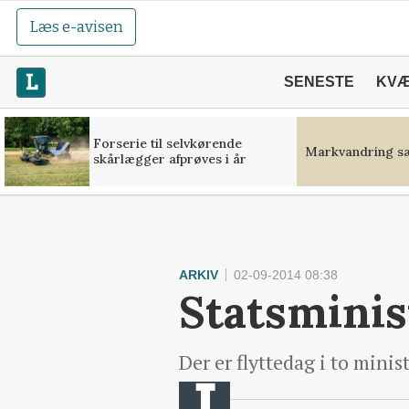
Læs e-avisen
SENESTE
KV
Forserie til selvkørende
Markvandring sæ
skårlægger afprøves i år
ARKIV
02-09-2014 08:38
Statsminis
Der er flyttedag i to minis