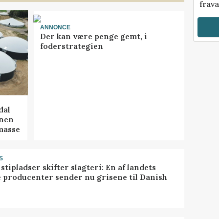
frava
ANNONCE
Der kan være penge gemt, i
foderstrategien
dal
onen
masse
S
stipladser skifter slagteri: En af landets
e producenter sender nu grisene til Danish