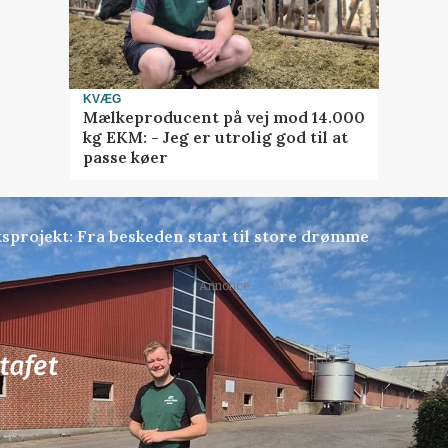
KVÆG
Mælkeproducent på vej mod 14.000
kg EKM: - Jeg er utrolig god til at
passe køer
sprojekt: Fra beskeden start til store drømme
Annonce
81
ledige stillinger