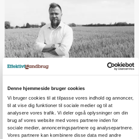
LEDER
Befriende, at topredaktør erkender, hun er
blevet klogere. Det kunne vi alle lære af
Denne hjemmeside bruger cookies
Vi bruger cookies til at tilpasse vores indhold og annoncer,
til at vise dig funktioner til sociale medier og til at
ANNONCE
Der kan være penge gemt, i foderstrategien
analysere vores trafik. Vi deler også oplysninger om din
brug af vores website med vores partnere inden for
sociale medier, annonceringspartnere og analysepartnere.
BUSINESS
Efter salg af 3.000 søer: Vestfynsk
Vores partnere kan kombinere disse data med andre