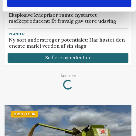
KVÆG
Eksplosive kviepriser ramte nystartet
mælkeproducent: Ét fravalg gav store udsving
PLANTER
Ny sort understreger potentialet: Har høstet den
eneste mark i verden af sin slags
Se flere nyheder her
Loading...
Annonce
HØST-TOUR