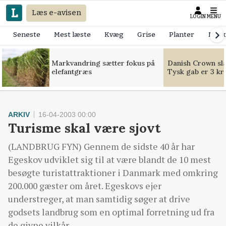
Læs e-avisen
LOGIN
MENU
Seneste
Mest læste
Kvæg
Grise
Planter
Mask
Markvandring sætter fokus på
Danish Crown slår
elefantgræs
Tysk gab er 3 kr
ARKIV
16-04-2003 00:00
Turisme skal være sjovt
(LANDBRUG FYN) Gennem de sidste 40 år har
Egeskov udviklet sig til at være blandt de 10 mest
besøgte turistattraktioner i Danmark med omkring
200.000 gæster om året. Egeskovs ejer
understreger, at man samtidig søger at drive
godsets landbrug som en optimal forretning ud fra
de givne vilkår.