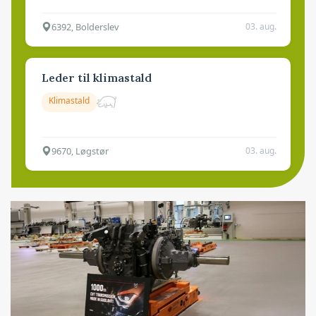
6392, Bolderslev
03. aug.
Leder til klimastald
Klimastald
9670, Løgstør
03. aug.