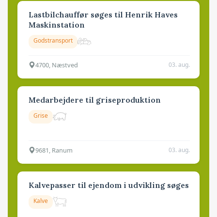
Lastbilchauffør søges til Henrik Haves
Maskinstation
Godstransport
4700, Næstved
03. aug.
Medarbejdere til griseproduktion
Grise
9681, Ranum
03. aug.
Kalvepasser til ejendom i udvikling søges
Kalve