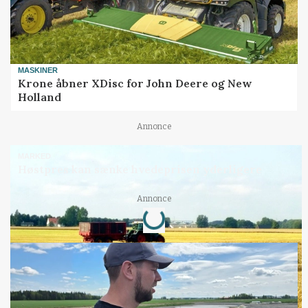
MASKINER
Krone åbner XDisc for John Deere og New
Holland
Annonce
MARKED
Høstpres kan sænke hvedeprisen yderligere
Annonce
Loading...