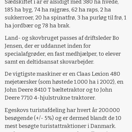
Sædskiftet i år er alsidigt med 380 ha hvede,
185 ha byg, 74 ha rajgræs, 62 ha raps, 2 ha
sukkerroer, 20 ha spinatfrø, 3 ha purløg til frø, 1
ha jordbær og 78 ha brak.
Land- og skovbruget passes af driftsleder Bo
Jensen, der er uddannet inden for
specialafgrøder, en fast medhjælper, to elever
samt en deltidsansat skovarbejder.
De vigtigste maskiner er en Claas Lexion 480
mejetærsker (som høstede 1.000 ha i 2002), en
John Deere 8410 T bæltetraktor og to John
Deere 7710 4-hjulstrukne traktorer.
Egeskovs turistafdeling har hvert år 200.000
besøgende (+/- 5%) og er dermed blandt de 10
mest besøgte turistattraktioner i Danmark.