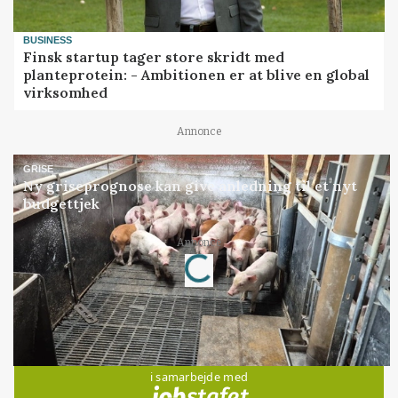
BUSINESS
Finsk startup tager store skridt med
planteprotein: - Ambitionen er at blive en global
virksomhed
Annonce
GRISE
Ny griseprognose kan give anledning til et nyt
budgettjek
Loading...
Annonce
Jobs
i samarbejde med