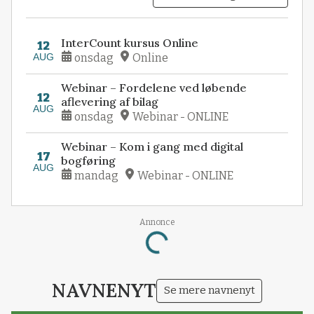
InterCount kursus Online
12
AUG
onsdag
Online
Webinar – Fordelene ved løbende
12
aflevering af bilag
AUG
onsdag
Webinar - ONLINE
Webinar – Kom i gang med digital
17
bogføring
AUG
mandag
Webinar - ONLINE
Annonce
Loading...
NAVNENYT
Se mere navnenyt