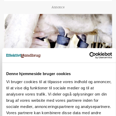
Annonce
Denne hjemmeside bruger cookies
MARKED
Russisk mælkepris dykker 23 procent
Vi bruger cookies til at tilpasse vores indhold og annoncer,
til at vise dig funktioner til sociale medier og til at
Annonce
analysere vores trafik. Vi deler også oplysninger om din
brug af vores website med vores partnere inden for
BUSINESS
sociale medier, annonceringspartnere og analysepartnere.
Fra mark til mur: Byggeriet kan åbne nyt
Vores partnere kan kombinere disse data med andre
marked for biokul