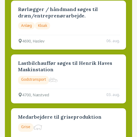
Rørlægger / håndmand søges til
dræn/entreprenørarbejde.
Anlæg
Kloak
4690, Haslev
06. aug.
Lastbilchauffør søges til Henrik Haves
Maskinstation
Godstransport
4700, Næstved
03. aug.
Medarbejdere til griseproduktion
Grise