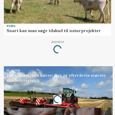
KVÆG
Snart kan man søge tilskud til naturprojekter
Annonce
Loading...
PLANTER
Før såmaskinen kører: Her er efterårets største
skadedyrsrisici
Annonce
Loading...