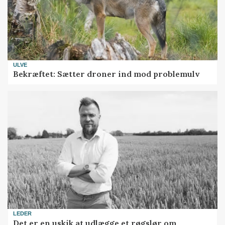
ULVE
Bekræftet: Sætter droner ind mod problemulv
LEDER
Det er en uskik at udlægge et røgslør om