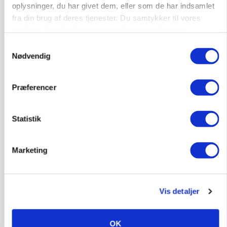
oplysninger, du har givet dem, eller som de har indsamlet
fra din brug af deres tjenester. Du samtykker til vores
Annonce
cookies, hvis du fortsætter med at anvende vores
Loading...
hjemmeside.
Samtykkevalg
Nødvendig
Præferencer
Statistik
Marketing
POLITIK
»Nu stopper I«: Landbrugsdebattør og
Vis detaljer
protestgruppe vil demonstrere mod ny
gødskningslov
OK