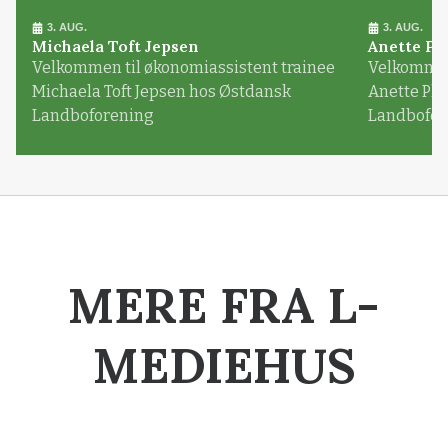
3. AUG.
3. AUG.
Michaela Toft Jepsen
Anette Pl
Velkommen til økonomiassistent trainee
Velkommen 
Michaela Toft Jepsen hos Østdansk
Anette Pl
Landboforening
Landbofor
MERE FRA L-
MEDIEHUS