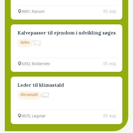
9681, Ranum
03. aug.
Kalvepasser til ejendom i udvikling søges
Kalve
6392, Bolderslev
03. aug.
Leder til klimastald
Klimastald
9670, Løgstør
03. aug.