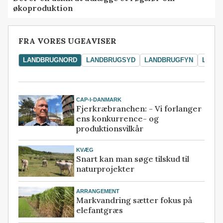
økoproduktion
FRA VORES UGEAVISER
LANDBRUGNORD
LANDBRUGSYD
LANDBRUGFYN
LAND
CAP-I-DANMARK
Fjerkræbranchen: - Vi forlanger
ens konkurrence- og
produktionsvilkår
KVÆG
Snart kan man søge tilskud til
naturprojekter
ARRANGEMENT
Markvandring sætter fokus på
elefantgræs