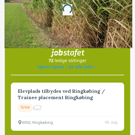
Annonce
Loading...
Jobs
i samarbejde med
72
ledige stillinger
Opret agent
Se alle jobs
Elevplads tilbydes ved Ringkøbing /
Trainee placement Ringkøbing
Grise
6950, Ringkøbing
06. aug.