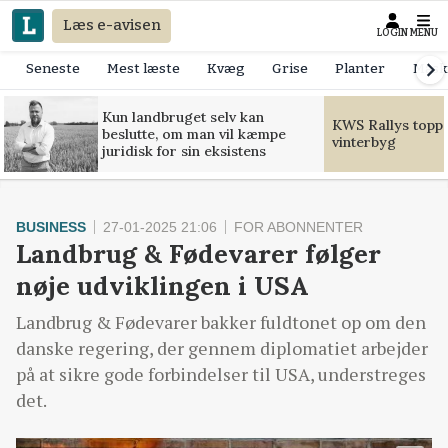
Læs e-avisen
LOGIN
MENU
Seneste
Mest læste
Kvæg
Grise
Planter
Mask
Kun landbruget selv kan
KWS Rallys toppe
beslutte, om man vil kæmpe
vinterbyg
juridisk for sin eksistens
BUSINESS
27-01-2025 21:06
FOR ABONNENTER
Landbrug & Fødevarer følger
nøje udviklingen i USA
Landbrug & Fødevarer bakker fuldtonet op om den
danske regering, der gennem diplomatiet arbejder
på at sikre gode forbindelser til USA, understreges
det.