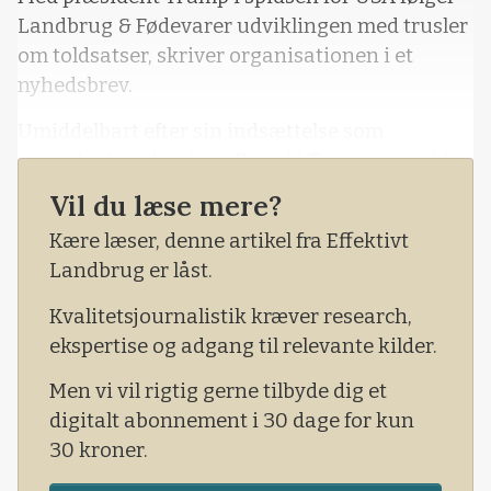
Landbrug & Fødevarer udviklingen med trusler
om toldsatser, skriver organisationen i et
nyhedsbrev.
Umiddelbart efter sin indsættelse som
præsident underskrev Donald Trump en række
dekreter. Han underskrev blandt andet et
Vil du læse mere?
dekret om handelspolitikken.
Kære læser, denne artikel fra Effektivt
I dekretet pålægges en række amerikanske
Landbrug er låst.
myndigheder at undersøge handelsforholdene
Kvalitetsjournalistik kræver research,
med resten af verden med henblik på at
ekspertise og adgang til relevante kilder.
præsentere forslag til ændringer senest den 1.
april.
Men vi vil rigtig gerne tilbyde dig et
digitalt abonnement i 30 dage for kun
30 kroner.