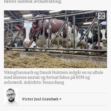
fælles nordisk avlsudvikling.
VikingDanmark og Dansk Holstein indgår en ny aftale
med klarere ansvar og fortsat fokus på NTM og
avlsværdi. Arkivfoto: Tenna Bang
Victor Juul Grønbæk