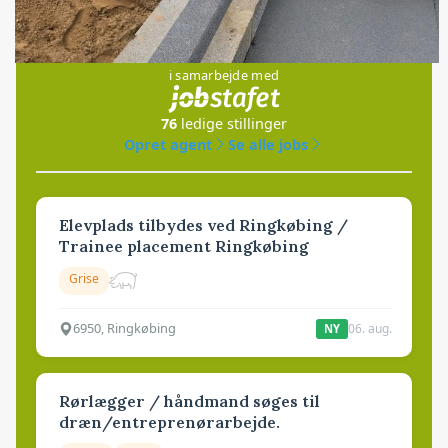
Jobs
i samarbejde med
76
ledige stillinger
Opret agent
Se alle jobs
Elevplads tilbydes ved Ringkøbing /
Trainee placement Ringkøbing
Grise
6950, Ringkøbing
06. aug.
NY
Rørlægger / håndmand søges til
dræn/entreprenørarbejde.