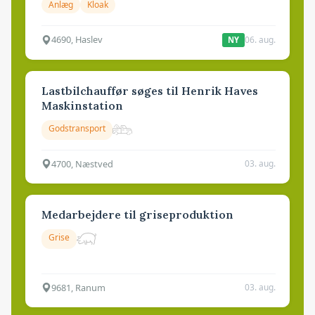
Anlæg
Kloak
4690, Haslev
06. aug.
NY
Lastbilchauffør søges til Henrik Haves
Maskinstation
Godstransport
4700, Næstved
03. aug.
Medarbejdere til griseproduktion
Grise
9681, Ranum
03. aug.