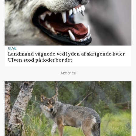
ULVE
Landmand vågnede ved lyden af skrigende kvier:
Ulven stod på foderbordet
Annonce