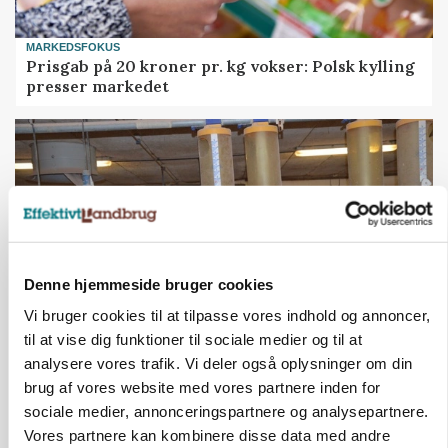
MARKEDSFOKUS
Prisgab på 20 kroner pr. kg vokser: Polsk kylling
presser markedet
Denne hjemmeside bruger cookies
Vi bruger cookies til at tilpasse vores indhold og annoncer,
til at vise dig funktioner til sociale medier og til at
analysere vores trafik. Vi deler også oplysninger om din
GRISE
Rådgiver om DB-Tjek: Små justeringer kan give
brug af vores website med vores partnere inden for
store besparelser
sociale medier, annonceringspartnere og analysepartnere.
Vores partnere kan kombinere disse data med andre
Annonce