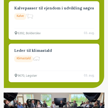
Kalvepasser til ejendom i udvikling søges
Kalve
6392, Bolderslev
03. aug.
Leder til klimastald
Klimastald
9670, Løgstør
03. aug.