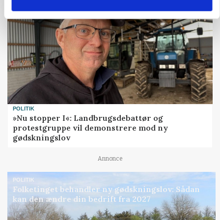
POLITIK
»Nu stopper I«: Landbrugsdebattør og
protestgruppe vil demonstrere mod ny
gødskningslov
Annonce
POLITIK
Folketinget behandler ny gødskningslov: Sådan
kan den ændre din bedrift fra 2027