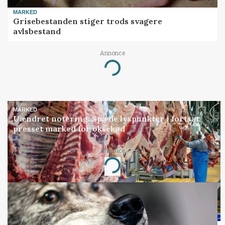
MARKED
Grisebestanden stiger trods svagere
avlsbestand
Annonce
Loading...
MARKED
Uændret notering: Spæde lyspunkter i fortsat
presset marked for oksekød
Annonce
Loading...