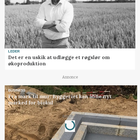
LEDER
Det er en uskik at udlægge et røgslør om
økoproduktion
Annonce
BUSINESS
Fra mark til mur: Byggeriet kan åbne nyt
marked for biokul
Loading...
Annonce