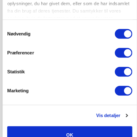
oplysninger, du har givet dem, eller som de har indsamlet
Loading...
fra din brug af deres tjenester. Du samtykker til vores
cookies, hvis du fortsætter med at anvende vores
hjemmeside.
Samtykkevalg
Nødvendig
Præferencer
Statistik
Marketing
MARKED
Russisk mælkepris dykker 23 procent
Vis detaljer
Annonce
OK