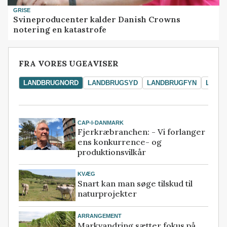
GRISE
Svineproducenter kalder Danish Crowns
notering en katastrofe
FRA VORES UGEAVISER
LANDBRUGNORD
LANDBRUGSYD
LANDBRUGFYN
LAND
CAP-I-DANMARK
Fjerkræbranchen: - Vi forlanger
ens konkurrence- og
produktionsvilkår
KVÆG
Snart kan man søge tilskud til
naturprojekter
ARRANGEMENT
Markvandring sætter fokus på