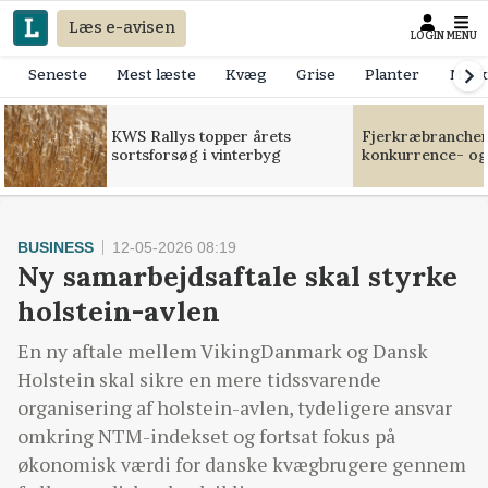
Læs e-avisen
LOGIN
MENU
Seneste
Mest læste
Kvæg
Grise
Planter
Mask
KWS Rallys topper årets
Fjerkræbranchen:
sortsforsøg i vinterbyg
konkurrence- og
BUSINESS
12-05-2026 08:19
Ny samarbejdsaftale skal styrke
holstein-avlen
En ny aftale mellem VikingDanmark og Dansk
Holstein skal sikre en mere tidssvarende
organisering af holstein-avlen, tydeligere ansvar
omkring NTM-indekset og fortsat fokus på
økonomisk værdi for danske kvægbrugere gennem