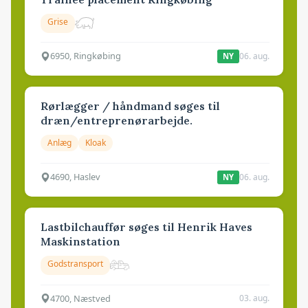
Grise
6950, Ringkøbing
06. aug.
NY
Rørlægger / håndmand søges til
dræn/entreprenørarbejde.
Anlæg
Kloak
4690, Haslev
06. aug.
NY
Lastbilchauffør søges til Henrik Haves
Maskinstation
Godstransport
4700, Næstved
03. aug.