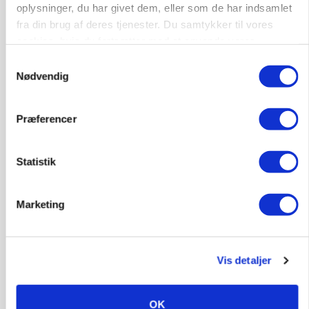
oplysninger, du har givet dem, eller som de har indsamlet
fra din brug af deres tjenester. Du samtykker til vores
Annonce
cookies, hvis du fortsætter med at anvende vores
ARRANGEMENT
hjemmeside.
Samtykkevalg
Markvandring sætter fokus på elefantgræs
Nødvendig
Annonce
Loading...
Præferencer
Statistik
Marketing
Vis detaljer
OK