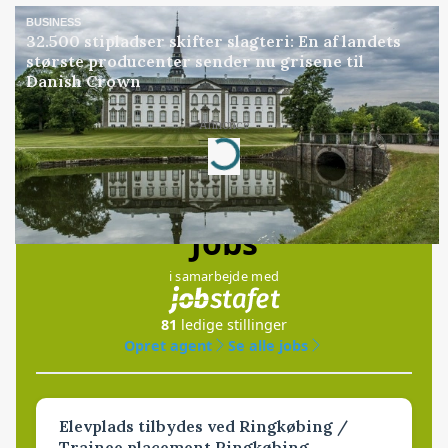
BUSINESS
32.500 stipladser skifter slagteri: En af landets
største producenter sender nu grisene til
Danish Crown
Annonce
Loading...
Jobs
i samarbejde med
81
ledige stillinger
Opret agent
Se alle jobs
Elevplads tilbydes ved Ringkøbing /
Trainee placement Ringkøbing