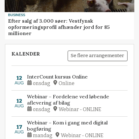
BUSINESS
Efter salg af 3.000 søer: Vestfynsk
opformeringsprofil afhænder jord for 85
millioner
KALENDER
Se flere arrangementer
InterCount kursus Online
12
AUG
onsdag
Online
Webinar – Fordelene ved løbende
12
aflevering af bilag
AUG
onsdag
Webinar - ONLINE
Webinar – Kom i gang med digital
17
bogføring
AUG
mandag
Webinar - ONLINE