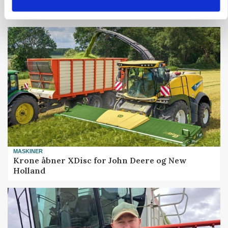
MARKED
Grisenoteringen står stille
MASKINER
Krone åbner XDisc for John Deere og New
Holland