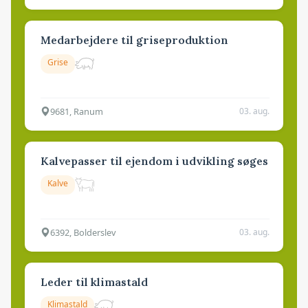
Medarbejdere til griseproduktion
Grise
9681, Ranum
03. aug.
Kalvepasser til ejendom i udvikling søges
Kalve
6392, Bolderslev
03. aug.
Leder til klimastald
Klimastald