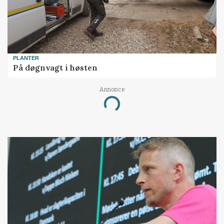
PLANTER
På døgnvagt i høsten
Annonce
Loading...