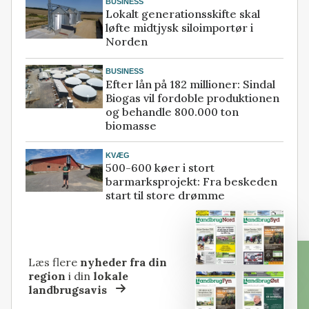
BUSINESS
Lokalt generationsskifte skal
løfte midtjysk siloimportør i
Norden
BUSINESS
Efter lån på 182 millioner: Sindal
Biogas vil fordoble produktionen
og behandle 800.000 ton
biomasse
KVÆG
500-600 køer i stort
barmarksprojekt: Fra beskeden
start til store drømme
Læs flere
nyheder fra din
region
i din
lokale
landbrugsavis