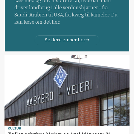
Læs med og bliv inspireret af, hvordan man
driver landbrug i alle verdenshjørner - fra
Saudi-Arabien til USA, fra kvæg til kameler: Du
kan læse om det her.
Se flere emner her
KULTUR
Tæller Aabybro Mejeri og Axel Månsson: 21