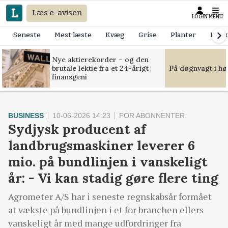
Læs e-avisen
LOGIN
MENU
Seneste
Mest læste
Kvæg
Grise
Planter
Mask
Nye aktierekorder – og den
brutale lektie fra et 24-årigt
På døgnvagt i hø
finansgeni
BUSINESS
10-06-2026 14:23
FOR ABONNENTER
Sydjysk producent af
landbrugsmaskiner leverer 6
mio. på bundlinjen i vanskeligt
år: - Vi kan stadig gøre flere ting
Agrometer A/S har i seneste regnskabsår formået
at vækste på bundlinjen i et for branchen ellers
vanskeligt år med mange udfordringer fra