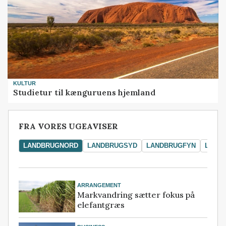
KULTUR
Studietur til kænguruens hjemland
FRA VORES UGEAVISER
LANDBRUGNORD
LANDBRUGSYD
LANDBRUGFYN
LAND
ARRANGEMENT
Markvandring sætter fokus på
elefantgræs