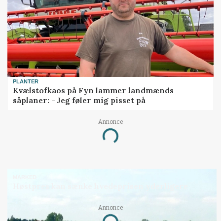
PLANTER
Kvælstofkaos på Fyn lammer landmænds
såplaner: - Jeg føler mig pisset på
Annonce
Loading...
MARKED
Høstpres kan sænke hvedeprisen yderligere
Annonce