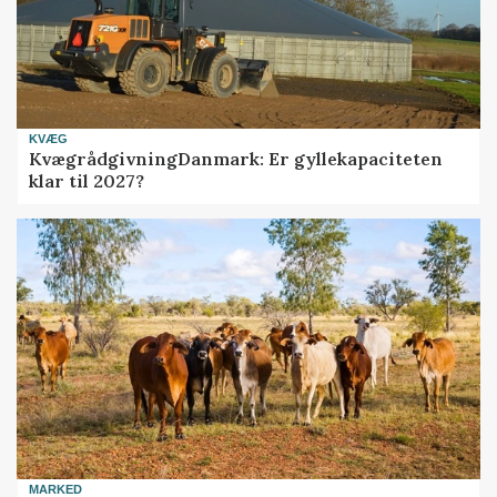
KVÆG
KvægrådgivningDanmark: Er gyllekapaciteten
klar til 2027?
MARKED