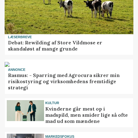
LÆSERBREVE
Debat: Rewilding af Store Vildmose er
skandaløst af mange grunde
ANNONCE
Rasmus: - Sparring med Agrocura sikrer min
risikostyring og virksomhedens fremtidige
strategi
KULTUR
Kvinderne går mest op i
madspild, men smider lige så ofte
mad ud som mændene
MARKEDSFOKUS