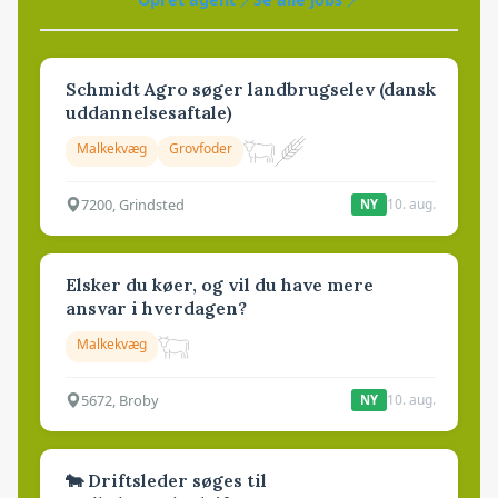
Schmidt Agro søger landbrugselev (dansk
uddannelsesaftale)
Malkekvæg
Grovfoder
7200, Grindsted
10. aug.
NY
Elsker du køer, og vil du have mere
ansvar i hverdagen?
Malkekvæg
5672, Broby
10. aug.
NY
🐄 Driftsleder søges til