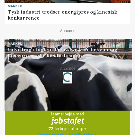
MARKED
Tysk industri trodser energipres og kinesisk
konkurrence
Annonce
MARKED
Udvikling i fugleinfluenza vækker bekymring
hos europæiske husdyrbrugere
Annonce
Loading...
Jobs
i samarbejde med
72
ledige stillinger
Opret agent
Se alle jobs