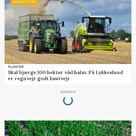
HØST-TOUR
PLANTER
Skal bjærge 100 hektar våd halm: På Lykkeslund
er regnvejr godt høstvejr
Loading...
Annonce