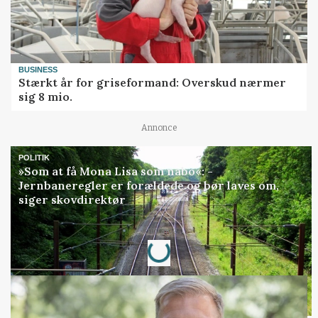
BUSINESS
Stærkt år for griseformand: Overskud nærmer
sig 8 mio.
Annonce
POLITIK
»Som at få Mona Lisa som nabo«: -
Jernbaneregler er forældede og bør laves om,
siger skovdirektør
Loading...
Annonce