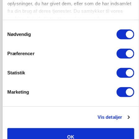
oplysninger, du har givet dem, eller som de har indsamlet
fra din brug af deres tjenester. Du samtykker til vores
cookies, hvis du fortsætter med at anvende vores
Alsidig Håndværker søges
hjemmeside.
Samtykkevalg
Kloak
Anlæg
Byggeri
Nødvendig
2730, Herlev
10. aug.
NY
Præferencer
Statistik
Marketing
Vis detaljer
OK