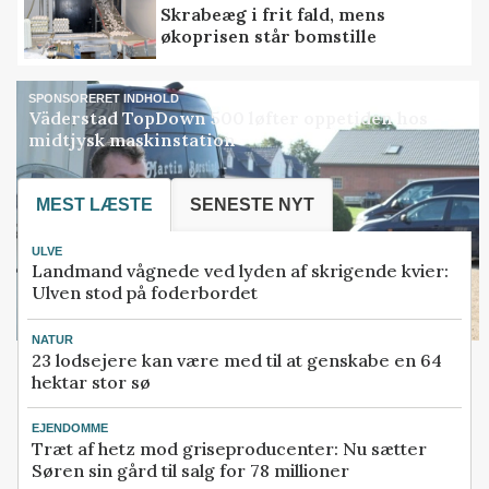
Skrabeæg i frit fald, mens
økoprisen står bomstille
SPONSORERET INDHOLD
Väderstad TopDown 500 løfter oppetiden hos
midtjysk maskinstation
MEST LÆSTE
SENESTE NYT
ULVE
Landmand vågnede ved lyden af skrigende kvier:
Ulven stod på foderbordet
NATUR
23 lodsejere kan være med til at genskabe en 64
hektar stor sø
EJENDOMME
Træt af hetz mod griseproducenter: Nu sætter
Søren sin gård til salg for 78 millioner