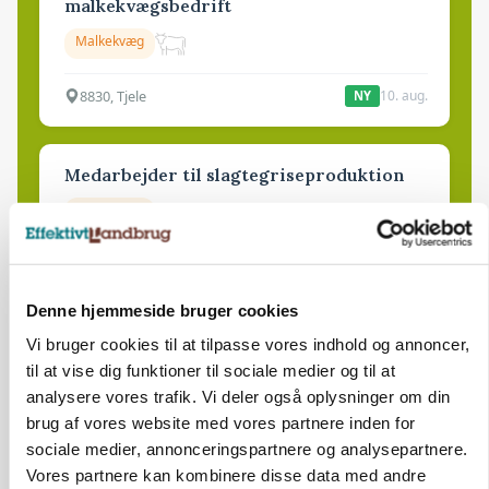
malkekvægsbedrift
Malkekvæg
8830, Tjele
10. aug.
NY
Medarbejder til slagtegriseproduktion
Slagtegrise
4261, Dalmose
10. aug.
NY
Denne hjemmeside bruger cookies
Vi bruger cookies til at tilpasse vores indhold og annoncer,
Afdelingsansvarlig for klimastald
til at vise dig funktioner til sociale medier og til at
analysere vores trafik. Vi deler også oplysninger om din
Klimastald
brug af vores website med vores partnere inden for
sociale medier, annonceringspartnere og analysepartnere.
Vores partnere kan kombinere disse data med andre
6100, Haderslev
10. aug.
NY