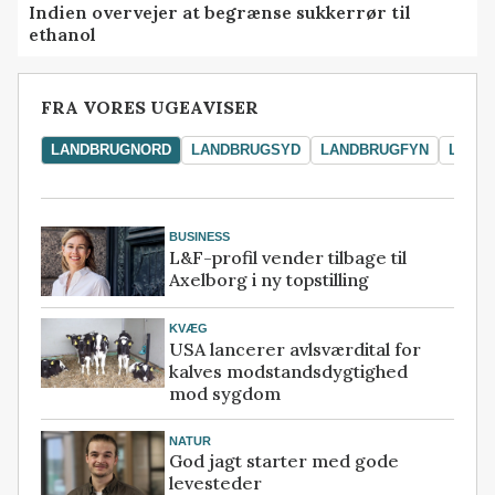
Indien overvejer at begrænse sukkerrør til
ethanol
FRA VORES UGEAVISER
LANDBRUGNORD
LANDBRUGSYD
LANDBRUGFYN
LAND
BUSINESS
L&F-profil vender tilbage til
Axelborg i ny topstilling
KVÆG
USA lancerer avlsværdital for
kalves modstandsdygtighed
mod sygdom
NATUR
God jagt starter med gode
levesteder