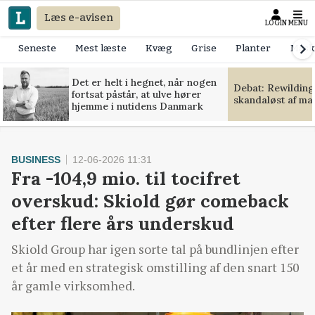
Læs e-avisen
LOGIN
MENU
Seneste
Mest læste
Kvæg
Grise
Planter
Mask
Det er helt i hegnet, når nogen
Debat: Rewilding
fortsat påstår, at ulve hører
skandaløst af m
hjemme i nutidens Danmark
BUSINESS
12-06-2026 11:31
Fra -104,9 mio. til tocifret
overskud: Skiold gør comeback
efter flere års underskud
Skiold Group har igen sorte tal på bundlinjen efter
et år med en strategisk omstilling af den snart 150
år gamle virksomhed.