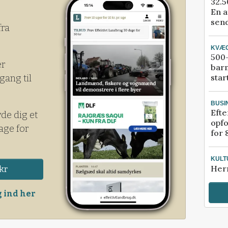
32.5
En a
send
fra
KVÆ
500-
er
bar
star
gang til
BUSI
Efte
yde dig et
opfo
age for
for 
KULT
Her
kr
 ind her