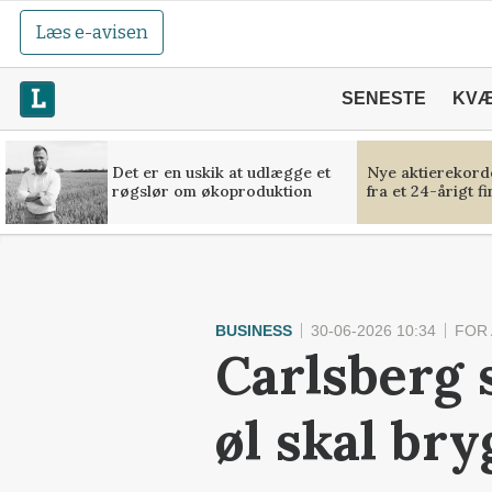
Læs e-avisen
SENESTE
KV
Det er en uskik at udlægge et
Nye aktierekorde
røgslør om økoproduktion
fra et 24-årigt f
BUSINESS
30-06-2026 10:34
FOR
Carlsberg s
øl skal br