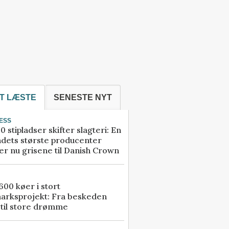
T LÆSTE
SENESTE NYT
ESS
0 stipladser skifter slagteri: En
ndets største producenter
r nu grisene til Danish Crown
00 køer i stort
arksprojekt: Fra beskeden
 til store drømme