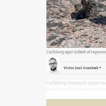
Carlsberg øger indkøb af regenerat
Victor Juul Grønbæk
Carlsberg Danmark tager endn
halvdelen af råvarerne i kon
regenerative principper i 203