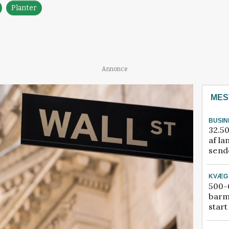
Planter
Annonce
MES
BUSIN
32.50
af la
sende
KVÆG
500-6
barm
start