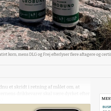
ivt korn, mens DLG og Frej efterlyser flere aftagere og certi
u et skridt i retning af målet om, at
cernens drikkevarer skal være dyrket efter
MES
2.
BUSI