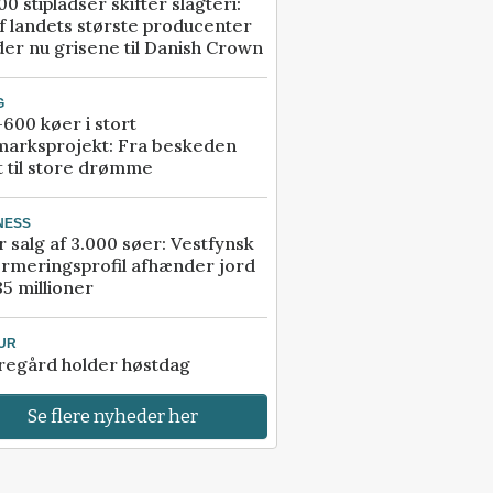
00 stipladser skifter slagteri:
f landets største producenter
er nu grisene til Danish Crown
G
600 køer i stort
marksprojekt: Fra beskeden
t til store drømme
NESS
r salg af 3.000 søer: Vestfynsk
rmeringsprofil afhænder jord
85 millioner
UR
regård holder høstdag
Se flere nyheder her