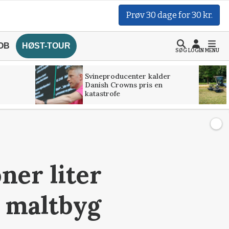
Prøv 30 dage for 30 kr.
OB
HØST-TOUR
SØG
LOGIN
MENU
Svineproducenter kalder
Danish Crowns pris en
katastrofe
ner liter
v maltbyg