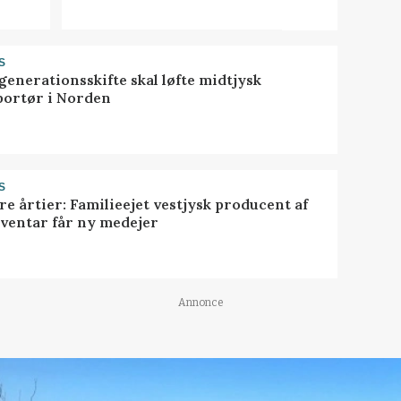
S
generationsskifte skal løfte midtjysk
portør i Norden
S
ire årtier: Familieejet vestjysk producent af
nventar får ny medejer
Annonce