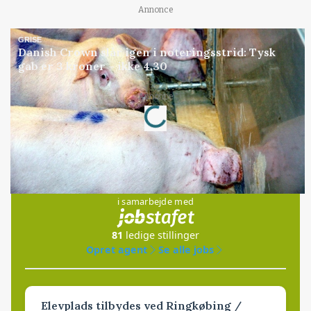
Annonce
GRISE
Danish Crown slår igen i noteringsstrid: Tysk
gab er 3 kroner – ikke 4,30
Annonce
Loading...
Jobs
i samarbejde med
81
ledige stillinger
Opret agent
Se alle jobs
Elevplads tilbydes ved Ringkøbing /