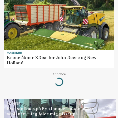
MASKINER
Krone åbner XDisc for John Deere og New
Holland
Annonce
Loading...
PLANTER
Kvælstofkaos på Fyn lammer landmænds
såplaner: - Jeg føler mig pisset på