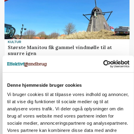
KULTUR
Største Manitou fik gammel vindmølle til at
snurre igen
ANNONCE
Der kan være penge gemt, i foderstrategien
Denne hjemmeside bruger cookies
Vi bruger cookies til at tilpasse vores indhold og annoncer,
BUSINESS
Lokalt generationsskifte skal løfte
til at vise dig funktioner til sociale medier og til at
midtjysk siloimportør i Norden
analysere vores trafik. Vi deler også oplysninger om din
brug af vores website med vores partnere inden for
sociale medier, annonceringspartnere og analysepartnere.
BUSINESS
Efter fire årtier: Familieejet
Vores partnere kan kombinere disse data med andre
vestjysk producent af