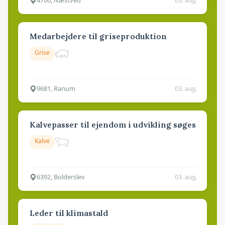
4700, Næstved
03. aug.
Medarbejdere til griseproduktion
Grise
9681, Ranum
03. aug.
Kalvepasser til ejendom i udvikling søges
Kalve
6392, Bolderslev
03. aug.
Leder til klimastald