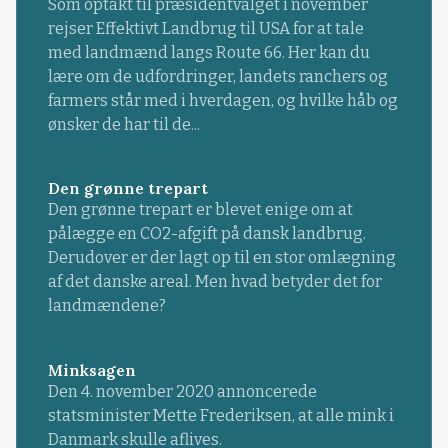
Som optakt til præsidentvalget i november
rejser Effektivt Landbrug til USA for at tale
med landmænd langs Route 66. Her kan du
lære om de udfordringer, landets ranchers og
farmers står med i hverdagen, og hvilke håb og
ønsker de har til de...
Den grønne trepart
Den grønne trepart er blevet enige om at
pålægge en CO2-afgift på dansk landbrug.
Derudover er der lagt op til en stor omlægning
af det danske areal. Men hvad betyder det for
landmændene?
Minksagen
Den 4. november 2020 annoncerede
statsminister Mette Frederiksen, at alle mink i
Danmark skulle aflives.