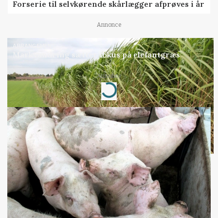
Forserie til selvkørende skårlægger afprøves i år
Annonce
ARRANGEMENT
Markvandring sætter fokus på elefantgræs
Annonce
Loading...