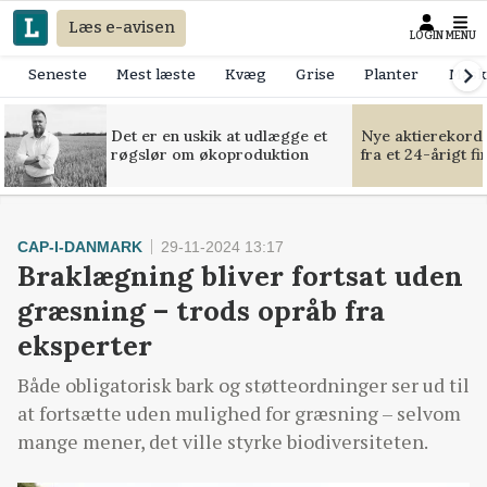
Læs e-avisen
LOGIN
MENU
Seneste
Mest læste
Kvæg
Grise
Planter
Mask
Det er en uskik at udlægge et
Nye aktierekorde
røgslør om økoproduktion
fra et 24-årigt f
CAP-I-DANMARK
29-11-2024 13:17
Braklægning bliver fortsat uden
græsning – trods opråb fra
eksperter
Både obligatorisk bark og støtteordninger ser ud til
at fortsætte uden mulighed for græsning – selvom
mange mener, det ville styrke biodiversiteten.