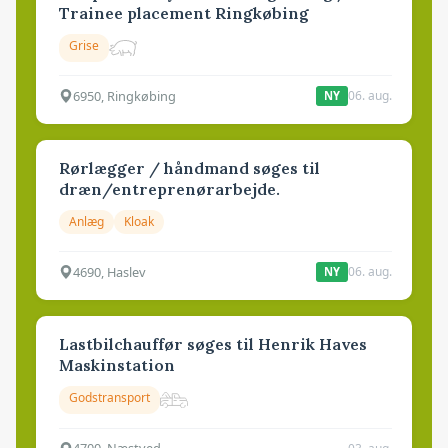
Trainee placement Ringkøbing
Grise
6950, Ringkøbing
06. aug.
NY
Rørlægger / håndmand søges til
dræn/entreprenørarbejde.
Anlæg
Kloak
4690, Haslev
06. aug.
NY
Lastbilchauffør søges til Henrik Haves
Maskinstation
Godstransport