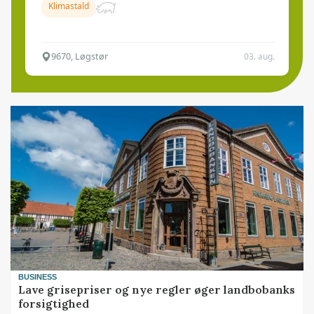
Klimastald
9670, Løgstør
03. aug.
BUSINESS
Lave grisepriser og nye regler øger landbobanks
forsigtighed