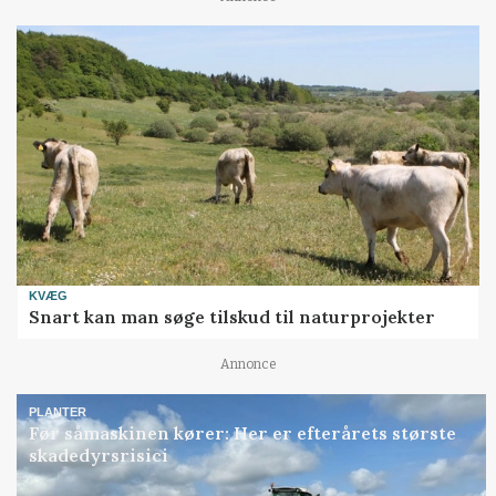
KVÆG
Snart kan man søge tilskud til naturprojekter
Annonce
PLANTER
Før såmaskinen kører: Her er efterårets største
skadedyrsrisici