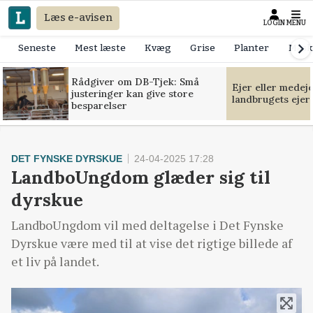
Læs e-avisen
LOGIN
MENU
Seneste
Mest læste
Kvæg
Grise
Planter
Mask
Rådgiver om DB-Tjek: Små
Ejer eller medej
justeringer kan give store
landbrugets ejer
besparelser
DET FYNSKE DYRSKUE
24-04-2025 17:28
LandboUngdom glæder sig til
dyrskue
LandboUngdom vil med deltagelse i Det Fynske
Dyrskue være med til at vise det rigtige billede af
et liv på landet.