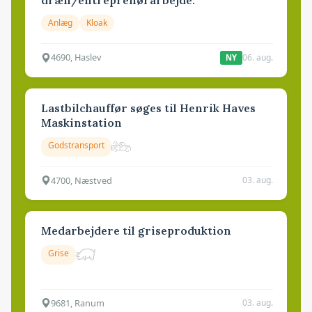
Anlæg
Kloak
4690, Haslev
06. aug.
NY
Lastbilchauffør søges til Henrik Haves
Maskinstation
Godstransport
4700, Næstved
03. aug.
Medarbejdere til griseproduktion
Grise
9681, Ranum
03. aug.