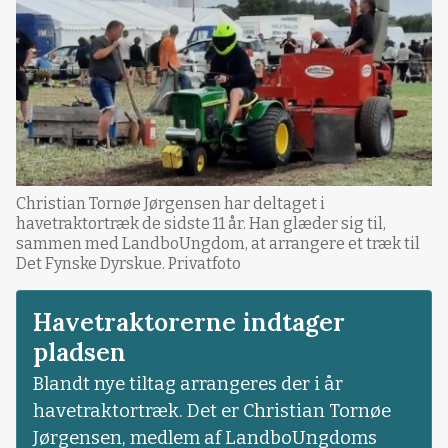
Christian Tornøe Jørgensen har deltaget i
havetraktortræk de sidste 11 år. Han glæder sig til,
sammen med LandboUngdom, at arrangere et træk til
Det Fynske Dyrskue. Privatfoto
Havetraktorerne indtager
pladsen
Blandt nye tiltag arrangeres der i år
havetraktortræk. Det er Christian Tornøe
Jørgensen, medlem af LandboUngdoms