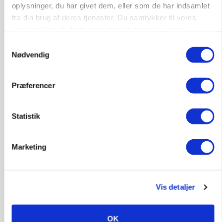
oplysninger, du har givet dem, eller som de har indsamlet
fra din brug af deres tjenester. Du samtykker til vores
cookies, hvis du fortsætter med at anvende vores
hjemmeside.
Samtykkevalg
Nødvendig
Præferencer
MASKINER
Forserie til selvkørende skårlægger afprøves i år
Statistik
Annonce
Marketing
PLANTER
HØST-TOUR
18 montører står klar i høsten: Sådan holder PN
Maskiner landmænd i gang
Vis detaljer
Loading...
Annonce
OK