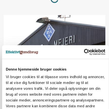
Denne hjemmeside bruger cookies
KULTUR
Vi bruger cookies til at tilpasse vores indhold og annoncer,
Tæller Aabybro Mejeri og Axel Månsson: 21
til at vise dig funktioner til sociale medier og til at
fødevareproducenter indstillet til pris
analysere vores trafik. Vi deler også oplysninger om din
brug af vores website med vores partnere inden for
Annonce
sociale medier, annonceringspartnere og analysepartnere.
Vores partnere kan kombinere disse data med andre