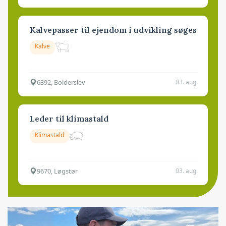
Kalvepasser til ejendom i udvikling søges
Kalve
6392, Bolderslev
03. aug.
Leder til klimastald
Klimastald
9670, Løgstør
03. aug.