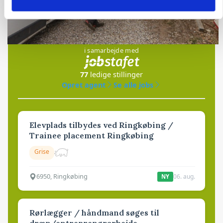
Jobs
i samarbejde med
77
ledige stillinger
Opret agent
Se alle jobs
Elevplads tilbydes ved Ringkøbing /
Trainee placement Ringkøbing
Grise
6950, Ringkøbing
06. aug.
NY
Rørlægger / håndmand søges til
dræn/entreprenørarbejde.