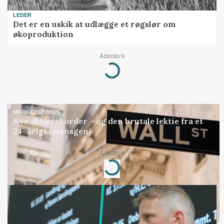
LEDER
Det er en uskik at udlægge et røgslør om
økoproduktion
Annonce
Loading...
MARKEDSFOKUS
Nye aktierekorder – og den brutale lektie fra et
24-årigt finansgeni
Annonce
Loading...