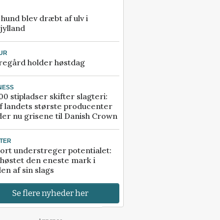
e hund blev dræbt af ulv i
jylland
UR
regård holder høstdag
NESS
00 stipladser skifter slagteri:
f landets største producenter
er nu grisene til Danish Crown
TER
ort understreger potentialet:
høstet den eneste mark i
en af sin slags
Se flere nyheder her