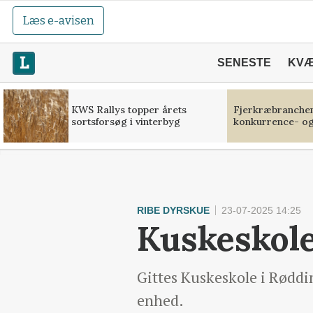
Læs e-avisen
SENESTE
KV
KWS Rallys topper årets
Fjerkræbranchen:
sortsforsøg i vinterbyg
konkurrence- og
RIBE DYRSKUE
23-07-2025 14:25
Kuskeskole
Gittes Kuskeskole i Røddin
enhed.