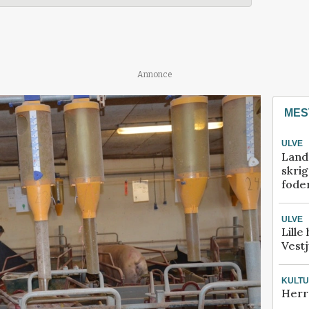
Annonce
MES
ULVE
Land
skrig
fode
ULVE
Lille
Vestj
KULT
Herr