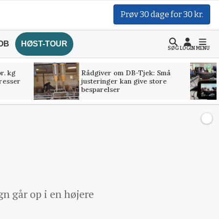
Prøv 30 dage for 30 kr.
OB
HØST-TOUR
SØG
LOGIN
MENU
r. kg
Rådgiver om DB-Tjek: Små
presser
justeringer kan give store
besparelser
gn går op i en højere