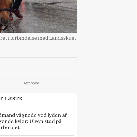
eret i forbindelse med Landsskuet
Annonce
T LÆSTE
dmand vågnede ved lyden af
gende kvier: Ulven stod på
erbordet