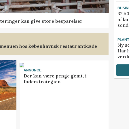
BUSIN
32.50
af la
teringer kan give store besparelser
sende
PLAN
Ny so
 menuen hos københavnsk restaurantkæde
Har 
verde
ANNONCE
Der kan være penge gemt, i
foderstrategien