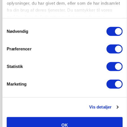
oplysninger, du har givet dem, eller som de har indsamlet
fra din brug af deres tjenester. Du samtykker til vores
cookies, hvis du fortsætter med at anvende vores
Leder til klimastald
hjemmeside.
Samtykkevalg
Klimastald
Nødvendig
Præferencer
9670, Løgstør
03. aug.
Statistik
Marketing
Vis detaljer
OK