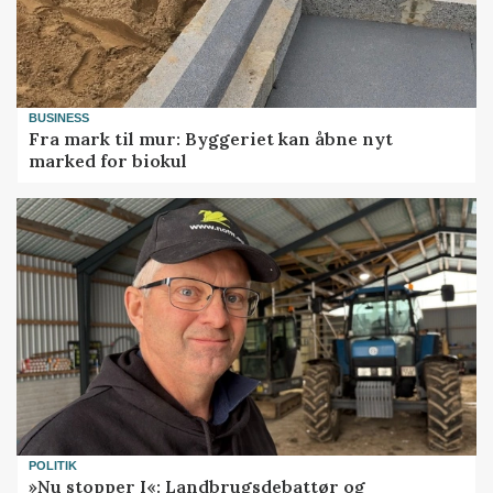
BUSINESS
Fra mark til mur: Byggeriet kan åbne nyt
marked for biokul
POLITIK
»Nu stopper I«: Landbrugsdebattør og