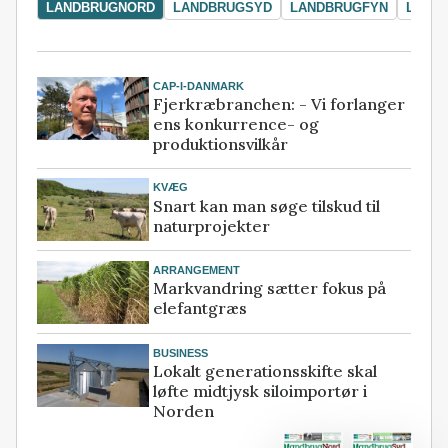
LANDBRUGNORD
LANDBRUGSYD
LANDBRUGFYN
LAND
CAP-I-DANMARK
Fjerkræbranchen: - Vi forlanger
ens konkurrence- og
produktionsvilkår
KVÆG
Snart kan man søge tilskud til
naturprojekter
ARRANGEMENT
Markvandring sætter fokus på
elefantgræs
BUSINESS
Lokalt generationsskifte skal
løfte midtjysk siloimportør i
Norden