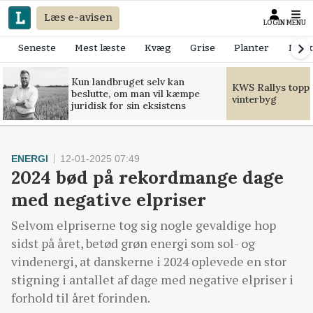
Læs e-avisen
LOGIN
MENU
Seneste
Mest læste
Kvæg
Grise
Planter
Mask
Kun landbruget selv kan
KWS Rallys toppe
beslutte, om man vil kæmpe
vinterbyg
juridisk for sin eksistens
ENERGI
12-01-2025 07:49
2024 bød på rekordmange dage
med negative elpriser
Selvom elpriserne tog sig nogle gevaldige hop
sidst på året, betød grøn energi som sol- og
vindenergi, at danskerne i 2024 oplevede en stor
stigning i antallet af dage med negative elpriser i
forhold til året forinden.