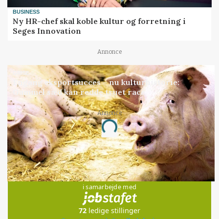
BUSINESS
Ny HR-chef skal koble kultur og forretning i
Seges Innovation
Annonce
GRISE
Engang eksportsucces – nu kulturhistorie:
Gammel sæd kan redde truet race
Annonce
Loading...
Jobs
i samarbejde med
72
ledige stillinger