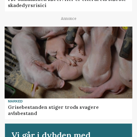
skadedyrsrisici
Annonce
MARKED
Grisebestanden stiger trods svagere
avlsbestand
Vi går i dybden med...