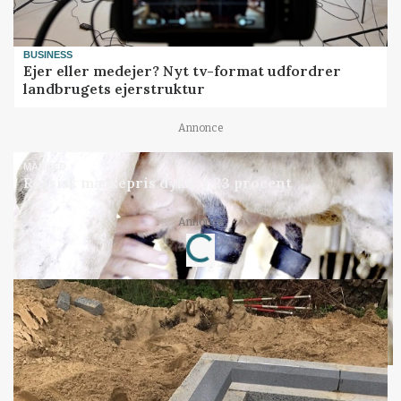
BUSINESS
Ejer eller medejer? Nyt tv-format udfordrer
landbrugets ejerstruktur
Annonce
MARKED
Russisk mælkepris dykker 23 procent
Annonce
Loading...