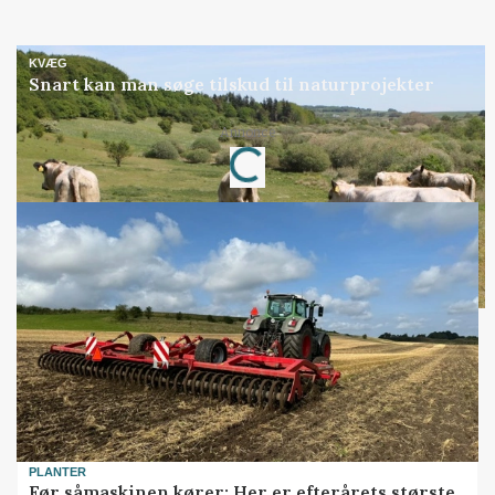
KVÆG
Snart kan man søge tilskud til naturprojekter
Annonce
Loading...
PLANTER
Før såmaskinen kører: Her er efterårets største