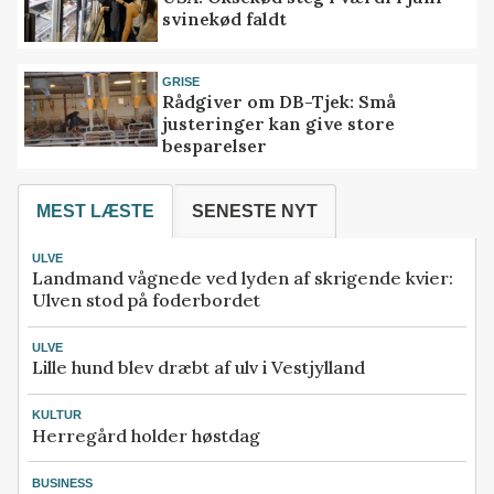
svinekød faldt
GRISE
Rådgiver om DB-Tjek: Små
justeringer kan give store
besparelser
MEST LÆSTE
SENESTE NYT
ULVE
Landmand vågnede ved lyden af skrigende kvier:
Ulven stod på foderbordet
ULVE
Lille hund blev dræbt af ulv i Vestjylland
KULTUR
Herregård holder høstdag
BUSINESS