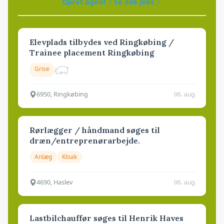
Opret agent
Se alle jobs
Elevplads tilbydes ved Ringkøbing /
Trainee placement Ringkøbing
Grise
6950, Ringkøbing
06. aug.
Rørlægger / håndmand søges til
dræn/entreprenørarbejde.
Anlæg
Kloak
4690, Haslev
06. aug.
Lastbilchauffør søges til Henrik Haves