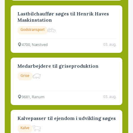
Lastbilchauffør søges til Henrik Haves
Maskinstation
Godstransport
4700, Næstved
03. aug.
Medarbejdere til griseproduktion
Grise
9681, Ranum
03. aug.
Kalvepasser til ejendom i udvikling søges
Kalve