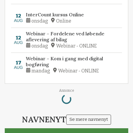
InterCount kursus Online
12
AUG
onsdag
Online
Webinar – Fordelene ved løbende
12
aflevering af bilag
AUG
onsdag
Webinar - ONLINE
Webinar – Kom i gang med digital
17
bogføring
AUG
mandag
Webinar - ONLINE
Loading...
Annonce
NAVNENYT
Se mere navnenyt