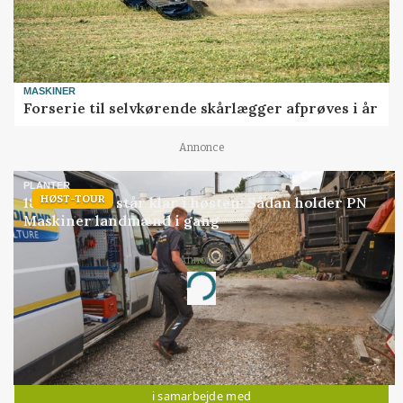
MASKINER
Forserie til selvkørende skårlægger afprøves i år
Annonce
PLANTER
HØST-TOUR
18 montører står klar i høsten: Sådan holder PN
Maskiner landmænd i gang
Annonce
Loading...
Jobs
i samarbejde med