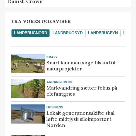
Danish Crown
FRA VORES UGEAVISER
LANDBRUGNORD
LANDBRUGSYD
LANDBRUGFYN
LAND
KVÆG
Snart kan man søge tilskud til
naturprojekter
ARRANGEMENT
Markvandring sætter fokus på
elefantgræs
BUSINESS
Lokalt generationsskifte skal
løfte midtjysk siloimportør i
Norden