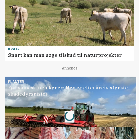
KVÆG
Snart kan man søge tilskud til naturprojekter
Annonce
PLANTER
Før såmaskinen kører: Her er efterårets største
skadedyrsrisici
Loading...
Annonce