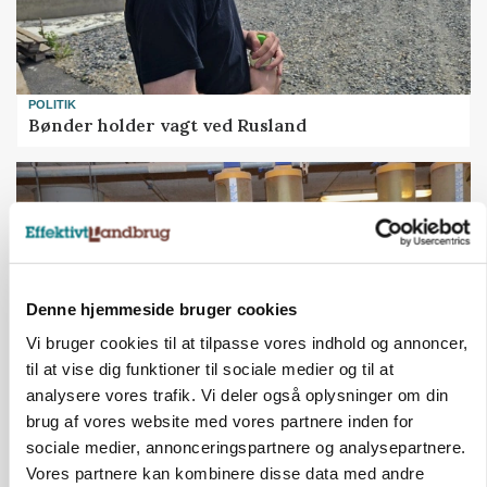
POLITIK
Bønder holder vagt ved Rusland
Denne hjemmeside bruger cookies
Vi bruger cookies til at tilpasse vores indhold og annoncer,
til at vise dig funktioner til sociale medier og til at
analysere vores trafik. Vi deler også oplysninger om din
brug af vores website med vores partnere inden for
GRISE
Rådgiver om DB-Tjek: Små justeringer kan give
sociale medier, annonceringspartnere og analysepartnere.
store besparelser
Vores partnere kan kombinere disse data med andre