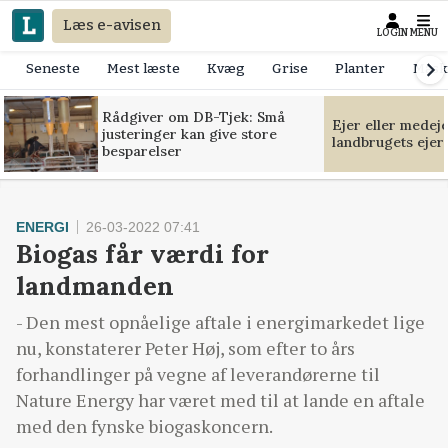
Læs e-avisen
LOGIN
MENU
Seneste
Mest læste
Kvæg
Grise
Planter
Mask
Rådgiver om DB-Tjek: Små
Ejer eller medej
justeringer kan give store
landbrugets ejer
besparelser
ENERGI
26-03-2022 07:41
Biogas får værdi for
landmanden
- Den mest opnåelige aftale i energimarkedet lige
nu, konstaterer Peter Høj, som efter to års
forhandlinger på vegne af leverandørerne til
Nature Energy har været med til at lande en aftale
med den fynske biogaskoncern.