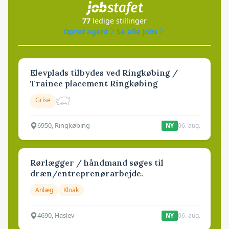
77
ledige stillinger
Opret agent
Se alle jobs
Elevplads tilbydes ved Ringkøbing /
Trainee placement Ringkøbing
Grise
6950, Ringkøbing
06. aug.
NY
Rørlægger / håndmand søges til
dræn/entreprenørarbejde.
Anlæg
Kloak
4690, Haslev
06. aug.
NY