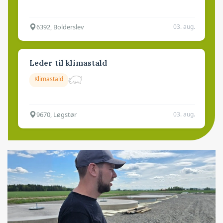
6392, Bolderslev
03. aug.
Leder til klimastald
Klimastald
9670, Løgstør
03. aug.