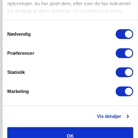
oplysninger, du har givet dem, eller som de har indsamlet
fra din brug af deres tjenester. Du samtykker til vores
cookies, hvis du fortsætter med at anvende vores
hjemmeside.
Samtykkevalg
Nødvendig
Præferencer
Statistik
BUSINESS
Fra mark til mur: Byggeriet kan åbne nyt
Marketing
marked for biokul
Loading...
Annonce
Vis detaljer
OK