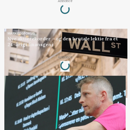
Loading...
Annonce
MARKEDSFOKUS
Nye aktierekorder – og den brutale lektie fra et
24-årigt finansgeni
Loading...
Annonce