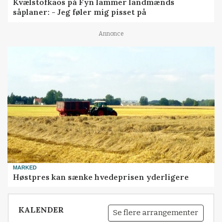
Kvælstofkaos på Fyn lammer landmænds
såplaner: - Jeg føler mig pisset på
Annonce
MARKED
Høstpres kan sænke hvedeprisen yderligere
KALENDER
Se flere arrangementer