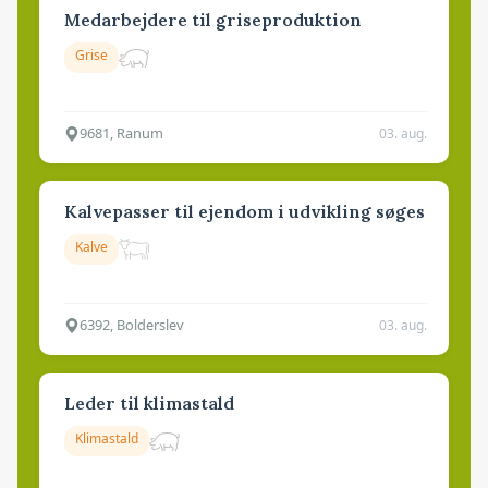
Medarbejdere til griseproduktion
Grise
9681, Ranum
03. aug.
Kalvepasser til ejendom i udvikling søges
Kalve
6392, Bolderslev
03. aug.
Leder til klimastald
Klimastald