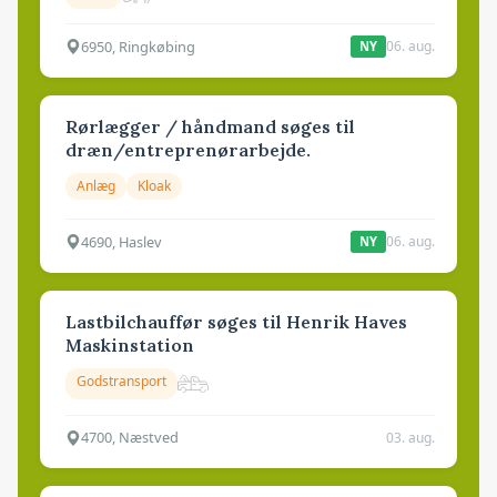
6950, Ringkøbing
06. aug.
NY
Rørlægger / håndmand søges til
dræn/entreprenørarbejde.
Anlæg
Kloak
4690, Haslev
06. aug.
NY
Lastbilchauffør søges til Henrik Haves
Maskinstation
Godstransport
4700, Næstved
03. aug.