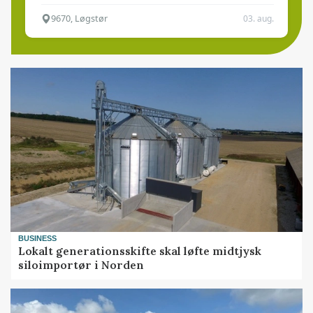
9670, Løgstør
03. aug.
BUSINESS
Lokalt generationsskifte skal løfte midtjysk
siloimportør i Norden