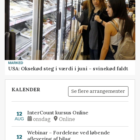
MARKED
USA: Oksekød steg i værdi i juni – svinekød faldt
KALENDER
Se flere arrangementer
InterCount kursus Online
12
AUG
onsdag
Online
Webinar – Fordelene ved løbende
12
aflevering af bilag