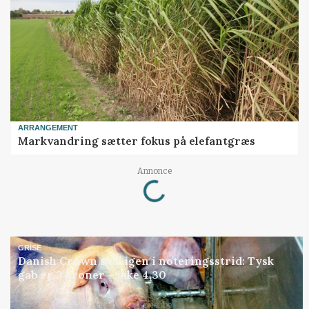
ARRANGEMENT
Markvandring sætter fokus på elefantgræs
Loading...
Annonce
GRISE
Danish Crown slår igen i noteringsstrid: Tysk
gab er 3 kroner – ikke 4,30
Annonce