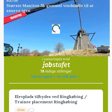
KULTUR
Største Manitou fik gammel vindmølle til at
snurre igen
Annonce
Loading...
Jobs
i samarbejde med
78
ledige stillinger
Opret agent
Se alle jobs
Elevplads tilbydes ved Ringkøbing /
Trainee placement Ringkøbing
Grise