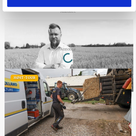
Annonce
LEDER
Det er en uskik at udlægge et røgslør om
økoproduktion
Loading...
Annonce
HØST-TOUR