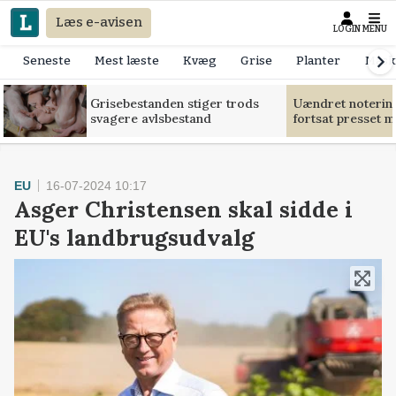
Læs e-avisen
LOGIN
MENU
Seneste
Mest læste
Kvæg
Grise
Planter
Mask
Grisebestanden stiger trods
Uændret notering
svagere avlsbestand
fortsat presset 
EU
16-07-2024 10:17
Asger Christensen skal sidde i
EU's landbrugsudvalg