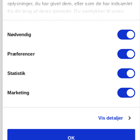
oplysninger, du har givet dem, eller som de har indsamlet
fra din brug af deres tjenester. Du samtykker til vores
MARKED
cookies, hvis du fortsætter med at anvende vores
Uændret notering: Spæde lyspunkter i fortsat
hjemmeside.
presset marked for oksekød
Samtykkevalg
Nødvendig
Annonce
Præferencer
Statistik
Marketing
Vis detaljer
ULVE
Landmand vågnede ved lyden af skrigende kvier:
Ulven stod på foderbordet
OK