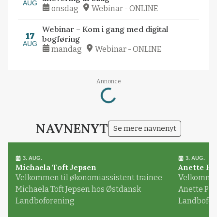
AUG
onsdag
Webinar - ONLINE
Webinar – Kom i gang med digital
17
bogføring
AUG
mandag
Webinar - ONLINE
Loading...
Annonce
NAVNENYT
Se mere navnenyt
3. AUG.
3. AUG.
Michaela Toft Jepsen
Anette Pl
Velkommen til økonomiassistent trainee
Velkommen 
Michaela Toft Jepsen hos Østdansk
Anette Pl
Landboforening
Landbofor