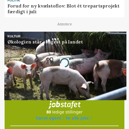
POLITIK
Forud for ny kvælstoflov: Blot ét trepartsprojekt
færdigt i juli
Annonce
KULTUR
Økologien står svagest på landet
Annonce
Loading...
Jobs
i samarbejde med
80
ledige stillinger
Opret agent
Se alle jobs