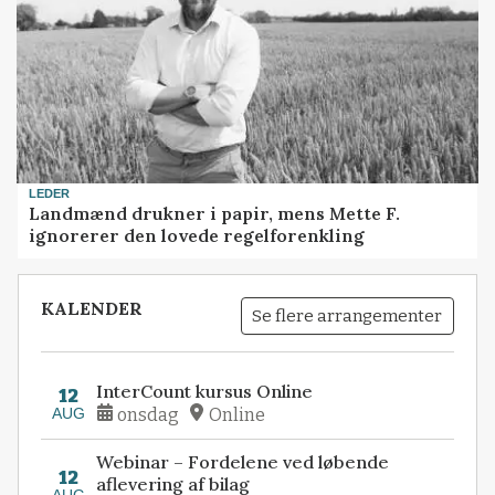
LEDER
Landmænd drukner i papir, mens Mette F.
ignorerer den lovede regelforenkling
KALENDER
Se flere arrangementer
InterCount kursus Online
12
AUG
onsdag
Online
Webinar – Fordelene ved løbende
12
aflevering af bilag
AUG