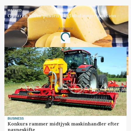
MARKED
Opturen taber pusten på global mejeriauktion
Annonce
Loading...
BUSINESS
Konkurs rammer midtjysk maskinhandler efter
navneskifte