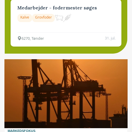
Medarbejder - fodermester søges
Kalve
Grovfoder
6270, Tønder
31. jul.
MARKEDSFOKUS