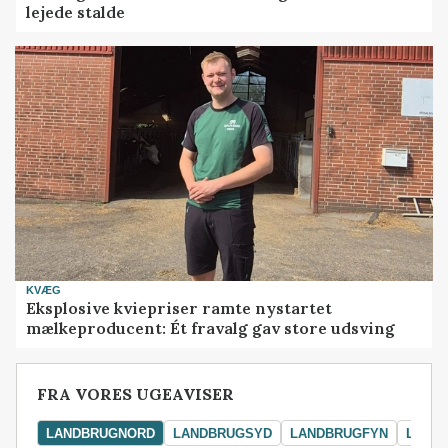
lejede stalde
KVÆG
Eksplosive kviepriser ramte nystartet
mælkeproducent: Ét fravalg gav store udsving
FRA VORES UGEAVISER
LANDBRUGNORD
LANDBRUGSYD
LANDBRUGFYN
LAND