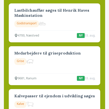
Lastbilchauffør søges til Henrik Haves
Maskinstation
Godstransport
4700, Næstved
03. aug.
NY
Medarbejdere til griseproduktion
Grise
9681, Ranum
03. aug.
NY
Kalvepasser til ejendom i udvikling søges
Kalve