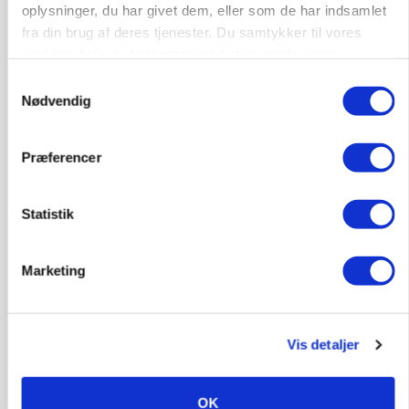
oplysninger, du har givet dem, eller som de har indsamlet
fra din brug af deres tjenester. Du samtykker til vores
BUSINESS
Lave grisepriser og nye regler øger landbobanks
cookies, hvis du fortsætter med at anvende vores
forsigtighed
hjemmeside.
Samtykkevalg
Nødvendig
Annonce
BUSINESS
Præferencer
Grambogård får oksekød på menuen hos
københavnsk restaurantkæde
Statistik
Annonce
Loading...
Marketing
HØST-TOUR
Vis detaljer
OK