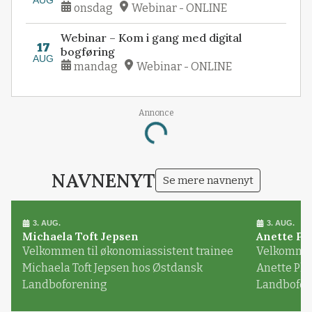
onsdag
Webinar - ONLINE
Webinar – Kom i gang med digital
17
bogføring
AUG
mandag
Webinar - ONLINE
Annonce
Loading...
NAVNENYT
Se mere navnenyt
3. AUG.
3. AUG.
Michaela Toft Jepsen
Anette Pl
Velkommen til økonomiassistent trainee
Velkommen 
Michaela Toft Jepsen hos Østdansk
Anette Pl
Landboforening
Landbofor