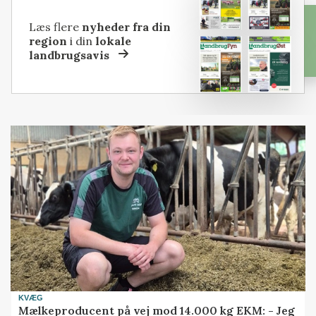
Læs flere
nyheder fra din
region
i din
lokale
landbrugsavis
KVÆG
Mælkeproducent på vej mod 14.000 kg EKM: - Jeg