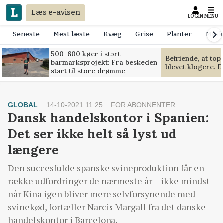
Læs e-avisen
LOGIN
MENU
Seneste
Mest læste
Kvæg
Grise
Planter
Mask
500-600 køer i stort
Befriende, at to
barmarksprojekt: Fra beskeden
blevet klogere. D
start til store drømme
GLOBAL
14-10-2021 11:25
FOR ABONNENTER
Dansk handelskontor i Spanien:
Det ser ikke helt så lyst ud
længere
Den succesfulde spanske svineproduktion får en
række udfordringer de nærmeste år – ikke mindst
når Kina igen bliver mere selvforsynende med
svinekød, fortæller Narcis Margall fra det danske
handelskontor i Barcelona.