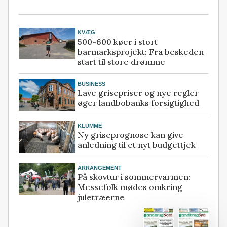
KVÆG
500-600 køer i stort
barmarksprojekt: Fra beskeden
start til store drømme
BUSINESS
Lave grisepriser og nye regler
øger landbobanks forsigtighed
KLUMME
Ny griseprognose kan give
anledning til et nyt budgettjek
ARRANGEMENT
På skovtur i sommervarmen:
Messefolk mødes omkring
juletræerne