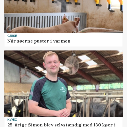
GRISE
Når søerne puster i varmen
KVÆG
25-årige Simon blev selvstændig med 130 køer i