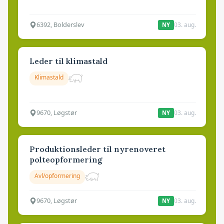
6392, Bolderslev
03. aug.
NY
Leder til klimastald
Klimastald
9670, Løgstør
03. aug.
NY
Produktionsleder til nyrenoveret
polteopformering
Avl/opformering
9670, Løgstør
03. aug.
NY