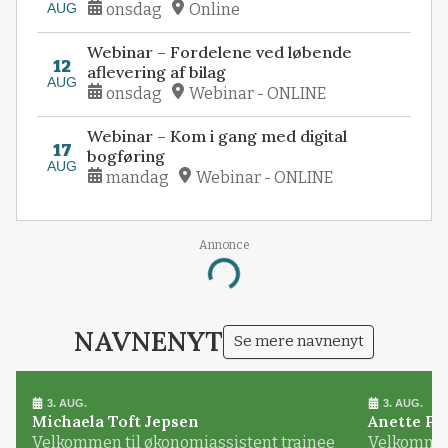
AUG
onsdag
Online
Webinar – Fordelene ved løbende
12
aflevering af bilag
AUG
onsdag
Webinar - ONLINE
Webinar – Kom i gang med digital
17
bogføring
AUG
mandag
Webinar - ONLINE
Annonce
Loading...
NAVNENYT
Se mere navnenyt
3. AUG.
3. AUG.
Michaela Toft Jepsen
Anette Pl
Velkommen til økonomiassistent trainee
Velkommen 