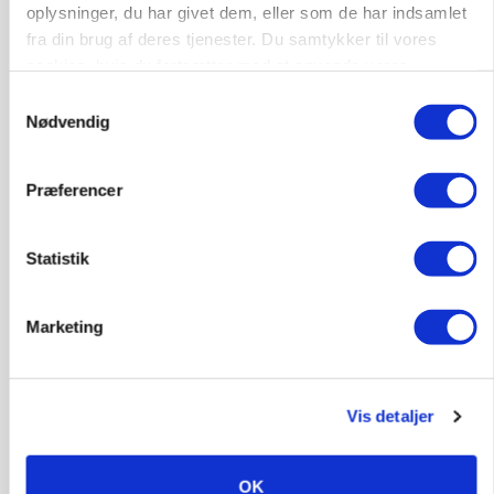
oplysninger, du har givet dem, eller som de har indsamlet
fra din brug af deres tjenester. Du samtykker til vores
cookies, hvis du fortsætter med at anvende vores
KVÆG
hjemmeside.
Samtykkevalg
Snart kan man søge tilskud til naturprojekter
Nødvendig
Annonce
Præferencer
PLANTER
Før såmaskinen kører: Her er efterårets største
skadedyrsrisici
Statistik
Annonce
Loading...
Marketing
Vis detaljer
OK