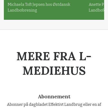
Michaela Toft Jepsen hos Østdansk
Anette Pl
Landboforening
Landbofor
MERE FRA L-
MEDIEHUS
Abonnement
Abonner på dagbladet Effektivt Landbrug eller en af