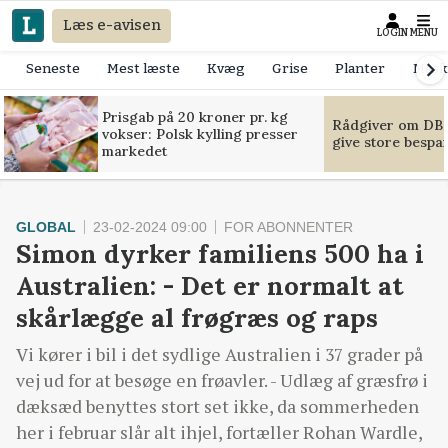
Læs e-avisen
LOGIN
MENU
Seneste
Mest læste
Kvæg
Grise
Planter
Mask
Prisgab på 20 kroner pr. kg
Rådgiver om DB-
vokser: Polsk kylling presser
give store bespa
markedet
GLOBAL
23-02-2024 09:00
FOR ABONNENTER
Simon dyrker familiens 500 ha i
Australien: - Det er normalt at
skårlægge al frøgræs og raps
Vi kører i bil i det sydlige Australien i 37 grader på
vej ud for at besøge en frøavler. - Udlæg af græsfrø i
dæksæd benyttes stort set ikke, da sommerheden
her i februar slår alt ihjel, fortæller Rohan Wardle,