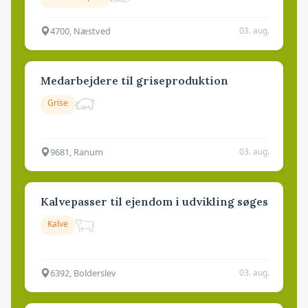
4700, Næstved
03. aug.
Medarbejdere til griseproduktion
Grise
9681, Ranum
03. aug.
Kalvepasser til ejendom i udvikling søges
Kalve
6392, Bolderslev
03. aug.