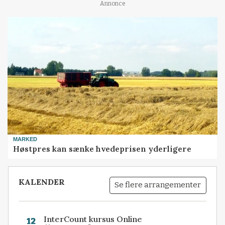
Annonce
MARKED
Høstpres kan sænke hvedeprisen yderligere
KALENDER
Se flere arrangementer
InterCount kursus Online
12