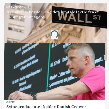
MARKEDSFOKUS
Nye aktierekorder – og den brutale lektie fra et
24-årigt finansgeni
Annonce
Loading...
GRISE
Svineproducenter kalder Danish Crowns