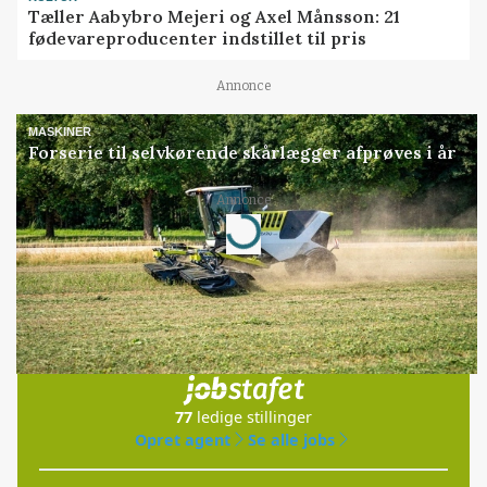
Tæller Aabybro Mejeri og Axel Månsson: 21
fødevareproducenter indstillet til pris
Annonce
MASKINER
Forserie til selvkørende skårlægger afprøves i år
Annonce
Loading...
Jobs
i samarbejde med
77
ledige stillinger
Opret agent
Se alle jobs