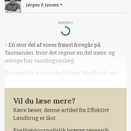
Jørgen P. Jensen
Annonce
Loading...
- En stor del af vores frøavl foregår på
Tasmanien, hvor det regner en del mere, og
mange har vandingsanlæg.
Det fastslår australske Rohan Wardle på vej i
sin bil sammen med Effektivt Landbrugs
udsendte, mens vi kører imellem markerne en
times kørsel uden for Melbourne i det sydligste
Vil du læse mere?
Australien i denne uge.
Kære læser, denne artikel fra Effektivt
Her er ikke store marker som i det vestlige
Landbrug er låst.
Australien – faktisk kunne vi lige så godt køre
Kvalitetsjournalistik kræver research,