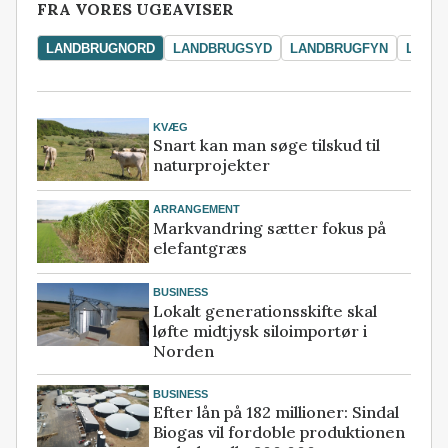
FRA VORES UGEAVISER
LANDBRUGNORD
LANDBRUGSYD
LANDBRUGFYN
LAND
KVÆG
Snart kan man søge tilskud til
naturprojekter
ARRANGEMENT
Markvandring sætter fokus på
elefantgræs
BUSINESS
Lokalt generationsskifte skal
løfte midtjysk siloimportør i
Norden
BUSINESS
Efter lån på 182 millioner: Sindal
Biogas vil fordoble produktionen