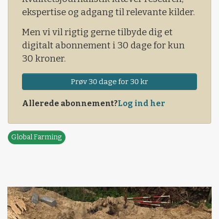
på Sjælland på vej ud for at se frøavl.
ekspertise og adgang til relevante kilder.
Bortset fra én ting.
Men vi vil rigtig gerne tilbyde dig et
digitalt abonnement i 30 dage for kun
30 kroner.
Prøv 30 dage for 30 kr
Allerede abonnement?
Log ind her
Global Farming