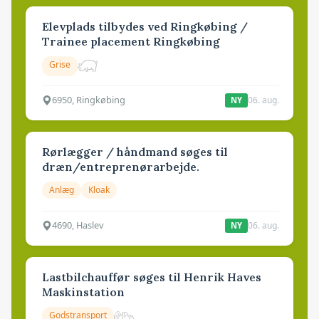
Elevplads tilbydes ved Ringkøbing /
Trainee placement Ringkøbing
Grise
6950, Ringkøbing
06. aug.
NY
Rørlægger / håndmand søges til
dræn/entreprenørarbejde.
Anlæg
Kloak
4690, Haslev
06. aug.
NY
Lastbilchauffør søges til Henrik Haves
Maskinstation
Godstransport