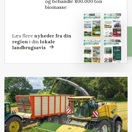
og behandle 800.000 ton
biomasse
Læs flere
nyheder fra din
region
i din
lokale
landbrugsavis