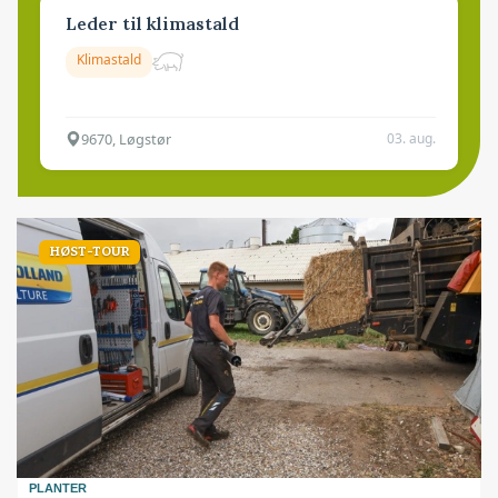
Leder til klimastald
Klimastald
9670, Løgstør
03. aug.
HØST-TOUR
PLANTER