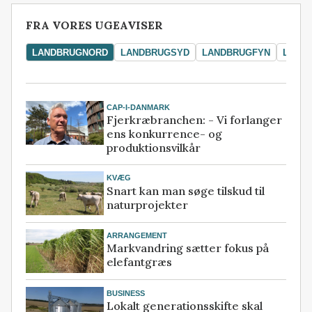
FRA VORES UGEAVISER
LANDBRUGNORD
LANDBRUGSYD
LANDBRUGFYN
LAND
CAP-I-DANMARK
Fjerkræbranchen: - Vi forlanger
ens konkurrence- og
produktionsvilkår
KVÆG
Snart kan man søge tilskud til
naturprojekter
ARRANGEMENT
Markvandring sætter fokus på
elefantgræs
BUSINESS
Lokalt generationsskifte skal