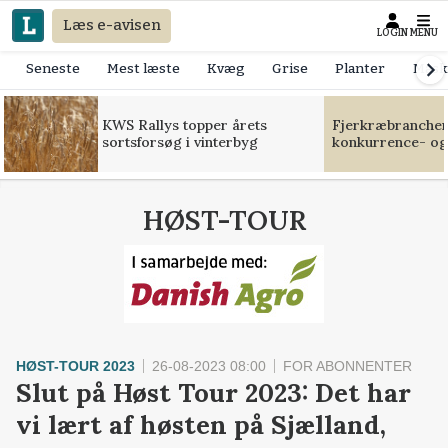
Læs e-avisen
LOGIN
MENU
Seneste
Mest læste
Kvæg
Grise
Planter
Mask
KWS Rallys topper årets
Fjerkræbranchen:
sortsforsøg i vinterbyg
konkurrence- og
HØST-TOUR
HØST-TOUR 2023
26-08-2023 08:00
FOR ABONNENTER
Slut på Høst Tour 2023: Det har
vi lært af høsten på Sjælland,