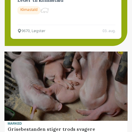
Leder til klimastald
Klimastald
9670, Løgstør
03. aug.
MARKED
Grisebestanden stiger trods svagere