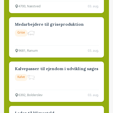
4700, Næstved
03. aug.
Medarbejdere til griseproduktion
Grise
9681, Ranum
03. aug.
Kalvepasser til ejendom i udvikling søges
Kalve
6392, Bolderslev
03. aug.