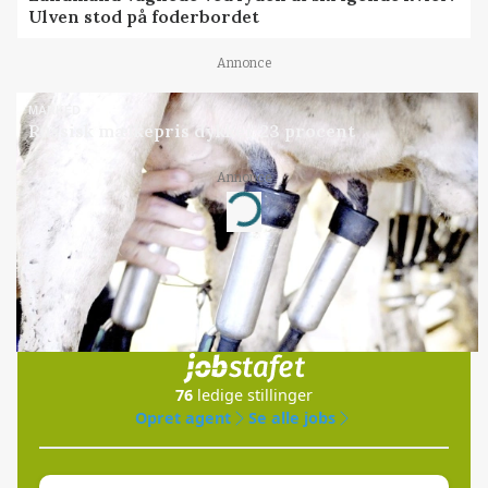
Ulven stod på foderbordet
Annonce
MARKED
Russisk mælkepris dykker 23 procent
Annonce
Loading...
Jobs
i samarbejde med
76
ledige stillinger
Opret agent
Se alle jobs