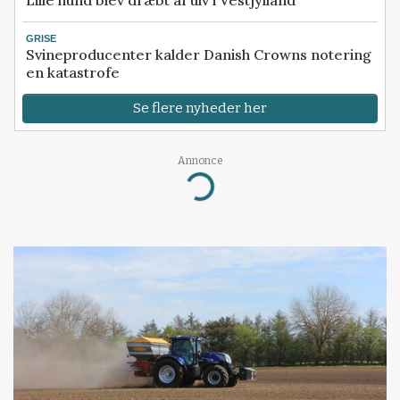
Lille hund blev dræbt af ulv i Vestjylland
GRISE
Svineproducenter kalder Danish Crowns notering
en katastrofe
Se flere nyheder her
Annonce
Loading...