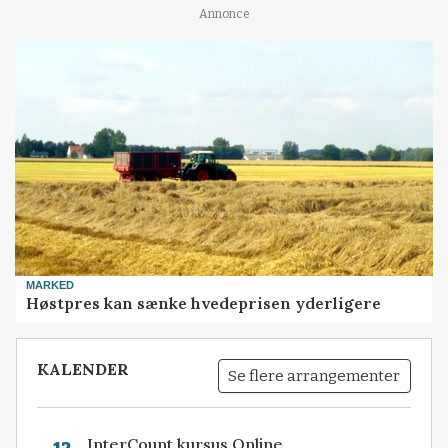
Annonce
MARKED
Høstpres kan sænke hvedeprisen yderligere
KALENDER
Se flere arrangementer
InterCount kursus Online