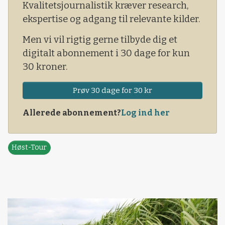
Nord- og Østsjælland har samtidig været ramt
Kvalitetsjournalistik kræver research,
af hagl- og stormskader, der har givet
ekspertise og adgang til relevante kilder.
betydeligt dryssespild i mange marker.
Men vi vil rigtig gerne tilbyde dig et
digitalt abonnement i 30 dage for kun
30 kroner.
Prøv 30 dage for 30 kr
Allerede abonnement?
Log ind her
Høst-Tour