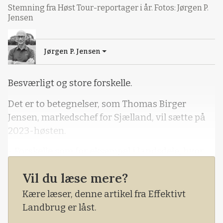
Stemning fra Høst Tour-reportager i år. Fotos: Jørgen P.
Jensen
Jørgen P. Jensen
Besværligt og store forskelle.
Det er to betegnelser, som Thomas Birger
Jensen, markedschef for Sjælland, vil sætte på
2023-høsten.
- Forskelle som for eksempel i landsdele, hvor
Fyn, Sydhavsøerne og Vestsjælland fik relativt
Vil du læse mere?
hurtigt færdighøstet, mens Østsjælland og
Nordsjælland endnu mangler en del – visse
Kære læser, denne artikel fra Effektivt
steder til tre-fire dages høst endnu.
Landbrug er låst.