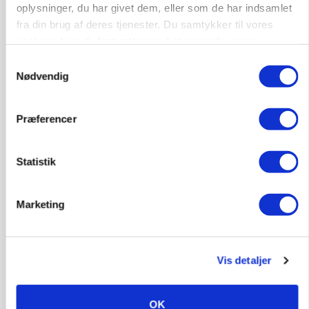
oplysninger, du har givet dem, eller som de har indsamlet
fra din brug af deres tjenester. Du samtykker til vores
KVÆG
cookies, hvis du fortsætter med at anvende vores
Snart kan man søge tilskud til naturprojekter
hjemmeside.
Samtykkevalg
Nødvendig
Annonce
PLANTER
Præferencer
Før såmaskinen kører: Her er efterårets største
skadedyrsrisici
Statistik
Loading...
Annonce
Marketing
Vis detaljer
OK