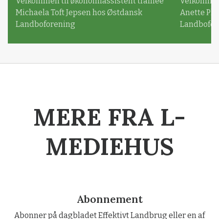
Velkommen til økonomiassistent trainee
Velkommen 
Michaela Toft Jepsen hos Østdansk
Anette Pl
Landboforening
Landbofor
MERE FRA L-
MEDIEHUS
Abonnement
Abonner på dagbladet Effektivt Landbrug eller en af