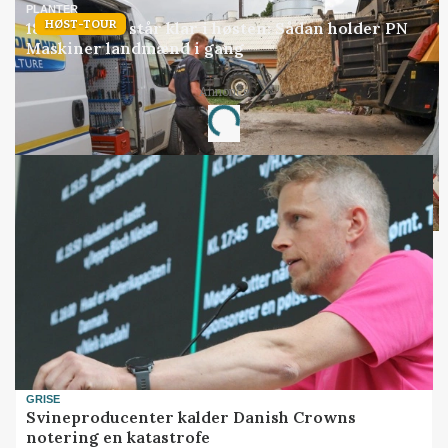
PLANTER
HØST-TOUR
18 montører står klar i høsten: Sådan holder PN
Maskiner landmænd i gang
Loading...
Annonce
GRISE
Svineproducenter kalder Danish Crowns
notering en katastrofe