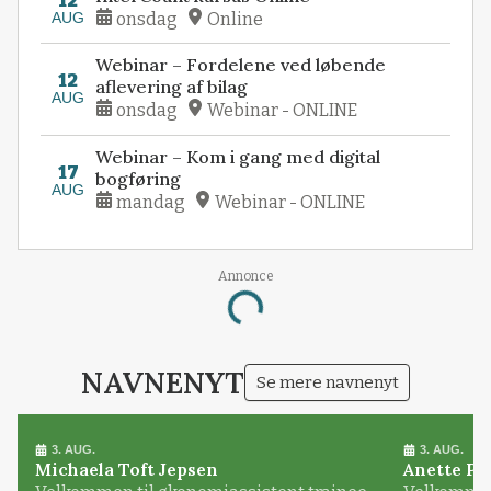
12
AUG
onsdag
Online
Webinar – Fordelene ved løbende
12
aflevering af bilag
AUG
onsdag
Webinar - ONLINE
Webinar – Kom i gang med digital
17
bogføring
AUG
mandag
Webinar - ONLINE
Loading...
Annonce
NAVNENYT
Se mere navnenyt
3. AUG.
3. AUG.
Michaela Toft Jepsen
Anette Pl