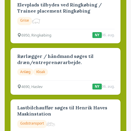
Elevplads tilbydes ved Ringkøbing /
Trainee placement Ringkøbing
Grise
6950, Ringkøbing
06. aug.
NY
Rørlægger / håndmand søges til
dræn/entreprenørarbejde.
Anlæg
Kloak
4690, Haslev
06. aug.
NY
Lastbilchauffør søges til Henrik Haves
Maskinstation
Godstransport