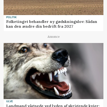
POLITIK
Folketinget behandler ny gødskningslov: Sådan
kan den ændre din bedrift fra 2027
Annonce
ULVE
Landmand vågnede ved lyden af skrigende kvier: