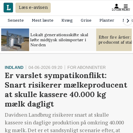
Læs e-avisen
LOGIN
MENU
Seneste
Mest læste
Kvæg
Grise
Planter
Mask
Lokalt generationsskifte skal
Efter fire årtier:
løfte midtjysk siloimportør i
producent af sta
Norden
INDLAND
04-06-2026 09:20
FOR ABONNENTER
Er varslet sympatikonflikt:
Snart risikerer mælkeproducent
at skulle kassere 40.000 kg
mælk dagligt
Davidsen Landbrug risikerer snart at skulle
kassere sin daglige produktion på omkring 40.000
kg mælk. Det er et sandsynligt scenarie efter, at