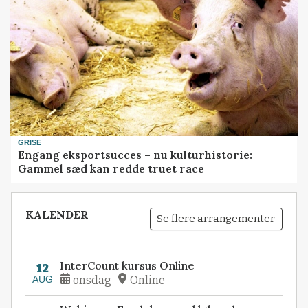
GRISE
Engang eksportsucces – nu kulturhistorie:
Gammel sæd kan redde truet race
KALENDER
Se flere arrangementer
InterCount kursus Online
12
AUG
onsdag
Online