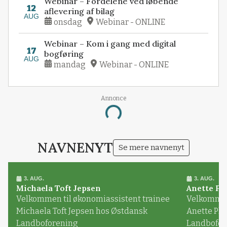
Webinar – Fordelene ved løbende
12
aflevering af bilag
AUG
onsdag
Webinar - ONLINE
Webinar – Kom i gang med digital
17
bogføring
AUG
mandag
Webinar - ONLINE
Annonce
Loading...
NAVNENYT
Se mere navnenyt
3. AUG.
3. AUG.
Michaela Toft Jepsen
Anette Pl
Velkommen til økonomiassistent trainee
Velkommen 
Michaela Toft Jepsen hos Østdansk
Anette Pl
Landboforening
Landbofor