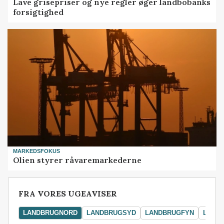
Lave grisepriser og nye regler øger landbobanks
forsigtighed
MARKEDSFOKUS
Olien styrer råvaremarkederne
FRA VORES UGEAVISER
LANDBRUGNORD
LANDBRUGSYD
LANDBRUGFYN
LAND