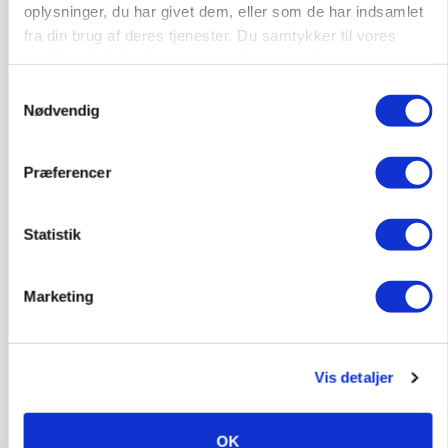
oplysninger, du har givet dem, eller som de har indsamlet
fra din brug af deres tjenester. Du samtykker til vores
cookies, hvis du fortsætter med at anvende vores
hjemmeside.
Samtykkevalg
Nødvendig
BUSINESS
Efter lån på 182 millioner: Sindal Biogas vil
Præferencer
fordoble produktionen og behandle 800.000 ton
biomasse
Statistik
Annonce
KULTUR
Marketing
Kendte brands i fødevareklyngen indstillet til ny
pris
Annonce
Vis detaljer
Loading...
OK