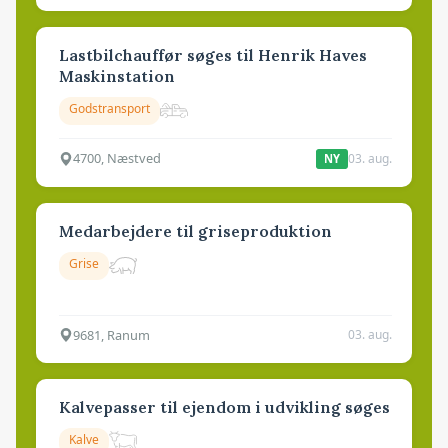
Lastbilchauffør søges til Henrik Haves
Maskinstation
Godstransport
4700, Næstved
03. aug.
NY
Medarbejdere til griseproduktion
Grise
9681, Ranum
03. aug.
Kalvepasser til ejendom i udvikling søges
Kalve