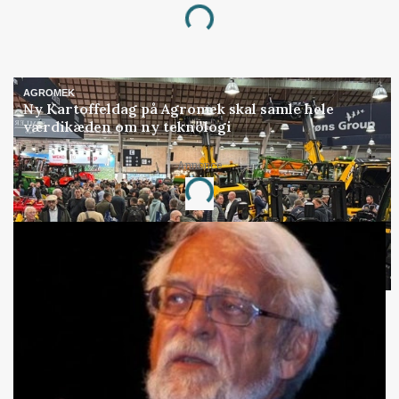
Loading...
AGROMEK
Ny Kartoffeldag på Agromek skal samle hele
værdikæden om ny teknologi
Annonce
Loading...