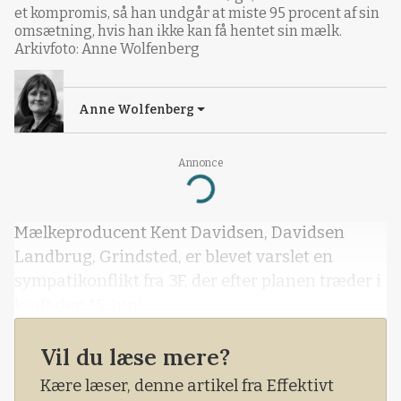
et kompromis, så han undgår at miste 95 procent af sin
omsætning, hvis han ikke kan få hentet sin mælk.
Arkivfoto: Anne Wolfenberg
Anne Wolfenberg
Annonce
Loading...
Mælkeproducent Kent Davidsen, Davidsen
Landbrug, Grindsted, er blevet varslet en
sympatikonflikt fra 3F, der efter planen træder i
kraft den 15. juni.
Vil du læse mere?
Kære læser, denne artikel fra Effektivt