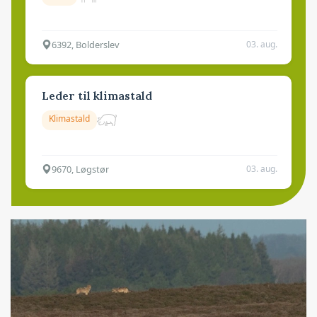
6392, Bolderslev
03. aug.
Leder til klimastald
Klimastald
9670, Løgstør
03. aug.