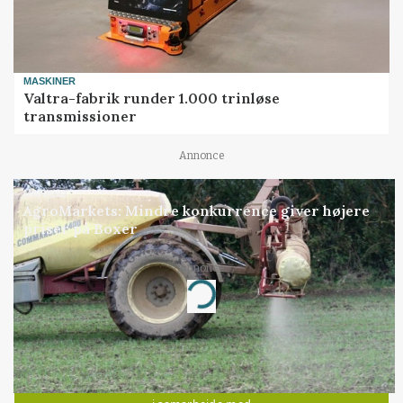
MASKINER
Valtra-fabrik runder 1.000 trinløse
transmissioner
Annonce
MARKED
AgroMarkets: Mindre konkurrence giver højere
priser på Boxer
Annonce
Loading...
Jobs