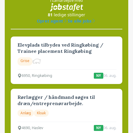
i samarbejde med
81
ledige stillinger
Opret agent
Se alle jobs
Elevplads tilbydes ved Ringkøbing /
Trainee placement Ringkøbing
Grise
6950, Ringkøbing
06. aug.
NY
Rørlægger / håndmand søges til
dræn/entreprenørarbejde.
Anlæg
Kloak
4690, Haslev
06. aug.
NY