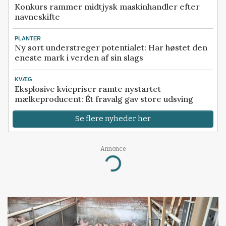
Konkurs rammer midtjysk maskinhandler efter
navneskifte
PLANTER
Ny sort understreger potentialet: Har høstet den
eneste mark i verden af sin slags
KVÆG
Eksplosive kviepriser ramte nystartet
mælkeproducent: Ét fravalg gav store udsving
Se flere nyheder her
Annonce
Loading...