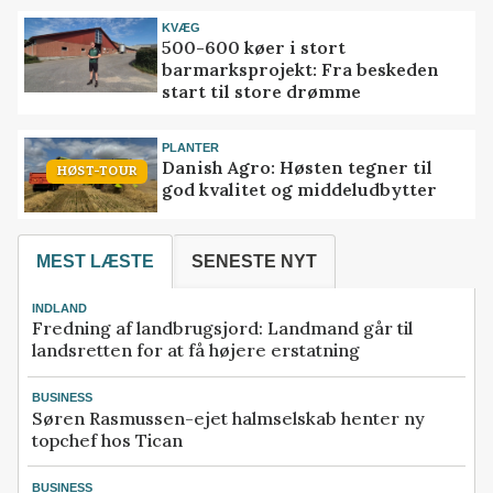
KVÆG
500-600 køer i stort
barmarksprojekt: Fra beskeden
start til store drømme
PLANTER
Danish Agro: Høsten tegner til
HØST-TOUR
god kvalitet og middeludbytter
MEST LÆSTE
SENESTE NYT
INDLAND
Fredning af landbrugsjord: Landmand går til
landsretten for at få højere erstatning
BUSINESS
Søren Rasmussen-ejet halmselskab henter ny
topchef hos Tican
BUSINESS