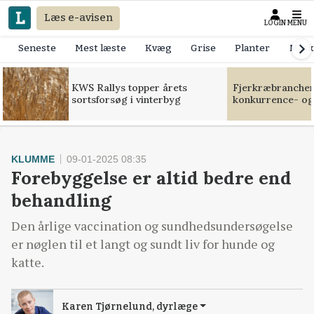
Læs e-avisen
LOGIN
MENU
Seneste
Mest læste
Kvæg
Grise
Planter
Mask
KWS Rallys topper årets
Fjerkræbranchen:
sortsforsøg i vinterbyg
konkurrence- og
KLUMME
09-01-2025 08:35
Forebyggelse er altid bedre end
behandling
Den årlige vaccination og sundhedsundersøgelse
er nøglen til et langt og sundt liv for hunde og
katte.
Karen Tjørnelund, dyrlæge