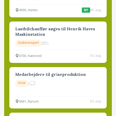
4690, Haslev
06. aug.
NY
Lastbilchauffør søges til Henrik Haves
Maskinstation
Godstransport
4700, Næstved
03. aug.
Medarbejdere til griseproduktion
Grise
9681, Ranum
03. aug.