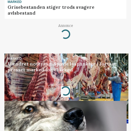
MARKED
Grisebestanden stiger trods svagere
avlsbestand
Annonce
Loading...
MARKED
Uændret notering: Spæde lyspunkter i fortsat
presset marked for oksekød
Annonce
Loading...