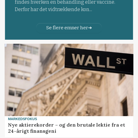
findes hverken en behandling eller vaccine.
Derfor har det vidtrækkende kon...
Se flere emner her
MARKEDSFOKUS
Nye aktierekorder – og den brutale lektie fra et
24-årigt finansgeni