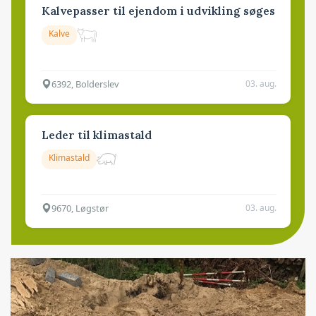
Kalvepasser til ejendom i udvikling søges
Kalve
6392, Bolderslev
03. aug.
Leder til klimastald
Klimastald
9670, Løgstør
03. aug.