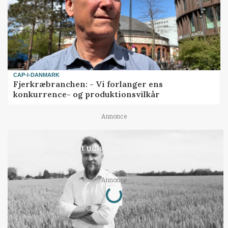
CAP-I-DANMARK
Fjerkræbranchen: - Vi forlanger ens
konkurrence- og produktionsvilkår
Annonce
LEDER
Det er en uskik at udlægge et røgslør om
økoproduktion
Loading...
Annonce