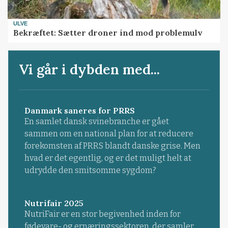
ULVE
Bekræftet: Sætter droner ind mod problemulv
Vi går i dybden med...
Danmark saneres for PRRS
En samlet dansk svinebranche er gået
sammen om en national plan for at reducere
forekomsten af PRRS blandt danske grise. Men
hvad er det egentlig, og er det muligt helt at
udrydde den smitsomme sygdom?
Nutrifair 2025
NutriFair er en stor begivenhed inden for
fødevare- og ernæringssektoren, der samler