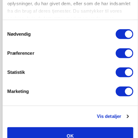
oplysninger, du har givet dem, eller som de har indsamlet
MARKEDSFOKUS
fra din brug af deres tjenester. Du samtykker til vores
Prisgab på 20 kroner pr. kg vokser: Polsk kylling
cookies, hvis du fortsætter med at anvende vores
presser markedet
hjemmeside.
Samtykkevalg
Nødvendig
Præferencer
Statistik
Marketing
BUSINESS
Ejer eller medejer? Nyt tv-format udfordrer
Vis detaljer
landbrugets ejerstruktur
Annonce
OK