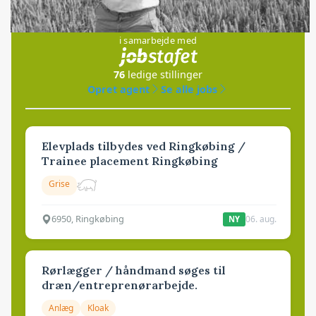
Jobs
i samarbejde med
76
ledige stillinger
Opret agent
Se alle jobs
Elevplads tilbydes ved Ringkøbing /
Trainee placement Ringkøbing
Grise
6950, Ringkøbing
06. aug.
NY
Rørlægger / håndmand søges til
dræn/entreprenørarbejde.
Anlæg
Kloak