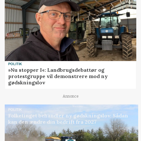
POLITIK
»Nu stopper I«: Landbrugsdebattør og
protestgruppe vil demonstrere mod ny
gødskningslov
Annonce
POLITIK
Folketinget behandler ny gødskningslov: Sådan
kan den ændre din bedrift fra 2027
Annonce