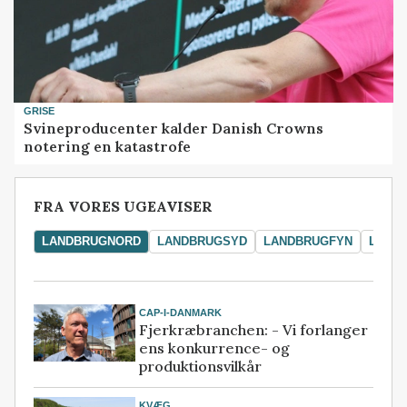
GRISE
Svineproducenter kalder Danish Crowns
notering en katastrofe
FRA VORES UGEAVISER
LANDBRUGNORD
LANDBRUGSYD
LANDBRUGFYN
LAND
CAP-I-DANMARK
Fjerkræbranchen: - Vi forlanger
ens konkurrence- og
produktionsvilkår
KVÆG