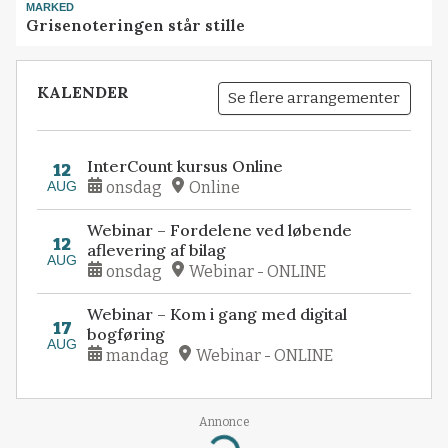
MARKED
Grisenoteringen står stille
KALENDER
Se flere arrangementer
InterCount kursus Online
12
AUG
onsdag
Online
Webinar – Fordelene ved løbende
12
aflevering af bilag
AUG
onsdag
Webinar - ONLINE
Webinar – Kom i gang med digital
17
bogføring
AUG
mandag
Webinar - ONLINE
Annonce