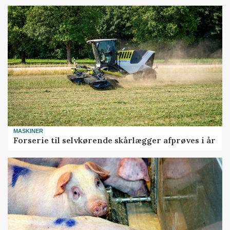
MASKINER
Forserie til selvkørende skårlægger afprøves i år