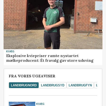
KVÆG
Eksplosive kviepriser ramte nystartet
mælkeproducent: Ét fravalg gav store udsving
FRA VORES UGEAVISER
LANDBRUGNORD
LANDBRUGSYD
LANDBRUGFYN
LAND
KVÆG