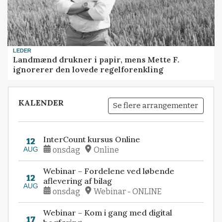
LEDER
Landmænd drukner i papir, mens Mette F.
ignorerer den lovede regelforenkling
KALENDER
Se flere arrangementer
InterCount kursus Online
12
AUG
onsdag
Online
Webinar – Fordelene ved løbende
12
aflevering af bilag
AUG
onsdag
Webinar - ONLINE
Webinar – Kom i gang med digital
17