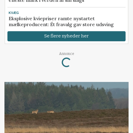
eneste mark i verden af sin slags
KVÆG
Eksplosive kviepriser ramte nystartet
mælkeproducent: Ét fravalg gav store udsving
Se flere nyheder her
Annonce
Loading...