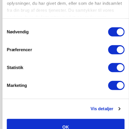
oplysninger, du har givet dem, eller som de har indsamlet
fra din brug af deres tjenester. Du samtykker til vores
cookies, hvis du fortsætter med at anvende vores
hjemmeside.
Samtykkevalg
Nødvendig
LEDER
Præferencer
Befriende, at topredaktør erkender, hun er
blevet klogere. Det kunne vi alle lære af
Loading...
Statistik
Annonce
Marketing
Vis detaljer
OK