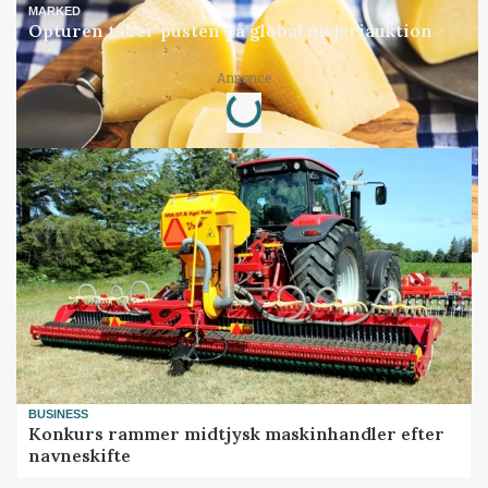
MARKED
Opturen taber pusten på global mejeriauktion
Loading...
Annonce
BUSINESS
Konkurs rammer midtjysk maskinhandler efter
navneskifte