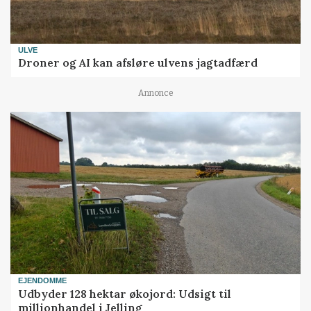
ULVE
Droner og AI kan afsløre ulvens jagtadfærd
Annonce
EJENDOMME
Udbyder 128 hektar økojord: Udsigt til
millionhandel i Jelling