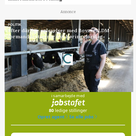
Annonce
POLITIK
Efter dårlige oplevelser med Bovaer: LDM-
formand kritiserer nyt høringsforslag
Annonce
Loading...
Jobs
i samarbejde med
80
ledige stillinger
Opret agent
Se alle jobs