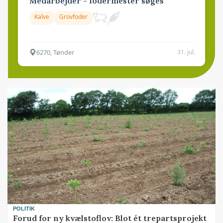
Medarbejder - fodermester søges
Kalve
Grovfoder
6270, Tønder
31. jul.
POLITIK
Forud for ny kvælstoflov: Blot ét trepartsprojekt