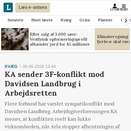
Læs e-avisen
LOGIN
MENU
Seneste
Mest læste
Kvæg
Grise
Planter
Mask
Efter salg af 3.000 søer:
Klimaberegning e
Vestfynsk opformeringsprofil
fjerkræ skal vur
afhænder jord for 85 millioner
KVÆG
08-06-2026 13:44
KA sender 3F-konflikt mod
Davidsen Landbrug i
Arbejdsretten
Flere forbund har varslet sympatikonflikt mod
Davidsen Landbrug. Arbejdsgiverforeningen KA
mener, at konflikten reelt kan lukke
virksomheden, når Arla stopper afhentningen af