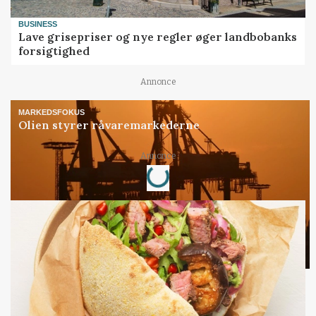
BUSINESS
Lave grisepriser og nye regler øger landbobanks
forsigtighed
Annonce
MARKEDSFOKUS
Olien styrer råvaremarkederne
Loading...
Annonce