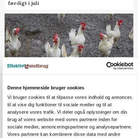
færdigt i juli
Denne hjemmeside bruger cookies
ØKOLOGI
Klimaberegning er ikke nok: Økologisk fjerkræ
Vi bruger cookies til at tilpasse vores indhold og annoncer,
skal vurderes bredere
til at vise dig funktioner til sociale medier og til at
analysere vores trafik. Vi deler også oplysninger om din
brug af vores website med vores partnere inden for
sociale medier, annonceringspartnere og analysepartnere.
Vores partnere kan kombinere disse data med andre