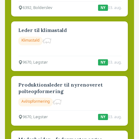
6392, Bolderslev
03. aug.
NY
Leder til klimastald
Klimastald
9670, Løgstør
03. aug.
NY
Produktionsleder til nyrenoveret
polteopformering
Avl/opformering
9670, Løgstør
03. aug.
NY