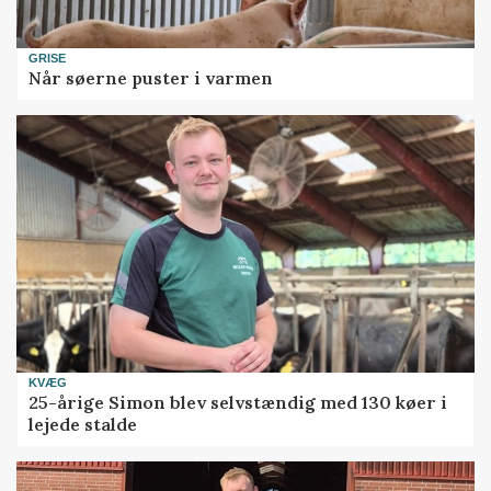
GRISE
Når søerne puster i varmen
KVÆG
25-årige Simon blev selvstændig med 130 køer i
lejede stalde