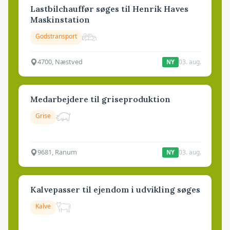
Lastbilchauffør søges til Henrik Haves
Maskinstation
Godstransport
4700, Næstved
03. aug.
NY
Medarbejdere til griseproduktion
Grise
9681, Ranum
03. aug.
NY
Kalvepasser til ejendom i udvikling søges
Kalve