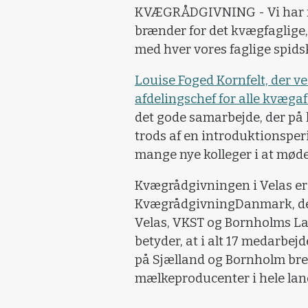
KVÆGRÅDGIVNING - Vi har fået
brænder for det kvægfaglige,
med hver vores faglige spid
Louise Foged Kornfelt, der v
afdelingschef for alle kvæga
det gode samarbejde, der på ko
trods af en introduktionsper
mange nye kolleger i at mødes
Kvægrådgivningen i Velas er f
KvægrådgivningDanmark, der
Velas, VKST og Bornholms L
betyder, at i alt 17 medarbejd
på Sjælland og Bornholm bre
mælkeproducenter i hele lan