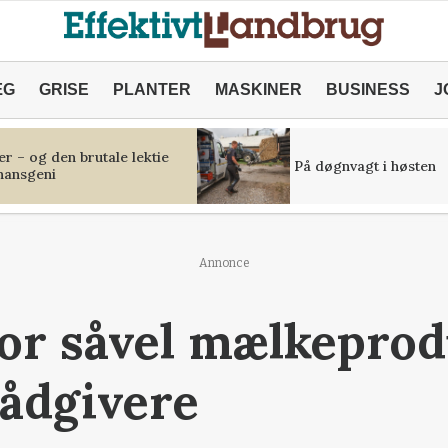
ÆG
GRISE
PLANTER
MASKINER
BUSINESS
J
r – og den brutale lektie
På døgnvagt i høsten
inansgeni
Annonce
for såvel mælkepro
ådgivere