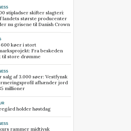
NESS
00 stipladser skifter slagteri:
f landets største producenter
er nu grisene til Danish Crown
G
600 køer i stort
marksprojekt: Fra beskeden
t til store drømme
NESS
r salg af 3.000 søer: Vestfynsk
rmeringsprofil afhænder jord
85 millioner
UR
regård holder høstdag
NESS
kurs rammer midtjysk