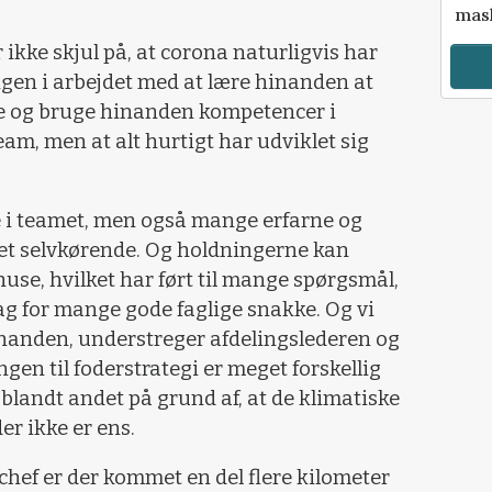
mask
ikke skjul på, at corona naturligvis har
ingen i arbejdet med at lære hinanden at
nde og bruge hinanden kompetencer i
am, men at alt hurtigt har udviklet sig
e i teamet, men også mange erfarne og
get selvkørende. Og holdningerne kan
 huse, hvilket har ført til mange spørgsmål,
g for mange gode faglige snakke. Og vi
inanden, understreger afdelingslederen og
ngen til foderstrategi er meget forskellig
blandt andet på grund af, at de klimatiske
er ikke er ens.
chef er der kommet en del flere kilometer