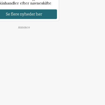
inhandler efter navneskifte
Se flere nyheder her
Annonce