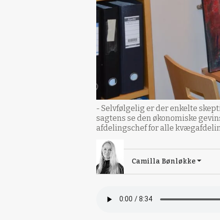
- Selvfølgelig er der enkelte skep
sagtens se den økonomiske gevinst
afdelingschef for alle kvægafdeli
Camilla Bønløkke