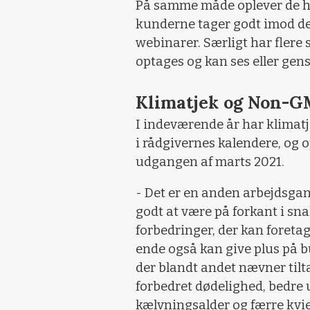
På samme måde oplever de 
kunderne tager godt imod de 
webinarer. Særligt har flere s
optages og kan ses eller gense
Klimatjek og Non-G
I indeværende år har klimatj
i rådgivernes kalendere, og 
udgangen af marts 2021.
- Det er en anden arbejdsgang
godt at være på forkant i 
forbedringer, der kan foretag
ende også kan give plus på b
der blandt andet nævner tilt
forbedret dødelighed, bedre 
kælvningsalder og færre kvie