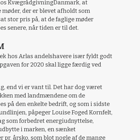
hos KvægrådgivningDanmark, at
møder, der er blevet afholdt som
at stor pris på, at de faglige møder
s senere, når tiden er til det.
M
ek hos Arlas andelshavere især fyldt godt
opgaven for 2020 skal ligge færdig ved
, end vi er vant til. Det har dog været
snakken med landmændene om de
es på den enkelte bedrift, og som i sidste
undlinjen, påpeger Louise Foged Kornfelt,
ag som forbedret energiudnyttelse,
udbytte i marken, en sænket
r pr. årsko, som blot nogle af de mange