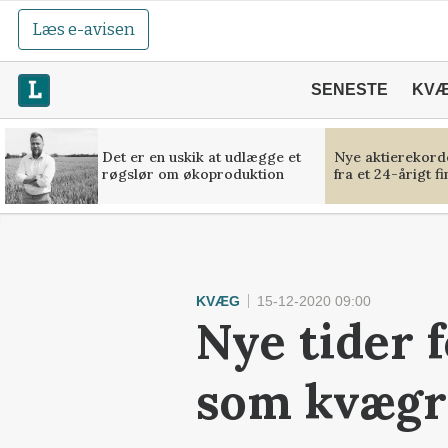
Læs e-avisen
SENESTE
KV
Det er en uskik at udlægge et
Nye aktierekorde
røgslør om økoproduktion
fra et 24-årigt f
KVÆG
15-12-2020 09:00
Nye tider 
som kvægr