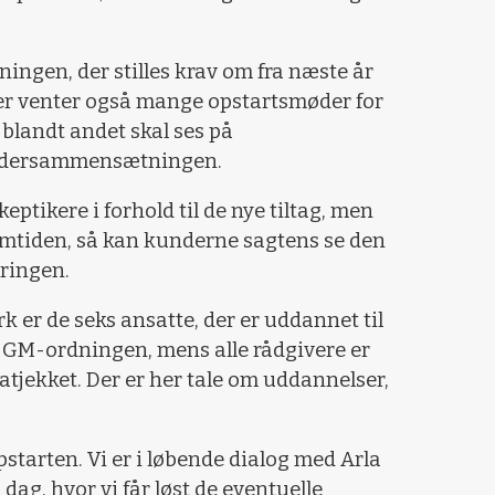
ngen, der stilles krav om fra næste år
Her venter også mange opstartsmøder for
blandt andet skal ses på
fodersammensætningen.
keptikere i forhold til de nye tiltag, men
emtiden, så kan kunderne sagtens se den
ringen.
r de seks ansatte, der er uddannet til
GM-ordningen, mens alle rådgivere er
atjekket. Der er her tale om uddannelser,
 opstarten. Vi er i løbende dialog med Arla
dag, hvor vi får løst de eventuelle