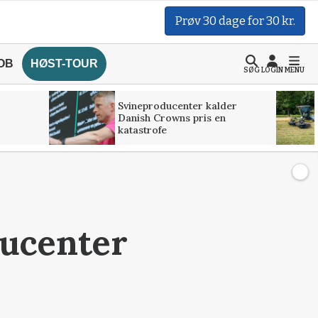
Prøv 30 dage for 30 kr.
OB
HØST-TOUR
SØG
LOGIN
MENU
Svineproducenter kalder
Danish Crowns pris en
katastrofe
ducenter