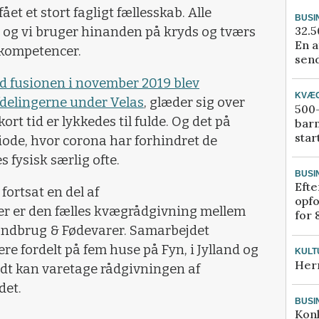
 et stort fagligt fællesskab. Alle
BUSI
32.5
 og vi bruger hinanden på kryds og tværs
En a
skompetencer.
send
ed fusionen i november 2019 blev
KVÆ
fdelingerne under Velas
, glæder sig over
500-
rt tid er lykkedes til fulde. Og det på
bar
star
iode, hvor corona har forhindret de
 fysisk særlig ofte.
BUSI
Efte
ortsat en del af
opfo
 er den fælles kvægrådgivning mellem
for 
andbrug & Fødevarer. Samarbejdet
ere fordelt på fem huse på Fyn, i Jylland og
KULT
Her
dt kan varetage rådgivningen af
det.
BUSI
Kon