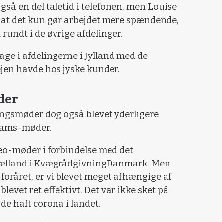
gså en del taletid i telefonen, men Louise
, at det kun gør arbejdet mere spændende,
rundt i de øvrige afdelinger.
age i afdelingerne i Jylland med de
ejen havde hos jyske kunder.
der
ingsmøder dog også blevet yderligere
Teams-møder.
video-møder i forbindelse med det
jælland i KvægrådgivningDanmark. Men
i foråret, er vi blevet meget afhængige af
evet ret effektivt. Det var ikke sket på
de haft corona i landet.