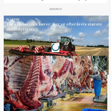
Annonce
PLANTER
Før såmaskinen kører: Her er efterårets største
skadedyrsrisici
Loading...
Annonce