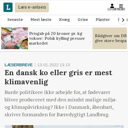
Læs e-avisen
LOGIN
MENU
Seneste
Mest læste
Kvæg
Grise
Planter
Mask
Prisgab på 20 kroner pr. kg
Rådgiver om DB-
vokser: Polsk kylling presser
give store bespa
markedet
LÆSERBREVE
13-01-2022 13:13
En dansk ko eller gris er mest
klimavenlig
Burde politikere ikke arbejde for, at fødevarer
bliver produceret med den mindst mulige miljø-
og klimapåvirkning? Ikke i Danmark, åbenbart,
skriver formanden for Bæredygtigt Landbrug.