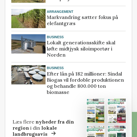
ARRANGEMENT
Markvandring sætter fokus på
elefantgræs
BUSINESS
Lokalt generationsskifte skal
løfte midtjysk siloimportør i
Norden
BUSINESS
Efter lån på 182 millioner: Sindal
Biogas vil fordoble produktionen
og behandle 800.000 ton
biomasse
Læs flere
nyheder fra din
region
i din
lokale
landbrugsavis