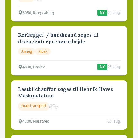
6950, Ringkøbing
06. aug.
NY
Rørlægger / håndmand søges til
dræn/entreprenørarbejde.
Anlæg
Kloak
4690, Haslev
06. aug.
NY
Lastbilchauffør søges til Henrik Haves
Maskinstation
Godstransport
4700, Næstved
03. aug.