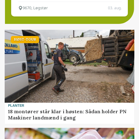
9670, Løgstør
03. aug.
HØST-TOUR
PLANTER
18 montører står klar i høsten: Sådan holder PN
Maskiner landmænd i gang