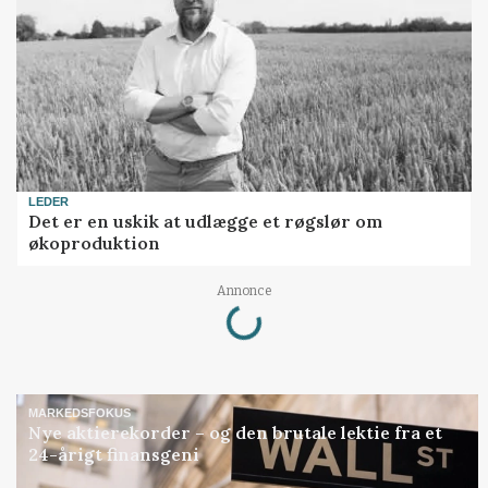
LEDER
Det er en uskik at udlægge et røgslør om
økoproduktion
Loading...
Annonce
MARKEDSFOKUS
Nye aktierekorder – og den brutale lektie fra et
24-årigt finansgeni