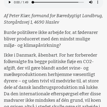
Af Peter Kiær, formand for Bæredygtigt Landbrug,
Storgårdsvej 1, 4690 Haslev
Burde politikere ikke arbejde for, at fødevarer
bliver produceret med den mindst mulige
miljø- og klimapåvirkning?
Ikke i Danmark, åbenbart. For her forbereder
folkevalgte fra begge politiske fløje en CO2-
afgift, der vil gøre blandt andet svine- og
mælkeproduktionen herhjemme væsentligt
dyrere – og uden tvivl vil medvirke til, at store
dele af dansk landbrugsproduktion må lukke.
Da den internationale efterspørgsel efter disse
madvarer ikke mindskes af dén grund, vil koen
og grisen altså i stedet skulle gøre sit arbejde i