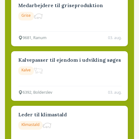
Medarbejdere til griseproduktion
Grise
9681, Ranum
03. aug.
Kalvepasser til ejendom i udvikling søges
Kalve
6392, Bolderslev
03. aug.
Leder til klimastald
Klimastald