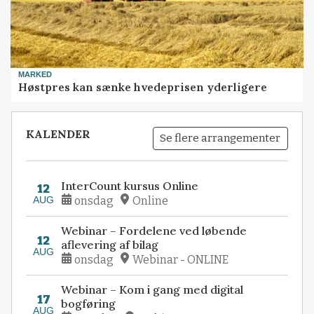
MARKED
Høstpres kan sænke hvedeprisen yderligere
KALENDER
Se flere arrangementer
InterCount kursus Online
12
AUG
onsdag
Online
Webinar – Fordelene ved løbende
12
aflevering af bilag
AUG
onsdag
Webinar - ONLINE
Webinar – Kom i gang med digital
17
bogføring
AUG