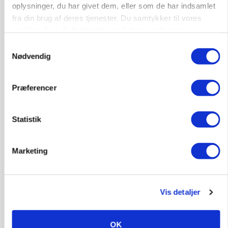
oplysninger, du har givet dem, eller som de har indsamlet
fra din brug af deres tjenester. Du samtykker til vores
cookies, hvis du fortsætter med at anvende vores
GRISE
hjemmeside.
Samtykkevalg
Rådgiver om DB-Tjek: Små justeringer kan give
Nødvendig
store besparelser
Loading...
Annonce
Præferencer
Statistik
Marketing
Vis detaljer
OK