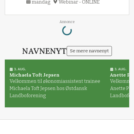
mandag
Webinar - ONLINE
Loading...
Annonce
NAVNENYT
Se mere navnenyt
3. AUG.
3. AUG.
Michaela Toft Jepsen
Anette Pl
Velkommen til økonomiassistent trainee
Velkommen 
Michaela Toft Jepsen hos Østdansk
Anette Pl
Landboforening
Landbofor