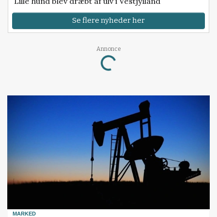
Lille hund blev dræbt af ulv i Vestjylland
Se flere nyheder her
Annonce
Loading...
MARKED