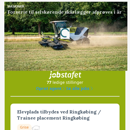
MASKINER
Forserie til selvkørende skårlægger afprøves i år
Annonce
Loading...
Jobs
i samarbejde med
77
ledige stillinger
Opret agent
Se alle jobs
Elevplads tilbydes ved Ringkøbing /
Trainee placement Ringkøbing
Grise