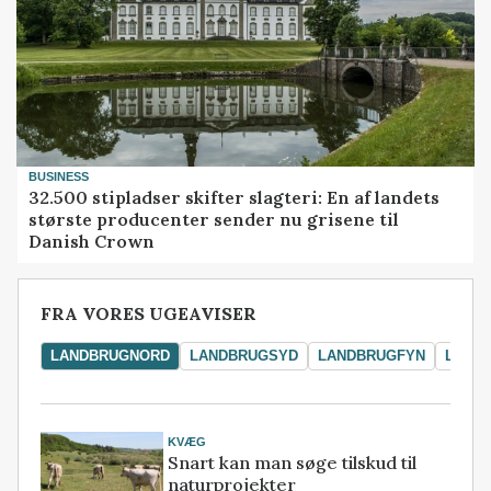
BUSINESS
32.500 stipladser skifter slagteri: En af landets
største producenter sender nu grisene til
Danish Crown
FRA VORES UGEAVISER
LANDBRUGNORD
LANDBRUGSYD
LANDBRUGFYN
LAND
KVÆG
Snart kan man søge tilskud til
naturprojekter