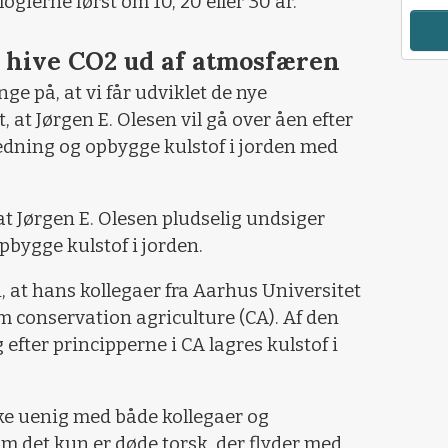
ogierne først om 10, 20 eller 30 år.
 hive CO2 ud af atmosfæren
ge på, at vi får udviklet de nye
, at Jørgen E. Olesen vil gå over åen efter
edning og opbygge kulstof i jorden med
at Jørgen E. Olesen pludselig undsiger
pbygge kulstof i jorden.
, at hans kollegaer fra Aarhus Universitet
 conservation agriculture (CA). Af den
efter principperne i CA lagres kulstof i
ke uenig med både kollegaer og
det kun er døde torsk, der flyder med