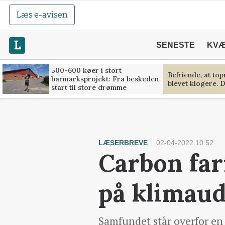
Læs e-avisen
SENESTE
KV
500-600 køer i stort
Befriende, at to
barmarksprojekt: Fra beskeden
blevet klogere. D
start til store drømme
LÆSERBREVE
02-04-2022 10:52
Carbon far
på klimau
Samfundet står overfor en