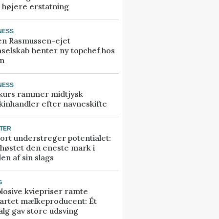
å højere erstatning
NESS
en Rasmussen-ejet
selskab henter ny topchef hos
an
NESS
kurs rammer midtjysk
inhandler efter navneskifte
TER
ort understreger potentialet:
høstet den eneste mark i
en af sin slags
G
losive kviepriser ramte
artet mælkeproducent: Ét
alg gav store udsving