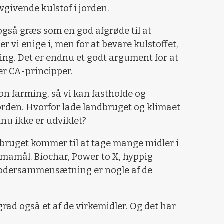
givende kulstof i jorden.
gså græs som en god afgrøde til at
er vi enige i, men for at bevare kulstoffet,
jning. Det er endnu et godt argument for at
ter CA-principper.
bon farming, så vi kan fastholde og
orden. Hvorfor lade landbruget og klimaet
nu ikke er udviklet?
ndbruget kommer til at tage mange midler i
limamål. Biochar, Power to X, hyppig
 fodersammensætning er nogle af de
rad også et af de virkemidler. Og det har