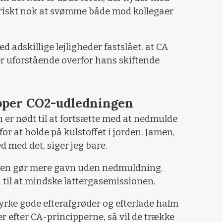
 friskt nok at svømme både mod kollegaer
d adskillige lejligheder fastslået, at CA
i er uforstående overfor hans skiftende
pper CO2-udledningen
n er nødt til at fortsætte med at nedmulde
or at holde på kulstoffet i jorden. Jamen,
ed med det, siger jeg bare.
lmen gør mere gavn uden nedmuldning.
d til at mindske lattergasemissionen.
 dyrke gode efterafgrøder og efterlade halm
r efter CA-principperne, så vil de trække