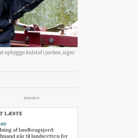
at opbygge kulstof i jorden, siger
Annonce
T LÆSTE
AND
ning af landbrugsjord:
mand går til landsretten for