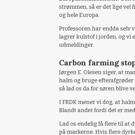
strømmen, så er det lige vel
og hele Europa.
Professoren har endda selv ve
lagrer kulstof i jorden, og v
udmeldinger.
Carbon farming sto
Jørgen E. Olesen siger, at ma
halm og bruge efterafgrøder f
så lad os da for søren blive v
I FRDK mener vi dog, at ha
Blandt andet fordi det er me
Lad os endelig få flere til at
på markerne. Hvis flere dyrke