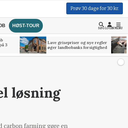
Prøv 30 dage for 30 kr.
OB
HØST-TOUR
SØG
LOGIN
MENU
åb
Lave grisepriser og nye regler
på 3
øger landbobanks forsigtighed
l løsning
ed carbon farming gøre en