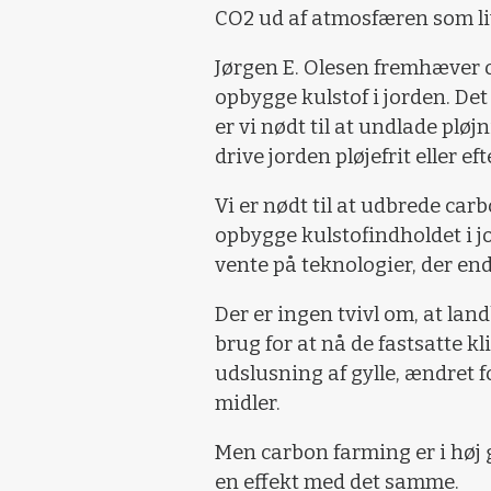
CO2 ud af atmosfæren som liv
Jørgen E. Olesen fremhæver o
opbygge kulstof i jorden. Det 
er vi nødt til at undlade plø
drive jorden pløjefrit eller ef
Vi er nødt til at udbrede car
opbygge kulstofindholdet i j
vente på teknologier, der end
Der er ingen tvivl om, at la
brug for at nå de fastsatte k
udslusning af gylle, ændret
midler.
Men carbon farming er i høj g
en effekt med det samme.