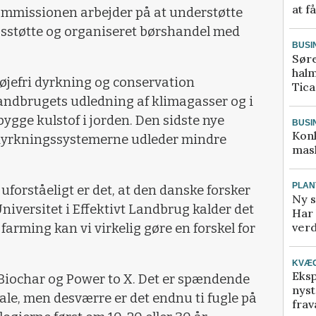
at f
kommissionen arbejder på at understøtte
sstøtte og organiseret børshandel med
BUSI
Sør
halm
øjefri dyrkning og conservation
Tic
 landbrugets udledning af klimagasser og i
ygge kulstof i jorden. Den sidste nye
BUSI
Kon
 dyrkningssystemerne udleder mindre
mask
PLAN
forståeligt er det, at den danske forsker
Ny s
niversitet i Effektivt Landbrug kalder det
Har 
verd
farming kan vi virkelig gøre en forskel for
KVÆ
Eksp
il Biochar og Power to X. Det er spændende
nyst
ale, men desværre er det endnu ti fugle på
frav