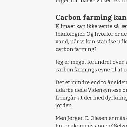
taget, for måske virker teknol
Carbon farming kan
Klimaet kan ikke vente så læn
teknologier. Og hvorfor er det
vand, når vi kan standse udl
carbon farming?
Jeg er meget forundret over, 
carbon farmings evne til at o
Det er mindre end to år siden
udarbejdede Vidensyntese om
fremgår, at der med dyrkning 
jorden.
Men Jørgen E. Olesen er mås
Europakommissionen? Selvom 