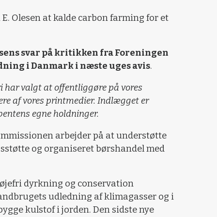
 E. Olesen at kalde carbon farming for et
esens svar på kritikken fra Foreningen
ning i Danmark i næste uges avis
.
i har valgt at offentliggøre på vores
lere af vores printmedier. Indlægget er
ibentens egne holdninger.
kommissionen arbejder på at understøtte
sstøtte og organiseret børshandel med
øjefri dyrkning og conservation
 landbrugets udledning af klimagasser og i
ygge kulstof i jorden. Den sidste nye