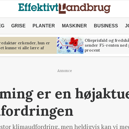
ÆG
GRISE
PLANTER
MASKINER
BUSINESS
J
Olieprisfald og fredsh
predaktør erkender, hun er
sender F5-renten ned 
et kunne vi alle lære af
procent
Annonce
ming er en højaktue
dfordringen
 stor klimaudfordring, men heldigvis kan vi m